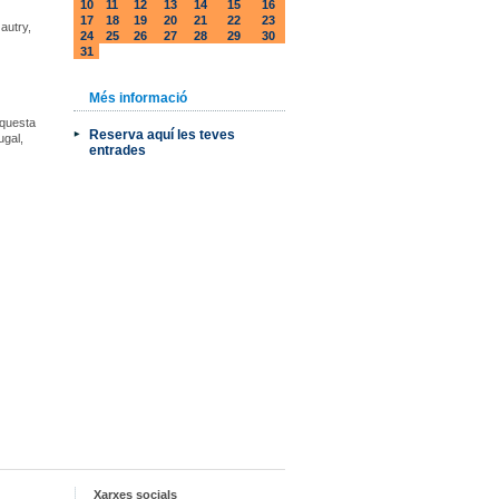
10
11
12
13
14
15
16
17
18
19
20
21
22
23
autry,
24
25
26
27
28
29
30
31
Més informació
Aquesta
Reserva aquí les teves
ugal,
entrades
Xarxes socials