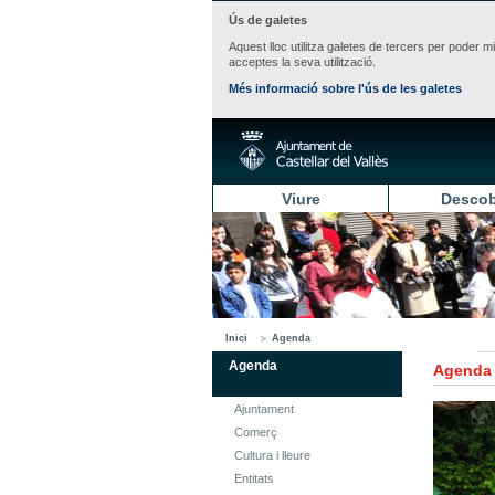
Ús de galetes
Aquest lloc utilitza galetes de tercers per poder m
acceptes la seva utilització.
Més informació sobre l'ús de les galetes
Viure
Descob
Inici
Agenda
Agenda
Agenda
Ajuntament
Comerç
Cultura i lleure
Entitats