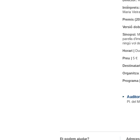
Director:
R
Intèrprets:
Maria Vieir
Premis (20
Versió dob
Sinopsi:
Ma
parella d'im
ningú vol d
Horari |
Due
Preu |
5 €
Destinatari
Organitza 
Programa 
Auditor
Pl. del M
Et podem ajudar?
Adreces 