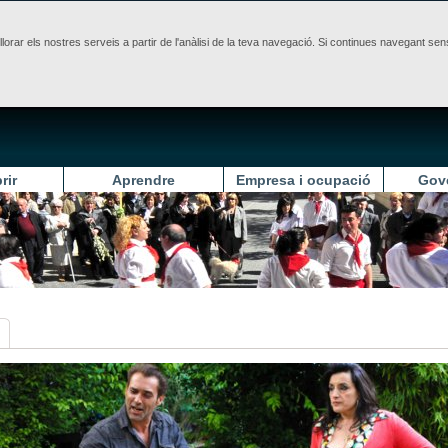
illorar els nostres serveis a partir de l'anàlisi de la teva navegació. Si continues navegant 
rir
Aprendre
Empresa i ocupació
Gov