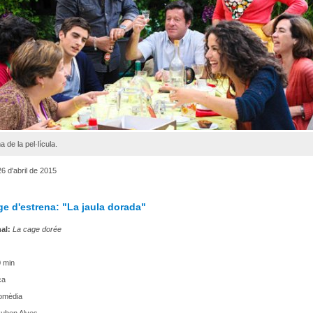
 de la pel·lícula.
 d'abril de 2015
e d'estrena: "La jaula dorada"
nal:
La cage dorée
 min
ça
mèdia