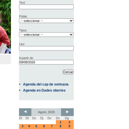
Text
Públic
Tipus
Lloc
A partir de
Agenda del cap de setmana
Agenda en Dades obertes
Agost, 2026
Dl
Dt
Dc
Dj
Dv
Ds
Dg
1
2
3
4
5
6
7
8
9