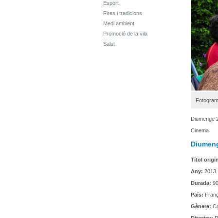
Esport
Fires i tradicions
Medi ambient
Promoció de la vila
Salut
Fotograma
Diumenge 26
Cinema
Diumeng
Títol origi
Any:
2013
Durada:
90
País:
Fran
Gènere:
Co