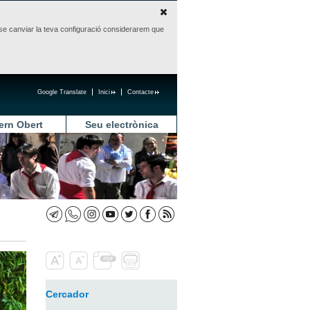
sense canviar la teva configuració considerarem que
Google Translate
Inici
Contacte
ern Obert
Seu electrònica
Cercador