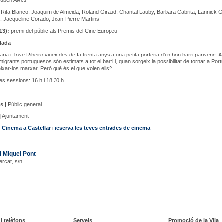
uben Alves
Rita Blanco, Joaquim de Almeida, Roland Giraud, Chantal Lauby, Barbara Cabrita, Lannick G
a, Jacqueline Corado, Jean-Pierre Martins
13):
premi del públic als Premis del Cine Europeu
lada
ria i Jose Ribeiro viuen des de fa trenta anys a una petita porteria d'un bon barri parisenc. 
migrants portuguesos són estimats a tot el barri i, quan sorgeix la possibilitat de tornar a Port
eixar-los marxar. Però què és el que volen ells?
s sessions: 16 h i 18.30 h
s |
Públic general
|
Ajuntament
|
Cinema a Castellar
i
reserva les teves entrades de cinema
i Miquel Pont
ercat, s/n
i telèfons
Serveis
Promoció de la Vila