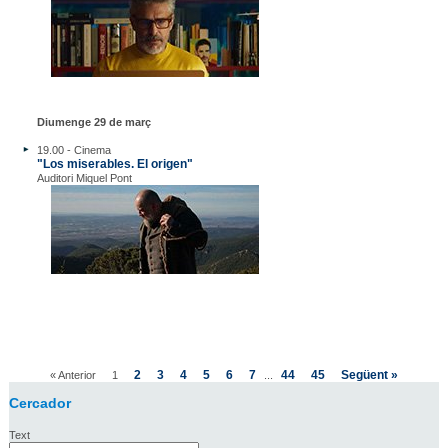
Diumenge 29 de març
19.00 - Cinema
"Los miserables. El origen"
Auditori Miquel Pont
2
3
4
5
6
7
44
45
Següent »
« Anterior
1
...
Cercador
Text