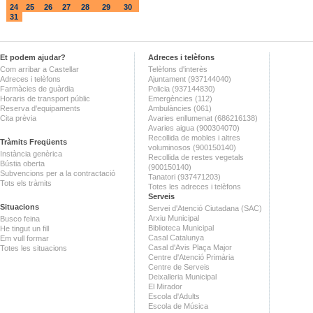
24
25
26
27
28
29
30
31
Et podem ajudar?
Adreces i telèfons
Com arribar a Castellar
Telèfons d'interès
Adreces i telèfons
Ajuntament (937144040)
Farmàcies de guàrdia
Policia (937144830)
Horaris de transport públic
Emergències (112)
Reserva d'equipaments
Ambulàncies (061)
Cita prèvia
Avaries enllumenat (686216138)
Avaries aigua (900304070)
Recollida de mobles i altres
Tràmits Freqüents
voluminosos (900150140)
Instància genèrica
Recollida de restes vegetals
Bústia oberta
(900150140)
Subvencions per a la contractació
Tanatori (937471203)
Tots els tràmits
Totes les adreces i telèfons
Serveis
Situacions
Servei d'Atenció Ciutadana (SAC)
Arxiu Municipal
Busco feina
Biblioteca Municipal
He tingut un fill
Casal Catalunya
Em vull formar
Casal d'Avis Plaça Major
Totes les situacions
Centre d'Atenció Primària
Centre de Serveis
Deixalleria Municipal
El Mirador
Escola d'Adults
Escola de Música