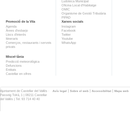
Ludoteca Municipal
Oficina Local d'Habitatge
OMIC
Organisme de Gestió Tributària
PIPAD
Promoció de la Vila
Xarxes socials
Agenda
Instagram
Àrees d'esbarjo
Facebook
Llocs d'interès
Twitter
Itineraris
Youtube
Comerços, restaurants i serveis
WhatsApp
privats
Miscel·lània
Predicció meteorològica
Defuncions
Entitats
Castellar en xifres
Ajuntament de Castellar del Vallès ·
Avís legal
Sobre el web
Accessibilitat
Mapa web
Passeig Tolrà, 1 | 08211 Castellar
del Vallès | Tel. 93 714 40 40