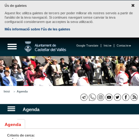
Ús de galetes
Aquest lloc utilitza galetes de tercers per poder millorar els nostres serveis a partir de
l'anàlisi de la teva navegació. Si continues navegant sense canviar la teva
configuració considerarem que acceptes la seva utilització.
Més informació sobre l'ús de les galetes
Google Translate
Inici
Contacte
Inici
Agenda
Agenda
Agenda
Criteris de cerca: