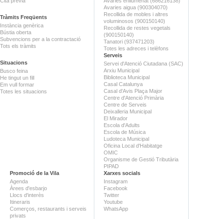
Cita prèvia
Avaries enllumenat (686216138)
Avaries aigua (900304070)
Recollida de mobles i altres
Tràmits Freqüents
voluminosos (900150140)
Instància genèrica
Recollida de restes vegetals
Bústia oberta
(900150140)
Subvencions per a la contractació
Tanatori (937471203)
Tots els tràmits
Totes les adreces i telèfons
Serveis
Situacions
Servei d'Atenció Ciutadana (SAC)
Arxiu Municipal
Busco feina
Biblioteca Municipal
He tingut un fill
Casal Catalunya
Em vull formar
Casal d'Avis Plaça Major
Totes les situacions
Centre d'Atenció Primària
Centre de Serveis
Deixalleria Municipal
El Mirador
Escola d'Adults
Escola de Música
Ludoteca Municipal
Oficina Local d'Habitatge
OMIC
Organisme de Gestió Tributària
PIPAD
Promoció de la Vila
Xarxes socials
Agenda
Instagram
Àrees d'esbarjo
Facebook
Llocs d'interès
Twitter
Itineraris
Youtube
Comerços, restaurants i serveis
WhatsApp
privats