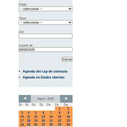
Públic
Tipus
Lloc
A partir de
Agenda del cap de setmana
Agenda en Dades obertes
Agost, 2026
Dl
Dt
Dc
Dj
Dv
Ds
Dg
1
2
3
4
5
6
7
8
9
10
11
12
13
14
15
16
17
18
19
20
21
22
23
24
25
26
27
28
29
30