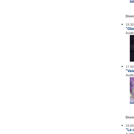
Dive
19.30
"Glad
Audit
17.00
"Vai
Audit
Dium
19.00
"La 