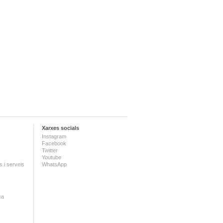
Xarxes socials
Instagram
Facebook
Twitter
Youtube
 i serveis
WhatsApp
ca