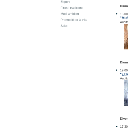
Esport
Dium
Fires i tradicions
Medi ambient
16.00
"Muf
Promoció de la vila
Audit
Salut
Dium
19.00
"¿Es
Audit
Diven
17.30