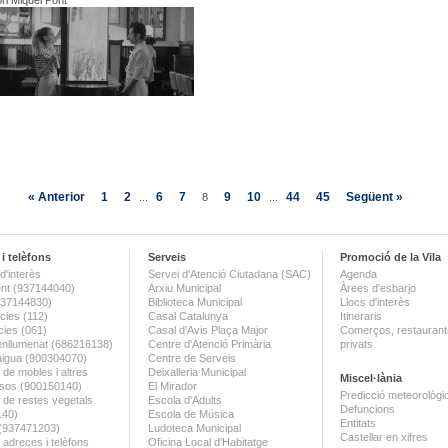
ori Miquel Pont
« Anterior
1
2
6
7
9
10
44
45
Següent »
...
8
...
i telèfons
Serveis
Promoció de la Vila
d'interès
Servei d'Atenció Ciutadana (SAC)
Agenda
nt (937144040)
Arxiu Municipal
Àrees d'esbarjo
(937144830)
Biblioteca Municipal
Llocs d'interès
ies (112)
Casal Catalunya
Itineraris
ies (061)
Casal d'Avis Plaça Major
Comerços, restaurants
enllumenat (686216138)
Centre d'Atenció Primària
privats
aigua (900304070)
Centre de Serveis
 de mobles i altres
Deixalleria Municipal
Miscel·lània
sos (900150140)
El Mirador
Predicció meteorològi
a de restes vegetals
Escola d'Adults
Defuncions
140)
Escola de Música
Entitats
 (937471203)
Ludoteca Municipal
Castellar en xifres
 adreces i telèfons
Oficina Local d'Habitatge