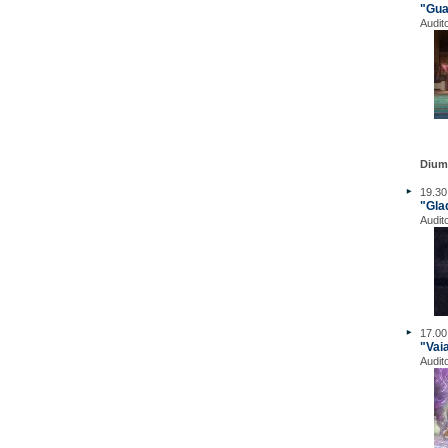
"Gua
Audit
Dium
19.30
"Glad
Audit
17.00
"Vai
Audit