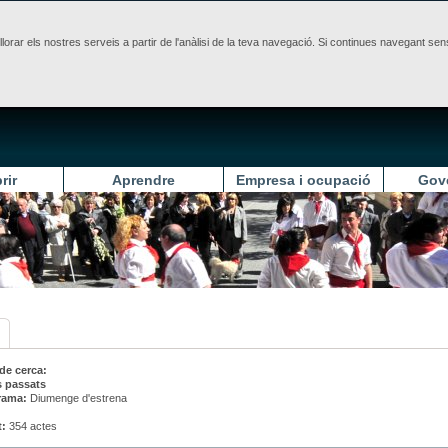
illorar els nostres serveis a partir de l'anàlisi de la teva navegació. Si continues navegant 
rir
Aprendre
Empresa i ocupació
Gov
 de cerca:
s passats
rama:
Diumenge d'estrena
t:
354 actes