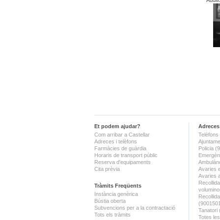
Audit
Et podem ajudar?
Adreces 
Com arribar a Castellar
Telèfons 
Adreces i telèfons
Ajuntame
Farmàcies de guàrdia
Policia 
Horaris de transport públic
Emergènc
Reserva d'equipaments
Ambulànc
Cita prèvia
Avaries 
Avaries 
Recollida
Tràmits Freqüents
volumino
Instància genèrica
Recollid
Bústia oberta
(900150
Subvencions per a la contractació
Tanatori
Tots els tràmits
Totes les