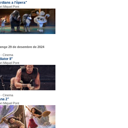
rdians a l’òpera"
ori Miquel Pont
enge 29 de desembre de 2024
 - Cinema
iator II"
ori Miquel Pont
 - Cinema
ana 2"
ori Miquel Pont