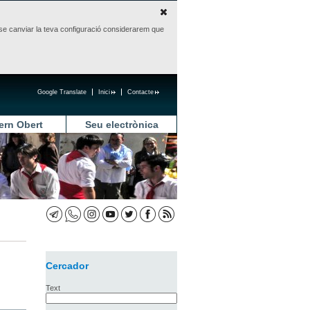
sense canviar la teva configuració considerarem que
Google Translate
Inici
Contacte
ern Obert
Seu electrònica
Cercador
Text