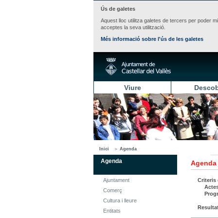
Ús de galetes
Aquest lloc utilitza galetes de tercers per poder m
acceptes la seva utilització.
Més informació sobre l'ús de les galetes
Viure
Descob
Inici
Agenda
Agenda
Agenda
Ajuntament
Criteris
Acte
Comerç
Prog
Cultura i lleure
Resulta
Entitats