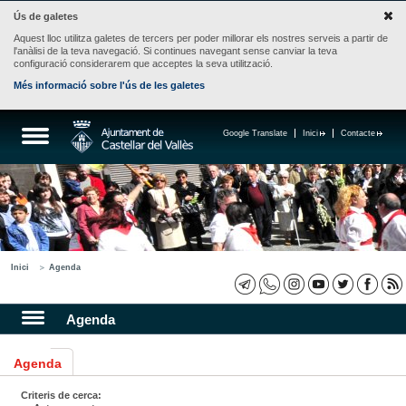
Ús de galetes
Aquest lloc utilitza galetes de tercers per poder millorar els nostres serveis a partir de
l'anàlisi de la teva navegació. Si continues navegant sense canviar la teva
configuració considerarem que acceptes la seva utilització.
Més informació sobre l'ús de les galetes
Google Translate
Inici
Contacte
Inici
Agenda
Agenda
Agenda
Criteris de cerca: