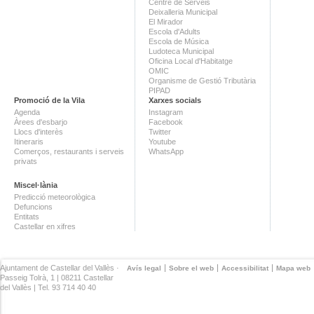
Centre de Serveis
Deixalleria Municipal
El Mirador
Escola d'Adults
Escola de Música
Ludoteca Municipal
Oficina Local d'Habitatge
OMIC
Organisme de Gestió Tributària
PIPAD
Promoció de la Vila
Xarxes socials
Agenda
Instagram
Àrees d'esbarjo
Facebook
Llocs d'interès
Twitter
Itineraris
Youtube
Comerços, restaurants i serveis
WhatsApp
privats
Miscel·lània
Predicció meteorològica
Defuncions
Entitats
Castellar en xifres
Ajuntament de Castellar del Vallès ·
Avís legal
Sobre el web
Accessibilitat
Mapa web
Passeig Tolrà, 1 | 08211 Castellar
del Vallès | Tel. 93 714 40 40