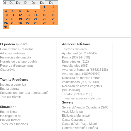
Dl
Dt
Dc
Dj
Dv
Ds
Dg
1
2
3
4
5
6
7
8
9
10
11
12
13
14
15
16
17
18
19
20
21
22
23
24
25
26
27
28
29
30
31
Et podem ajudar?
Adreces i telèfons
Com arribar a Castellar
Telèfons d'interès
Adreces i telèfons
Ajuntament (937144040)
Farmàcies de guàrdia
Policia (937144830)
Horaris de transport públic
Emergències (112)
Reserva d'equipaments
Ambulàncies (061)
Cita prèvia
Avaries enllumenat (686216138)
Avaries aigua (900304070)
Recollida de mobles i altres
Tràmits Freqüents
voluminosos (900150140)
Instància genèrica
Recollida de restes vegetals
Bústia oberta
(900150140)
Subvencions per a la contractació
Tanatori (937471203)
Tots els tràmits
Totes les adreces i telèfons
Serveis
Situacions
Servei d'Atenció Ciutadana (SAC)
Arxiu Municipal
Busco feina
Biblioteca Municipal
He tingut un fill
Casal Catalunya
Em vull formar
Casal d'Avis Plaça Major
Totes les situacions
Centre d'Atenció Primària