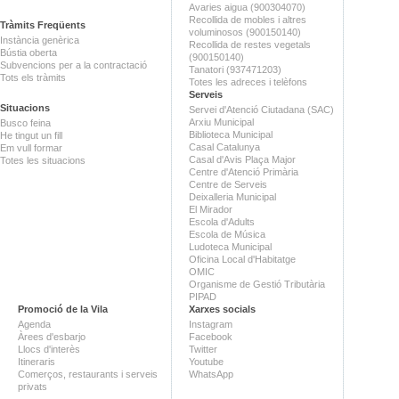
Avaries aigua (900304070)
Recollida de mobles i altres
Tràmits Freqüents
voluminosos (900150140)
Instància genèrica
Recollida de restes vegetals
Bústia oberta
(900150140)
Subvencions per a la contractació
Tanatori (937471203)
Tots els tràmits
Totes les adreces i telèfons
Serveis
Situacions
Servei d'Atenció Ciutadana (SAC)
Arxiu Municipal
Busco feina
Biblioteca Municipal
He tingut un fill
Casal Catalunya
Em vull formar
Casal d'Avis Plaça Major
Totes les situacions
Centre d'Atenció Primària
Centre de Serveis
Deixalleria Municipal
El Mirador
Escola d'Adults
Escola de Música
Ludoteca Municipal
Oficina Local d'Habitatge
OMIC
Organisme de Gestió Tributària
PIPAD
Promoció de la Vila
Xarxes socials
Agenda
Instagram
Àrees d'esbarjo
Facebook
Llocs d'interès
Twitter
Itineraris
Youtube
Comerços, restaurants i serveis
WhatsApp
privats