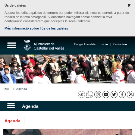
Ús de galetes
Aquest lloc utilitza galetes de tercers per poder millorar els nostres serveis a partir de
l'anàlisi de la teva navegació. Si continues navegant sense canviar la teva
configuració considerarem que acceptes la seva utilització.
Més informació sobre l'ús de les galetes
Google Translate
Inici
Contacte
Inici
Agenda
Agenda
Agenda