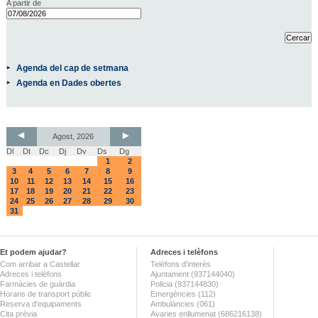
A partir de
Agenda del cap de setmana
Agenda en Dades obertes
Agost, 2026
Dl
Dt
Dc
Dj
Dv
Ds
Dg
1
2
3
4
5
6
7
8
9
10
11
12
13
14
15
16
17
18
19
20
21
22
23
24
25
26
27
28
29
30
31
Et podem ajudar?
Adreces i telèfons
Com arribar a Castellar
Telèfons d'interès
Adreces i telèfons
Ajuntament (937144040)
Farmàcies de guàrdia
Policia (937144830)
Horaris de transport públic
Emergències (112)
Reserva d'equipaments
Ambulàncies (061)
Cita prèvia
Avaries enllumenat (686216138)