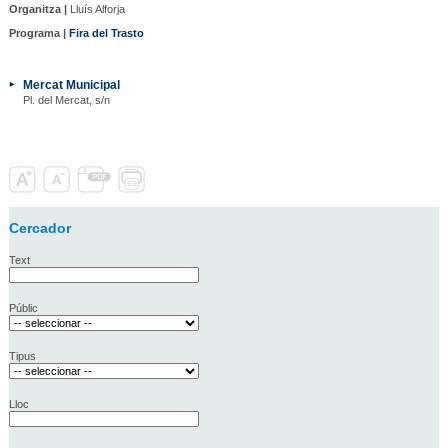
Organitza |
Lluís Alforja
Programa |
Fira del Trasto
Mercat Municipal
Pl. del Mercat, s/n
Cercador
Text
Públic
Tipus
Lloc