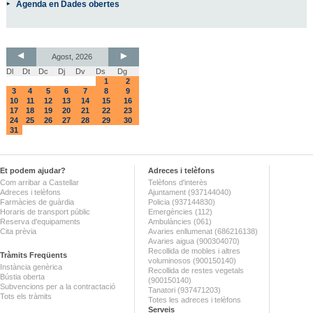
Agenda en Dades obertes
Agost, 2026
Dl
Dt
Dc
Dj
Dv
Ds
Dg
1
2
3
4
5
6
7
8
9
10
11
12
13
14
15
16
17
18
19
20
21
22
23
24
25
26
27
28
29
30
31
Et podem ajudar?
Adreces i telèfons
Com arribar a Castellar
Telèfons d'interès
Adreces i telèfons
Ajuntament (937144040)
Farmàcies de guàrdia
Policia (937144830)
Horaris de transport públic
Emergències (112)
Reserva d'equipaments
Ambulàncies (061)
Cita prèvia
Avaries enllumenat (686216138)
Avaries aigua (900304070)
Recollida de mobles i altres
Tràmits Freqüents
voluminosos (900150140)
Instància genèrica
Recollida de restes vegetals
Bústia oberta
(900150140)
Subvencions per a la contractació
Tanatori (937471203)
Tots els tràmits
Totes les adreces i telèfons
Serveis