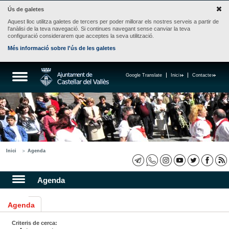
Ús de galetes
Aquest lloc utilitza galetes de tercers per poder millorar els nostres serveis a partir de
l'anàlisi de la teva navegació. Si continues navegant sense canviar la teva
configuració considerarem que acceptes la seva utilització.
Més informació sobre l'ús de les galetes
Google Translate
Inici
Contacte
Inici
Agenda
Agenda
Agenda
Criteris de cerca: