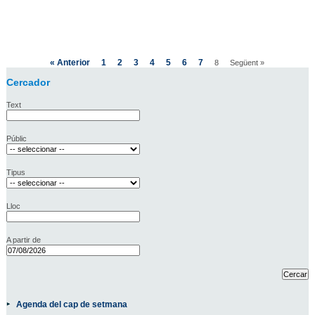
« Anterior
1
2
3
4
5
6
7
8
Següent »
Cercador
Text
Públic
Tipus
Lloc
A partir de
Agenda del cap de setmana