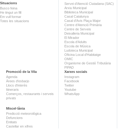
Situacions
Servei d'Atenció Ciutadana (SAC)
Arxiu Municipal
Busco feina
Biblioteca Municipal
He tingut un fill
Casal Catalunya
Em vull formar
Casal d'Avis Plaça Major
Totes les situacions
Centre d'Atenció Primària
Centre de Serveis
Deixalleria Municipal
El Mirador
Escola d'Adults
Escola de Música
Ludoteca Municipal
Oficina Local d'Habitatge
OMIC
Organisme de Gestió Tributària
PIPAD
Promoció de la Vila
Xarxes socials
Agenda
Instagram
Àrees d'esbarjo
Facebook
Llocs d'interès
Twitter
Itineraris
Youtube
Comerços, restaurants i serveis
WhatsApp
privats
Miscel·lània
Predicció meteorològica
Defuncions
Entitats
Castellar en xifres