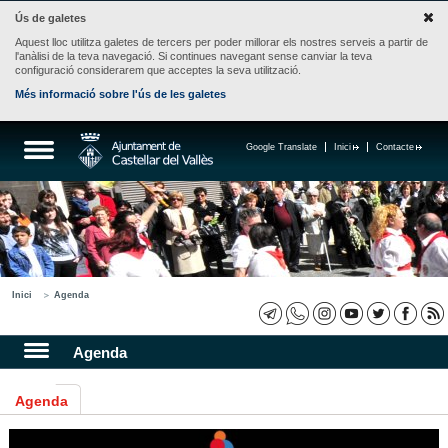
Ús de galetes
Aquest lloc utilitza galetes de tercers per poder millorar els nostres serveis a partir de
l'anàlisi de la teva navegació. Si continues navegant sense canviar la teva
configuració considerarem que acceptes la seva utilització.
Més informació sobre l'ús de les galetes
Google Translate
Inici
Contacte
Inici
Agenda
Agenda
Agenda