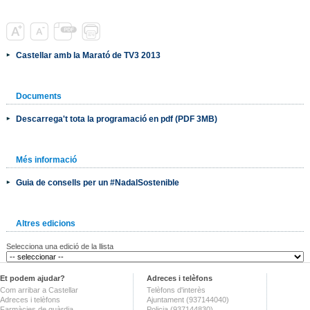
Castellar amb la Marató de TV3 2013
Documents
Descarrega't tota la programació en pdf (PDF 3MB)
Més informació
Guia de consells per un #NadalSostenible
Altres edicions
Selecciona una edició de la llista
Et podem ajudar?
Adreces i telèfons
Com arribar a Castellar
Telèfons d'interès
Adreces i telèfons
Ajuntament (937144040)
Farmàcies de guàrdia
Policia (937144830)