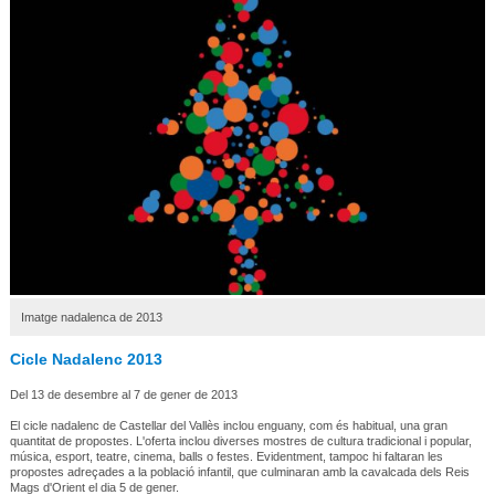
Imatge nadalenca de 2013
Cicle Nadalenc 2013
Del 13 de desembre al 7 de gener de 2013
El cicle nadalenc de Castellar del Vallès inclou enguany, com és habitual, una gran
quantitat de propostes. L'oferta inclou diverses mostres de cultura tradicional i popular,
música, esport, teatre, cinema, balls o festes. Evidentment, tampoc hi faltaran les
propostes adreçades a la població infantil, que culminaran amb la cavalcada dels Reis
Mags d'Orient el dia 5 de gener.