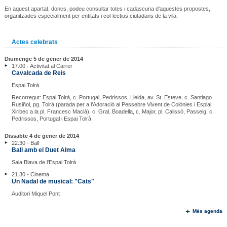
En aquest apartat, doncs, podeu consultar totes i cadascuna d'aquestes propostes,
organitzades especialment per entitats i col·lectius ciutadans de la vila.
Actes celebrats
Diumenge 5 de gener de 2014
17.00 - Activitat al Carrer
Cavalcada de Reis
Espai Tolrà
Recorregut: Espai Tolrà, c. Portugal, Pedrissos, Lleida, av. St. Esteve, c. Santiago
Rusiñol, pg. Tolrà (parada per a l’Adoració al Pessebre Vivent de Colònies i Esplai
Xiribec a la pl. Francesc Macià), c. Gral. Boadella, c. Major, pl. Calissó, Passeig, c.
Pedrissos, Portugal i Espai Tolrà
Dissabte 4 de gener de 2014
22.30 - Ball
Ball amb el Duet Alma
Sala Blava de l'Espai Tolrà
21.30 - Cinema
Un Nadal de musical: "Cats"
Auditori Miquel Pont
Més agenda