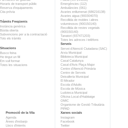
Horaris de transport públic
Emergències (112)
Reserva d'equipaments
Ambulàncies (061)
Cita prèvia
Avaries enllumenat (686216138)
Avaries aigua (900304070)
Recollida de mobles i altres
Tràmits Freqüents
voluminosos (900150140)
Instància genèrica
Recollida de restes vegetals
Bústia oberta
(900150140)
Subvencions per a la contractació
Tanatori (937471203)
Tots els tràmits
Totes les adreces i telèfons
Serveis
Situacions
Servei d'Atenció Ciutadana (SAC)
Arxiu Municipal
Busco feina
Biblioteca Municipal
He tingut un fill
Casal Catalunya
Em vull formar
Casal d'Avis Plaça Major
Totes les situacions
Centre d'Atenció Primària
Centre de Serveis
Deixalleria Municipal
El Mirador
Escola d'Adults
Escola de Música
Ludoteca Municipal
Oficina Local d'Habitatge
OMIC
Organisme de Gestió Tributària
PIPAD
Promoció de la Vila
Xarxes socials
Agenda
Instagram
Àrees d'esbarjo
Facebook
Llocs d'interès
Twitter