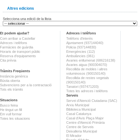
Altres edicions
Selecciona una edició de la llista
Et podem ajudar?
Adreces i telèfons
Com arribar a Castellar
Telèfons d'interès
Adreces i telèfons
Ajuntament (937144040)
Farmàcies de guàrdia
Policia (937144830)
Horaris de transport públic
Emergències (112)
Reserva d'equipaments
Ambulàncies (061)
Cita prèvia
Avaries enllumenat (686216138)
Avaries aigua (900304070)
Recollida de mobles i altres
Tràmits Freqüents
voluminosos (900150140)
Instància genèrica
Recollida de restes vegetals
Bústia oberta
(900150140)
Subvencions per a la contractació
Tanatori (937471203)
Tots els tràmits
Totes les adreces i telèfons
Serveis
Situacions
Servei d'Atenció Ciutadana (SAC)
Arxiu Municipal
Busco feina
Biblioteca Municipal
He tingut un fill
Casal Catalunya
Em vull formar
Casal d'Avis Plaça Major
Totes les situacions
Centre d'Atenció Primària
Centre de Serveis
Deixalleria Municipal
El Mirador
Escola d'Adults