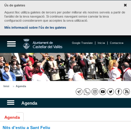
Ús de galetes
Aquest lloc utilitza galetes de tercers per poder millorar els nostres serveis a partir de
l'anàlisi de la teva navegació. Si continues navegant sense canviar la teva
configuració considerarem que acceptes la seva utilització.
Més informació sobre l'ús de les galetes
Google Translate
Inici
Contacte
Inici
Agenda
Agenda
Agenda
Nits d’estiu a Sant Feliu