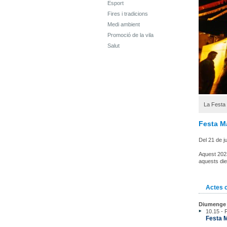
Esport
Fires i tradicions
Medi ambient
Promoció de la vila
Salut
La Festa 
Festa Ma
Del 21 de ju
Aquest 2023,
aquests dies
Actes 
Diumenge 2
10.15 - 
Festa M