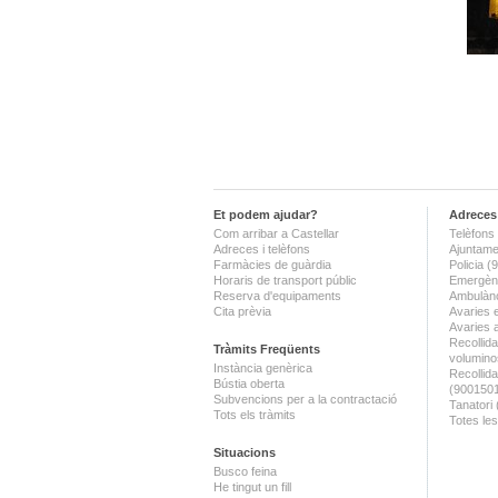
Et podem ajudar?
Adreces 
Com arribar a Castellar
Telèfons 
Adreces i telèfons
Ajuntame
Farmàcies de guàrdia
Policia 
Horaris de transport públic
Emergènc
Reserva d'equipaments
Ambulànc
Cita prèvia
Avaries 
Avaries 
Recollida
Tràmits Freqüents
volumino
Instància genèrica
Recollid
Bústia oberta
(900150
Subvencions per a la contractació
Tanatori
Tots els tràmits
Totes les
Situacions
Busco feina
He tingut un fill