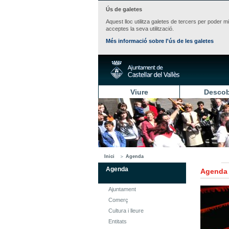
Ús de galetes
Aquest lloc utilitza galetes de tercers per poder m
acceptes la seva utilització.
Més informació sobre l'ús de les galetes
Viure
Descob
Inici
Agenda
Agenda
Agenda
Ajuntament
Comerç
Cultura i lleure
Entitats