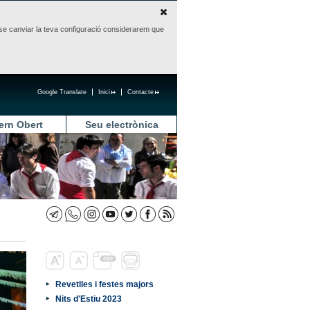
sense canviar la teva configuració considerarem que
Google Translate
Inici
Contacte
ern Obert
Seu electrònica
Revetlles i festes majors
Nits d'Estiu 2023