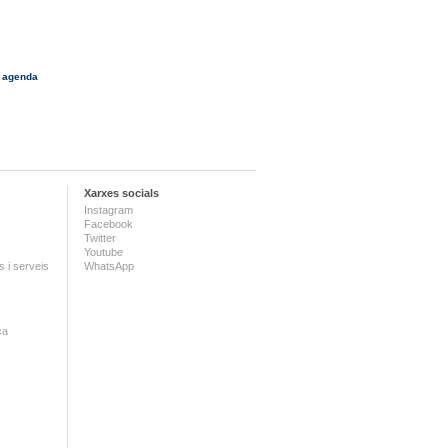
 agenda
Xarxes socials
Instagram
Facebook
Twitter
Youtube
 i serveis
WhatsApp
ca