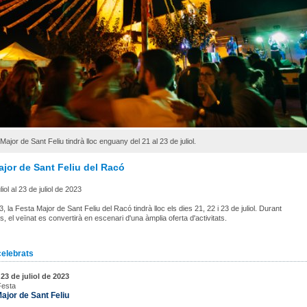
Major de Sant Feliu tindrà lloc enguany del 21 al 23 de juliol.
jor de Sant Feliu del Racó
liol al 23 de juliol de 2023
 la Festa Major de Sant Feliu del Racó tindrà lloc els dies 21, 22 i 23 de juliol. Durant
, el veïnat es convertirà en escenari d'una àmplia oferta d'activitats.
celebrats
3 de juliol de 2023
Festa
ajor de Sant Feliu