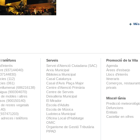
Més
i telèfons
Serveis
Promoció de la Vila
d'interès
Servei d'Atenció Ciutadana (SAC)
Agenda
nt (937144040)
Arxiu Municipal
Àrees d'esbarjo
(937144830)
Biblioteca Municipal
Llocs d'interès
ies (112)
Casal Catalunya
Itineraris
ies (061)
Casal d'Avis Plaça Major
Comerços, restaurants
enllumenat (686216138)
Centre d'Atenció Primària
privats
aigua (900304070)
Centre de Serveis
 de mobles i altres
Deixalleria Municipal
Miscel·lània
sos (900150140)
El Mirador
Predicció meteorològi
a de restes vegetals
Escola d'Adults
Defuncions
140)
Escola de Música
Entitats
 (937471203)
Ludoteca Municipal
Castellar en xifres
 adreces i telèfons
Oficina Local d'Habitatge
OMIC
Organisme de Gestió Tributària
PIPAD