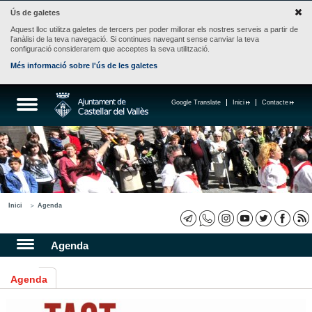
Ús de galetes
Aquest lloc utilitza galetes de tercers per poder millorar els nostres serveis a partir de
l'anàlisi de la teva navegació. Si continues navegant sense canviar la teva
configuració considerarem que acceptes la seva utilització.
Més informació sobre l'ús de les galetes
Google Translate
Inici
Contacte
Inici
Agenda
Agenda
Agenda