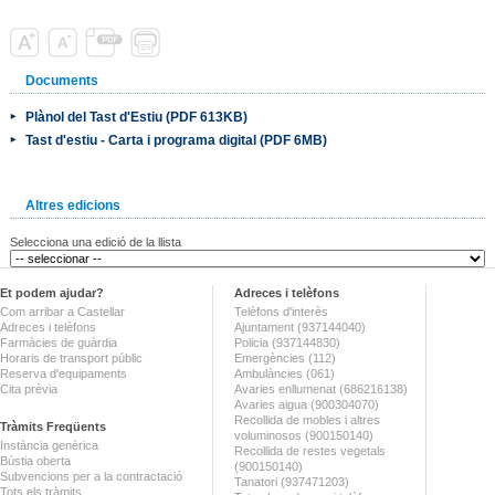
Documents
Plànol del Tast d'Estiu (PDF 613KB)
Tast d'estiu - Carta i programa digital (PDF 6MB)
Altres edicions
Selecciona una edició de la llista
Et podem ajudar?
Adreces i telèfons
Com arribar a Castellar
Telèfons d'interès
Adreces i telèfons
Ajuntament (937144040)
Farmàcies de guàrdia
Policia (937144830)
Horaris de transport públic
Emergències (112)
Reserva d'equipaments
Ambulàncies (061)
Cita prèvia
Avaries enllumenat (686216138)
Avaries aigua (900304070)
Recollida de mobles i altres
Tràmits Freqüents
voluminosos (900150140)
Instància genèrica
Recollida de restes vegetals
Bústia oberta
(900150140)
Subvencions per a la contractació
Tanatori (937471203)
Tots els tràmits