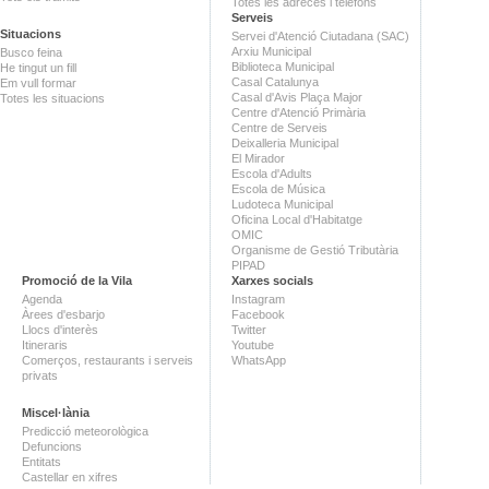
Totes les adreces i telèfons
Serveis
Situacions
Servei d'Atenció Ciutadana (SAC)
Arxiu Municipal
Busco feina
Biblioteca Municipal
He tingut un fill
Casal Catalunya
Em vull formar
Casal d'Avis Plaça Major
Totes les situacions
Centre d'Atenció Primària
Centre de Serveis
Deixalleria Municipal
El Mirador
Escola d'Adults
Escola de Música
Ludoteca Municipal
Oficina Local d'Habitatge
OMIC
Organisme de Gestió Tributària
PIPAD
Promoció de la Vila
Xarxes socials
Agenda
Instagram
Àrees d'esbarjo
Facebook
Llocs d'interès
Twitter
Itineraris
Youtube
Comerços, restaurants i serveis
WhatsApp
privats
Miscel·lània
Predicció meteorològica
Defuncions
Entitats
Castellar en xifres