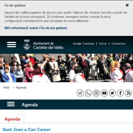
Ús de galetes
Aquest lloc utilitza galetes de tercers per poder millorar els nostres serveis a partir de
l'anàlisi de la teva navegació. Si continues navegant sense canviar la teva
configuració considerarem que acceptes la seva utilització.
Més informació sobre l'ús de les galetes
Google Translate
Inici
Contacte
Inici
Agenda
Agenda
Agenda
Sant Joan a Can Carner