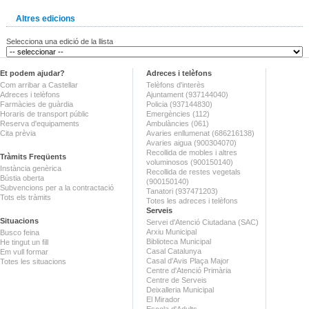
Altres edicions
Selecciona una edició de la llista
Et podem ajudar?
Adreces i telèfons
Com arribar a Castellar
Telèfons d'interès
Adreces i telèfons
Ajuntament (937144040)
Farmàcies de guàrdia
Policia (937144830)
Horaris de transport públic
Emergències (112)
Reserva d'equipaments
Ambulàncies (061)
Cita prèvia
Avaries enllumenat (686216138)
Avaries aigua (900304070)
Recollida de mobles i altres
Tràmits Freqüents
voluminosos (900150140)
Instància genèrica
Recollida de restes vegetals
Bústia oberta
(900150140)
Subvencions per a la contractació
Tanatori (937471203)
Tots els tràmits
Totes les adreces i telèfons
Serveis
Situacions
Servei d'Atenció Ciutadana (SAC)
Arxiu Municipal
Busco feina
Biblioteca Municipal
He tingut un fill
Casal Catalunya
Em vull formar
Casal d'Avis Plaça Major
Totes les situacions
Centre d'Atenció Primària
Centre de Serveis
Deixalleria Municipal
El Mirador
Escola d'Adults