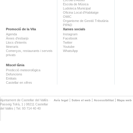
Escola de Música
Ludoteca Municipal
Oficina Local d'Habitatge
OMIC
Organisme de Gestió Tributària
PIPAD
Promoció de la Vila
Xarxes socials
Agenda
Instagram
Àrees d'esbarjo
Facebook
Llocs d'interès
Twitter
Itineraris
Youtube
Comerços, restaurants i serveis
WhatsApp
privats
Miscel·lània
Predicció meteorològica
Defuncions
Entitats
Castellar en xifres
Ajuntament de Castellar del Vallès ·
Avís legal
Sobre el web
Accessibilitat
Mapa web
Passeig Tolrà, 1 | 08211 Castellar
del Vallès | Tel. 93 714 40 40