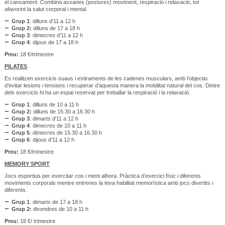
el cansament. Combina assanes (postures) moviment, respiració i relaxació, tot
afavorint la salut corporal i mental.
Grup 1
: dilluns d'11 a 12 h
Grup 2:
dilluns de 17 a 18 h
Grup 3
: dimecres d'11 a 12 h
Grup 4
: dijous de 17 a 18 h
Preu:
18 €/trimestre
PILATES
Es realitzen exercicis suaus i estiraments de les cadenes musculars, amb l’objectiu
d’evitar lesions i tensions i recuperar d’aquesta manera la mobilitat natural del cos. Dintre
dels exercicis hi ha un espai reservat per treballar la respiració i la relaxació.
Grup 1
: dilluns de 10 a 11 h
Grup 2:
dilluns de 15.30 a 16.30 h
Grup 3
: dimarts d'11 a 12 h
Grup 4
: dimecres de 10 a 11 h
Grup 5
: dimecres de 15.30 a 16.30 h
Grup 6
: dijous d'11 a 12 h
Preu:
18 €/trimestre
MEMORY SPORT
Jocs esportius per exercitar cos i ment alhora. Pràctica d’exercici físic i diferents
moviments corporals mentre entrenes la teva habilitat memorística amb jocs divertits i
diferents.
Grup 1
: dimarts de 17 a 18 h
Grup 2:
divendres de 10 a 11 h
Preu:
18 €/ trimestre