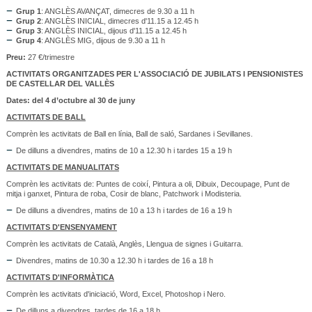
Grup 1
: ANGLÈS AVANÇAT, dimecres de 9.30 a 11 h
Grup 2
: ANGLÈS INICIAL, dimecres d'11.15 a 12.45 h
Grup 3
: ANGLÈS INICIAL, dijous d'11.15 a 12.45 h
Grup 4
: ANGLÈS MIG, dijous de 9.30 a 11 h
Preu:
27 €/trimestre
ACTIVITATS ORGANITZADES PER L'ASSOCIACIÓ DE JUBILATS I PENSIONISTES
DE CASTELLAR DEL VALLÈS
Dates: del 4 d’octubre al 30 de juny
ACTIVITATS DE BALL
Comprèn les activitats de Ball en línia, Ball de saló, Sardanes i Sevillanes.
De dilluns a divendres, matins de 10 a 12.30 h i tardes 15 a 19 h
ACTIVITATS DE MANUALITATS
Comprèn les activitats de: Puntes de coixí, Pintura a oli, Dibuix, Decoupage, Punt de
mitja i ganxet, Pintura de roba, Cosir de blanc, Patchwork i Modisteria.
De dilluns a divendres, matins de 10 a 13 h i tardes de 16 a 19 h
ACTIVITATS D'ENSENYAMENT
Comprèn les activitats de Català, Anglès, Llengua de signes i Guitarra.
Divendres, matins de 10.30 a 12.30 h i tardes de 16 a 18 h
ACTIVITATS D'INFORMÀTICA
Comprèn les activitats d'iniciació, Word, Excel, Photoshop i Nero.
De dilluns a divendres, tardes de 16 a 18 h