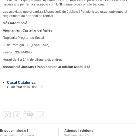
necessaris per fer la inscripció son: DNI i número de compte bancari.
Les activitats que organitza l’Associació de Jubilats i Pensionistes estan subjectes al
requeriment de ser soci de l’entitat.
Més informació:
Ajuntament Castellar del Vallès
Regidoria Programes Socials
C. de Portugal, 2C (Espai Tolrà)
Telèfon: 937144040
Horari de 9 a 14 h de dilluns a divendres
Associació Jubilats i Pensionistes al telèfon 644501178
Casal Catalunya
C. de Prat de la Riba, 17
Et podem ajudar?
Adreces i telèfons
Com arribar a Castellar
Telèfons d'interès