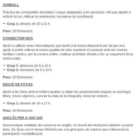
ZUMBALL
Pràctica de coreografies divertides i suaus adaptades a les persones +60 que ajuden a
enfortir el cor, millorar la resistència i recuperar la coordinació.
Grup 1:
dimarts de 10 a 11 h
Preu:
18 €/trimestre
CONNECTEM-NOS
Aprèn a utilitzar eines informàtiques que tenim a la nostra disposició per tal que ens
ajudin a poder millorar la nostra qualitat de vida: mantenir el contacte amb els nostres
familiars i amics, per la compra
online
, realitzar activitats virtuals o fer un seguiment de la
nostra salut.
Grup 1
: dimecres de 9 a 10 h
Grup 2:
divendres de 9 a 10 h
Preu:
18 €/trimestre
EDICIÓ DE FOTOS
Aprèn a fer fotos amb el mòbil o tauleta i a editar-les posteriorment segons et convingui:
filtres, treure objectes, canviar la mida de la fotografia, esborrar ombres...
Grup 1:
dimarts de 16 a 17 h
Preu:
18 €/trimestre
ANGLÈS PER A VIATJAR
Desenvolupar habilitats de conversa en anglès, en funció del nivell previ dels/les usuaris/
àries. Es faran servir temes d’interès per a la gent gran, de manera que s’afavoreixi la
participació i sociabilització.