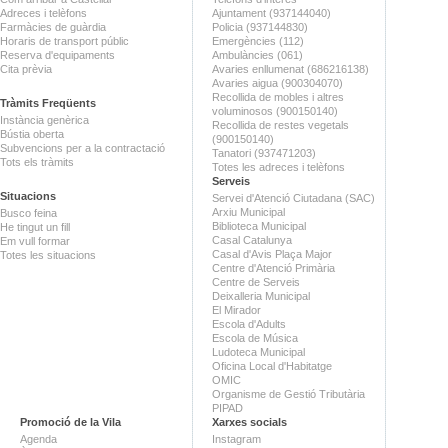
Adreces i telèfons
Ajuntament (937144040)
Farmàcies de guàrdia
Policia (937144830)
Horaris de transport públic
Emergències (112)
Reserva d'equipaments
Ambulàncies (061)
Cita prèvia
Avaries enllumenat (686216138)
Avaries aigua (900304070)
Recollida de mobles i altres
Tràmits Freqüents
voluminosos (900150140)
Instància genèrica
Recollida de restes vegetals
Bústia oberta
(900150140)
Subvencions per a la contractació
Tanatori (937471203)
Tots els tràmits
Totes les adreces i telèfons
Serveis
Situacions
Servei d'Atenció Ciutadana (SAC)
Arxiu Municipal
Busco feina
Biblioteca Municipal
He tingut un fill
Casal Catalunya
Em vull formar
Casal d'Avis Plaça Major
Totes les situacions
Centre d'Atenció Primària
Centre de Serveis
Deixalleria Municipal
El Mirador
Escola d'Adults
Escola de Música
Ludoteca Municipal
Oficina Local d'Habitatge
OMIC
Organisme de Gestió Tributària
PIPAD
Promoció de la Vila
Xarxes socials
Agenda
Instagram