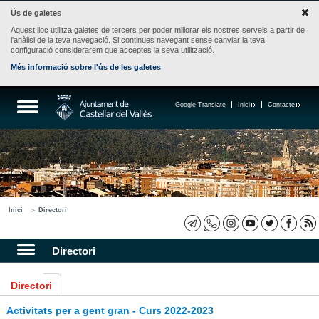
Ús de galetes
Aquest lloc utilitza galetes de tercers per poder millorar els nostres serveis a partir de
l'anàlisi de la teva navegació. Si continues navegant sense canviar la teva
configuració considerarem que acceptes la seva utilització.
Més informació sobre l'ús de les galetes
Google Translate
Inici
Contacte
Inici
Directori
Directori
Directori
Activitats per a gent gran - Curs 2022-2023