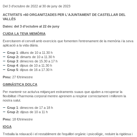
Del 3 d'octubre de 2022 al 30 de juny de 2023
ACTIVITATS +60 ORGANITZADES PER L'AJUNTAMENT DE CASTELLAR DEL
VALLÈS
Dates: del 3 d’octubre al 22 de juny
CUIDA LA TEVA MEMÒRIA
Exercitarem el cervell amb exercicis que fomenten l’entrenament de la memòria i la seva
aplicació a la vida diària.
Grup 1
: dilluns de 10 a 11.30 h
Grup 2:
dimarts de 10 a 11.30 h
Grup 3
: dimecres de 15.30 a 17 h
Grup 4
: dijous de 10 a 11.30 h
Grup 5
: dijous de 16 a 17.30 h
Preu:
27 €/trimestre
GIMNÀSTICA DOLÇA
Per mantenir-se actiu/va mitjançant estiraments suaus que ajuden a recuperar la
flexibilitat i l’harmonia corporal mentre aprenem a respirar correctament i millorem la
nostra salut.
Grup 1
: dimecres de 17 a 18 h
Grup 2:
dijous de 10 a 11 h
Preu:
18 €/trimestre
IOGA
Treballa la relaxació i el restabliment de l’equilibri orgànic i psicològic, reduint la rigidesa i