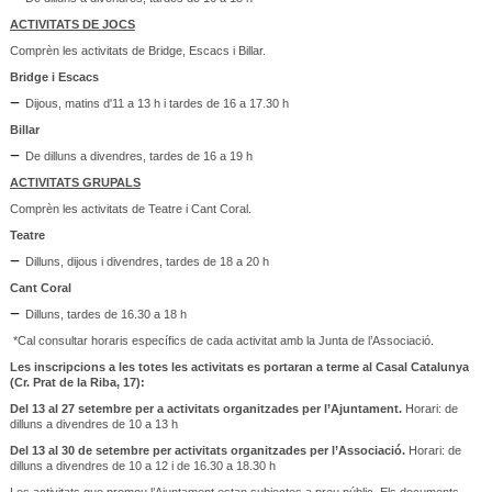
ACTIVITATS DE JOCS
Comprèn les activitats de Bridge, Escacs i Billar.
Bridge i Escacs
Dijous, matins d'11 a 13 h i tardes de 16 a 17.30 h
Billar
De dilluns a divendres, tardes de 16 a 19 h
ACTIVITATS GRUPALS
Comprèn les activitats de Teatre i Cant Coral.
Teatre
Dilluns, dijous i divendres, tardes de 18 a 20 h
Cant Coral
Dilluns, tardes de 16.30 a 18 h
*Cal consultar horaris específics de cada activitat amb la Junta de l’Associació.
Les inscripcions a les totes les activitats es portaran a terme al Casal Catalunya
(Cr. Prat de la Riba, 17):
Del 13 al 27 setembre per a activitats organitzades per l’Ajuntament.
Horari: de
dilluns a divendres de 10 a 13 h
Del 13 al 30 de setembre per activitats organitzades per l’Associació.
Horari: de
dilluns a divendres de 10 a 12 i de 16.30 a 18.30 h
Les activitats que promou l’Ajuntament estan subjectes a preu públic. Els documents