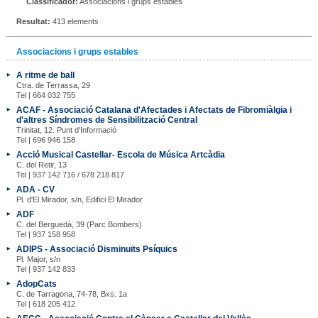
Classificador:
Associacions i grups estables
Resultat:
413 elements
Associacions i grups estables
A ritme de ball
Ctra. de Terrassa, 29
Tel | 664 032 755
ACAF - Associació Catalana d'Afectades i Afectats de Fibromiàlgia i
d'altres Síndromes de Sensibilització Central
Trinitat, 12. Punt d'Informació
Tel | 696 946 158
Acció Musical Castellar- Escola de Música Artcàdia
C. del Retir, 13
Tel | 937 142 716 / 678 218 817
ADA - CV
Pl. d'El Mirador, s/n, Edifici El Mirador
ADF
C. del Berguedà, 39 (Parc Bombers)
Tel | 937 158 958
ADIPS - Associació Disminuïts Psíquics
Pl. Major, s/n
Tel | 937 142 833
AdopCats
C. de Tarragona, 74-78, Bxs. 1a
Tel | 618 205 412