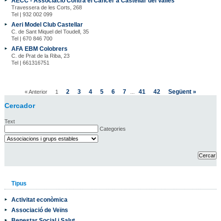
AECC - Associació Contra el Càncer a Castellar del Vallès
Travessera de les Corts, 268
Tel | 932 002 099
Aeri Model Club Castellar
C. de Sant Miquel del Toudell, 35
Tel | 670 846 700
AFA EBM Colobrers
C. de Prat de la Riba, 23
Tel | 661316751
2
3
4
5
6
7
41
42
Següent »
« Anterior
1
...
Cercador
Text
Categories
Tipus
Activitat econòmica
Associació de Veïns
Benestar Social i Salut