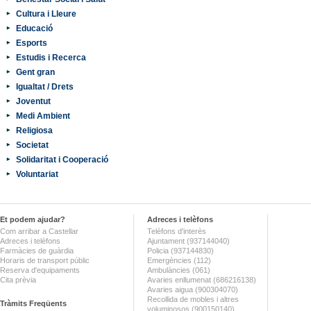
Cultura i Lleure
Educació
Esports
Estudis i Recerca
Gent gran
Igualtat / Drets
Joventut
Medi Ambient
Religiosa
Societat
Solidaritat i Cooperació
Voluntariat
Et podem ajudar?
Adreces i telèfons
Com arribar a Castellar
Telèfons d'interès
Adreces i telèfons
Ajuntament (937144040)
Farmàcies de guàrdia
Policia (937144830)
Horaris de transport públic
Emergències (112)
Reserva d'equipaments
Ambulàncies (061)
Cita prèvia
Avaries enllumenat (686216138)
Avaries aigua (900304070)
Recollida de mobles i altres
Tràmits Freqüents
voluminosos (900150140)