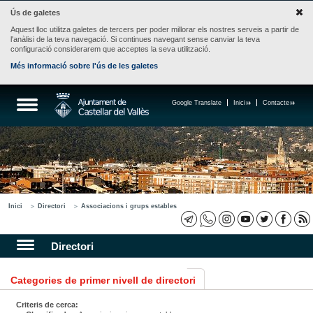
Ús de galetes
Aquest lloc utilitza galetes de tercers per poder millorar els nostres serveis a partir de
l'anàlisi de la teva navegació. Si continues navegant sense canviar la teva
configuració considerarem que acceptes la seva utilització.
Més informació sobre l'ús de les galetes
Google Translate
Inici
Contacte
Inici
Directori
Associacions i grups estables
Directori
Categories de primer nivell de directori
Criteris de cerca: