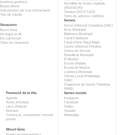
Instància genèrica
Recollida de restes vegetals
Bústia oberta
(900150140)
Subvencions per a la contractació
Tanatori (937471203)
Tots els tràmits
Totes les adreces i telèfons
Serveis
Situacions
Servei d'Atenció Ciutadana (SAC)
Arxiu Municipal
Busco feina
Biblioteca Municipal
He tingut un fill
Casal Catalunya
Em vull formar
Casal d'Avis Plaça Major
Totes les situacions
Centre d'Atenció Primària
Centre de Serveis
Deixalleria Municipal
El Mirador
Escola d'Adults
Escola de Música
Ludoteca Municipal
Oficina Local d'Habitatge
OMIC
Organisme de Gestió Tributària
PIPAD
Promoció de la Vila
Xarxes socials
Agenda
Instagram
Àrees d'esbarjo
Facebook
Llocs d'interès
Twitter
Itineraris
Youtube
Comerços, restaurants i serveis
WhatsApp
privats
Miscel·lània
Predicció meteorològica