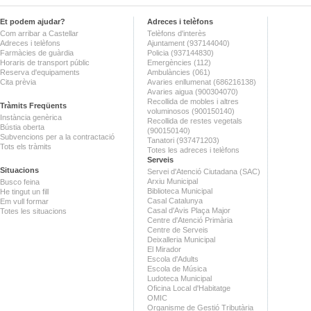
Et podem ajudar?
Adreces i telèfons
Com arribar a Castellar
Telèfons d'interès
Adreces i telèfons
Ajuntament (937144040)
Farmàcies de guàrdia
Policia (937144830)
Horaris de transport públic
Emergències (112)
Reserva d'equipaments
Ambulàncies (061)
Cita prèvia
Avaries enllumenat (686216138)
Avaries aigua (900304070)
Recollida de mobles i altres
Tràmits Freqüents
voluminosos (900150140)
Instància genèrica
Recollida de restes vegetals
Bústia oberta
(900150140)
Subvencions per a la contractació
Tanatori (937471203)
Tots els tràmits
Totes les adreces i telèfons
Serveis
Situacions
Servei d'Atenció Ciutadana (SAC)
Arxiu Municipal
Busco feina
Biblioteca Municipal
He tingut un fill
Casal Catalunya
Em vull formar
Casal d'Avis Plaça Major
Totes les situacions
Centre d'Atenció Primària
Centre de Serveis
Deixalleria Municipal
El Mirador
Escola d'Adults
Escola de Música
Ludoteca Municipal
Oficina Local d'Habitatge
OMIC
Organisme de Gestió Tributària