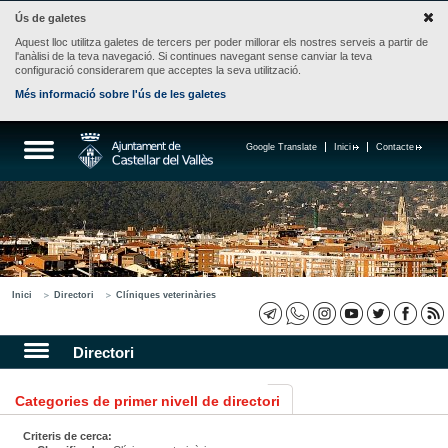
Ús de galetes
Aquest lloc utilitza galetes de tercers per poder millorar els nostres serveis a partir de
l'anàlisi de la teva navegació. Si continues navegant sense canviar la teva
configuració considerarem que acceptes la seva utilització.
Més informació sobre l'ús de les galetes
Google Translate
Inici
Contacte
Inici
Directori
Clíniques veterinàries
Directori
Categories de primer nivell de directori
Criteris de cerca: