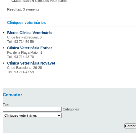
Classificador:
Clíniques veterinàries
Resultat:
3 elements
Clíniques veterinàries
Bitxos Clínica Veterinària
C. de les Fàbregues, 6
Tel | 93 714 59 59
Clínica Veterinària Esther
Pg. de la Plaça Major, 1
Tel | 93 714 43 70
Clínica Veterinària Novavet
C. de Barcelona, 26-28
Tel | 93 714 47 59
Cercador
Text
Categories