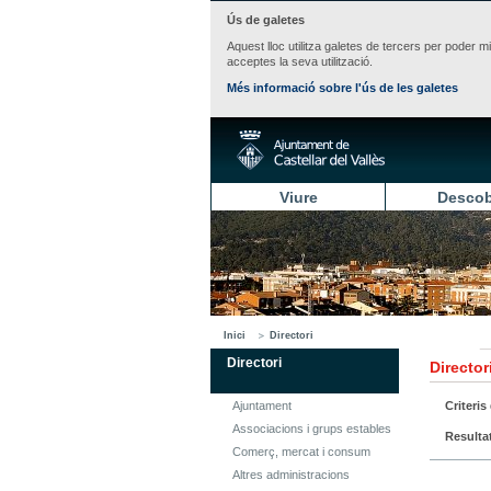
Ús de galetes
Aquest lloc utilitza galetes de tercers per poder m
acceptes la seva utilització.
Més informació sobre l'ús de les galetes
Viure
Descob
Inici
Directori
Directori
Director
Ajuntament
Criteris
Associacions i grups estables
Resulta
Comerç, mercat i consum
Altres administracions