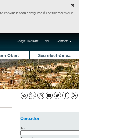
sense canviar la teva configuració considerarem que
Google Translate
Inici
Contacte
ern Obert
Seu electrònica
Cercador
Text