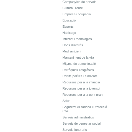
Companyies de serveis
Cultura i lleure
Empresa i ocupació
Educació
Esports
Habitatge
Internet i tecnologies
Llocs d'interès
Medi ambient
Manteniment de la vila
Mitjans de comunicació
Parròquies i esglésies
Partits polítics i sindicats
Recursos per a la infància
Recursos per a la joventut
Recursos per a la gent gran
Salut
Seguretat ciutadana i Protecció
Civil
Serveis administratius
Serveis de benestar social
Serveis funeraris