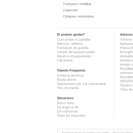
Transport i mobilitat
Urgències
Clíniques veterinàries
Et podem ajudar?
Adreces 
Com arribar a Castellar
Telèfons 
Adreces i telèfons
Ajuntame
Farmàcies de guàrdia
Policia 
Horaris de transport públic
Emergènc
Reserva d'equipaments
Ambulànc
Cita prèvia
Avaries 
Avaries 
Recollida
Tràmits Freqüents
volumino
Instància genèrica
Recollid
Bústia oberta
(900150
Subvencions per a la contractació
Tanatori
Tots els tràmits
Totes les
Situacions
Busco feina
He tingut un fill
Em vull formar
Totes les situacions