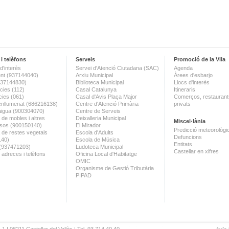
i telèfons
Serveis
Promoció de la Vila
d'interès
Servei d'Atenció Ciutadana (SAC)
Agenda
nt (937144040)
Arxiu Municipal
Àrees d'esbarjo
(937144830)
Biblioteca Municipal
Llocs d'interès
ies (112)
Casal Catalunya
Itineraris
ies (061)
Casal d'Avis Plaça Major
Comerços, restaurants
enllumenat (686216138)
Centre d'Atenció Primària
privats
aigua (900304070)
Centre de Serveis
 de mobles i altres
Deixalleria Municipal
Miscel·lània
sos (900150140)
El Mirador
Predicció meteorològi
a de restes vegetals
Escola d'Adults
Defuncions
140)
Escola de Música
Entitats
 (937471203)
Ludoteca Municipal
Castellar en xifres
 adreces i telèfons
Oficina Local d'Habitatge
OMIC
Organisme de Gestió Tributària
PIPAD