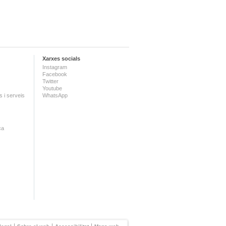
Xarxes socials
Instagram
Facebook
Twitter
Youtube
 i serveis
WhatsApp
ca