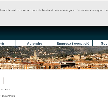
illorar els nostres serveis a partir de l'anàlisi de la teva navegació. Si continues navegant 
rir
Aprendre
Empresa i ocupació
Gov
i
 de cerca:
t:
0 elements