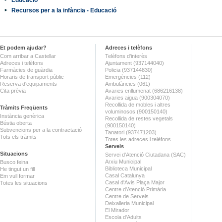
Recursos per a la infància - Educació
Et podem ajudar?
Adreces i telèfons
Com arribar a Castellar
Telèfons d'interès
Adreces i telèfons
Ajuntament (937144040)
Farmàcies de guàrdia
Policia (937144830)
Horaris de transport públic
Emergències (112)
Reserva d'equipaments
Ambulàncies (061)
Cita prèvia
Avaries enllumenat (686216138)
Avaries aigua (900304070)
Recollida de mobles i altres
Tràmits Freqüents
voluminosos (900150140)
Instància genèrica
Recollida de restes vegetals
Bústia oberta
(900150140)
Subvencions per a la contractació
Tanatori (937471203)
Tots els tràmits
Totes les adreces i telèfons
Serveis
Situacions
Servei d'Atenció Ciutadana (SAC)
Arxiu Municipal
Busco feina
Biblioteca Municipal
He tingut un fill
Casal Catalunya
Em vull formar
Casal d'Avis Plaça Major
Totes les situacions
Centre d'Atenció Primària
Centre de Serveis
Deixalleria Municipal
El Mirador
Escola d'Adults