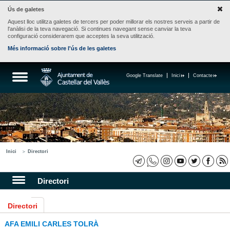
Ús de galetes
Aquest lloc utilitza galetes de tercers per poder millorar els nostres serveis a partir de
l'anàlisi de la teva navegació. Si continues navegant sense canviar la teva
configuració considerarem que acceptes la seva utilització.
Més informació sobre l'ús de les galetes
Google Translate
Inici
Contacte
Inici
Directori
Directori
Directori
AFA EMILI CARLES TOLRÀ