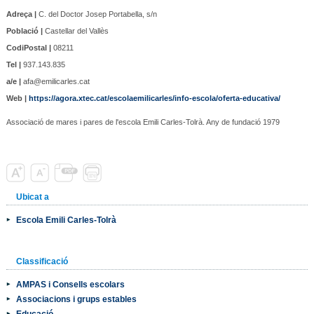
Adreça |
C. del Doctor Josep Portabella, s/n
Població |
Castellar del Vallès
CodiPostal |
08211
Tel |
937.143.835
a/e |
afa@emilicarles.cat
Web |
https://agora.xtec.cat/escolaemilicarles/info-escola/oferta-educativa/
Associació de mares i pares de l'escola Emili Carles-Tolrà. Any de fundació 1979
Ubicat a
Escola Emili Carles-Tolrà
Classificació
AMPAS i Consells escolars
Associacions i grups estables
Educació