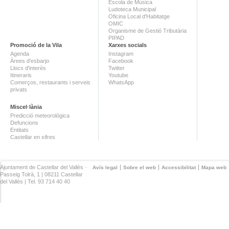
Escola de Música
Ludoteca Municipal
Oficina Local d'Habitatge
OMIC
Organisme de Gestió Tributària
PIPAD
Promoció de la Vila
Xarxes socials
Agenda
Instagram
Àrees d'esbarjo
Facebook
Llocs d'interès
Twitter
Itineraris
Youtube
Comerços, restaurants i serveis
WhatsApp
privats
Miscel·lània
Predicció meteorològica
Defuncions
Entitats
Castellar en xifres
Ajuntament de Castellar del Vallès ·
Avís legal
Sobre el web
Accessibilitat
Mapa web
Passeig Tolrà, 1 | 08211 Castellar
del Vallès | Tel. 93 714 40 40