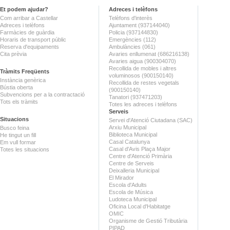
Et podem ajudar?
Adreces i telèfons
Com arribar a Castellar
Telèfons d'interès
Adreces i telèfons
Ajuntament (937144040)
Farmàcies de guàrdia
Policia (937144830)
Horaris de transport públic
Emergències (112)
Reserva d'equipaments
Ambulàncies (061)
Cita prèvia
Avaries enllumenat (686216138)
Avaries aigua (900304070)
Recollida de mobles i altres
Tràmits Freqüents
voluminosos (900150140)
Instància genèrica
Recollida de restes vegetals
Bústia oberta
(900150140)
Subvencions per a la contractació
Tanatori (937471203)
Tots els tràmits
Totes les adreces i telèfons
Serveis
Situacions
Servei d'Atenció Ciutadana (SAC)
Arxiu Municipal
Busco feina
Biblioteca Municipal
He tingut un fill
Casal Catalunya
Em vull formar
Casal d'Avis Plaça Major
Totes les situacions
Centre d'Atenció Primària
Centre de Serveis
Deixalleria Municipal
El Mirador
Escola d'Adults
Escola de Música
Ludoteca Municipal
Oficina Local d'Habitatge
OMIC
Organisme de Gestió Tributària
PIPAD