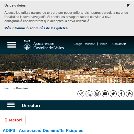
Ús de galetes
Aquest lloc utilitza galetes de tercers per poder millorar els nostres serveis a partir de
l'anàlisi de la teva navegació. Si continues navegant sense canviar la teva
configuració considerarem que acceptes la seva utilització.
Més informació sobre l'ús de les galetes
Google Translate
Inici
Contacte
Inici
Directori
Directori
Directori
ADIPS - Associació Disminuïts Psíquics