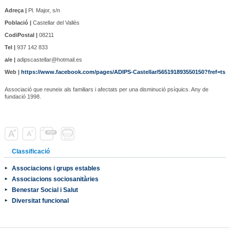
Adreça |
Pl. Major, s/n
Població |
Castellar del Vallès
CodiPostal |
08211
Tel |
937 142 833
a/e |
adipscastellar@hotmail.es
Web |
https://www.facebook.com/pages/ADIPS-Castellar/565191893550150?fref=ts
Associació que reuneix als familiars i afectats per una disminució psíquics. Any de
fundació 1998.
Classificació
Associacions i grups estables
Associacions sociosanitàries
Benestar Social i Salut
Diversitat funcional