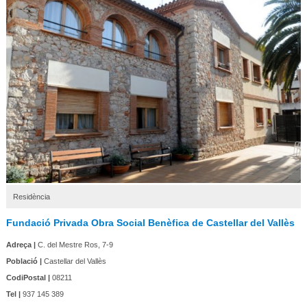
Residència
Fundació Privada Obra Social Benèfica de Castellar del Vallès
Adreça |
C. del Mestre Ros, 7-9
Població |
Castellar del Vallès
CodiPostal |
08211
Tel |
937 145 389