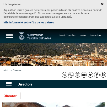
Ús de galetes
Aquest lloc utilitza galetes de tercers per poder millorar els nostres serveis a partir de
l'anàlisi de la teva navegació. Si continues navegant sense canviar la teva
configuració considerarem que acceptes la seva utilització.
Més informació sobre l'ús de les galetes
Google Translate
Inici
Contacte
Inici
Directori
Directori
Directori