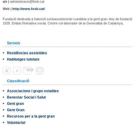
a/e |
administracio@fosb.cat
Web |
http://www.fosb.cat/
Fundació dedicada a l'atenció socioassistencial i sanitària a la gent gran. Any de fundació
1928. Entitat d'iniciativa social. Centre col·laborador de la Generalitat de Catalunya.
Serveis
Residències assistides
Habitatges tutelats
Classificació
Associacions i grups estables
Benestar Social i Salut
Gent gran
Gent Gran
Recursos per a la gent gran
Voluntariat