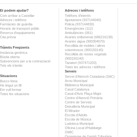
Et podem ajudar?
Adreces i telèfons
Com arribar a Castellar
Telèfons d'interès
Adreces i telèfons
Ajuntament (937144040)
Farmàcies de guàrdia
Policia (937144830)
Horaris de transport públic
Emergències (112)
Reserva d'equipaments
Ambulàncies (061)
Cita prèvia
Avaries enllumenat (686216138)
Avaries aigua (900304070)
Recollida de mobles i altres
Tràmits Freqüents
voluminosos (900150140)
Instància genèrica
Recollida de restes vegetals
Bústia oberta
(900150140)
Subvencions per a la contractació
Tanatori (937471203)
Tots els tràmits
Totes les adreces i telèfons
Serveis
Situacions
Servei d'Atenció Ciutadana (SAC)
Arxiu Municipal
Busco feina
Biblioteca Municipal
He tingut un fill
Casal Catalunya
Em vull formar
Casal d'Avis Plaça Major
Totes les situacions
Centre d'Atenció Primària
Centre de Serveis
Deixalleria Municipal
El Mirador
Escola d'Adults
Escola de Música
Ludoteca Municipal
Oficina Local d'Habitatge
OMIC
Organisme de Gestió Tributària