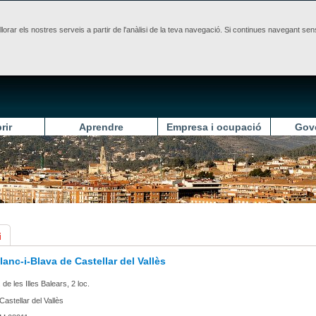
illorar els nostres serveis a partir de l'anàlisi de la teva navegació. Si continues navegant 
rir
Aprendre
Empresa i ocupació
Gov
i
anc-i-Blava de Castellar del Vallès
 de les Illes Balears, 2 loc.
Castellar del Vallès