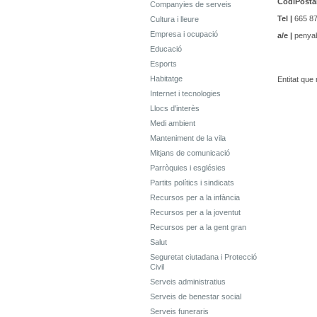
CodiPostal
Companyies de serveis
Tel |
665 87
Cultura i lleure
Empresa i ocupació
a/e |
penya
Educació
Esports
Habitatge
Entitat que
Internet i tecnologies
Llocs d'interès
Medi ambient
Manteniment de la vila
Mitjans de comunicació
Parròquies i esglésies
Partits polítics i sindicats
Recursos per a la infància
Recursos per a la joventut
Recursos per a la gent gran
Salut
Seguretat ciutadana i Protecció
Civil
Serveis administratius
Serveis de benestar social
Serveis funeraris