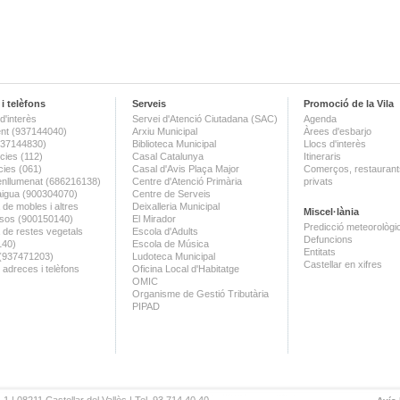
i telèfons
Serveis
Promoció de la Vila
d'interès
Servei d'Atenció Ciutadana (SAC)
Agenda
nt (937144040)
Arxiu Municipal
Àrees d'esbarjo
(937144830)
Biblioteca Municipal
Llocs d'interès
ies (112)
Casal Catalunya
Itineraris
ies (061)
Casal d'Avis Plaça Major
Comerços, restaurants
enllumenat (686216138)
Centre d'Atenció Primària
privats
aigua (900304070)
Centre de Serveis
 de mobles i altres
Deixalleria Municipal
Miscel·lània
sos (900150140)
El Mirador
Predicció meteorològi
a de restes vegetals
Escola d'Adults
Defuncions
140)
Escola de Música
Entitats
 (937471203)
Ludoteca Municipal
Castellar en xifres
 adreces i telèfons
Oficina Local d'Habitatge
OMIC
Organisme de Gestió Tributària
PIPAD