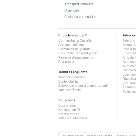
Transport i mobilitat
Urgències
Clíniques veterinàries
Et podem ajudar?
Adreces 
Com arribar a Castellar
Telèfons 
Adreces i telèfons
Ajuntame
Farmàcies de guàrdia
Policia 
Horaris de transport públic
Emergènc
Reserva d'equipaments
Ambulànc
Cita prèvia
Avaries 
Avaries 
Recollida
Tràmits Freqüents
volumino
Instància genèrica
Recollid
Bústia oberta
(900150
Subvencions per a la contractació
Tanatori
Tots els tràmits
Totes les
Situacions
Busco feina
He tingut un fill
Em vull formar
Totes les situacions