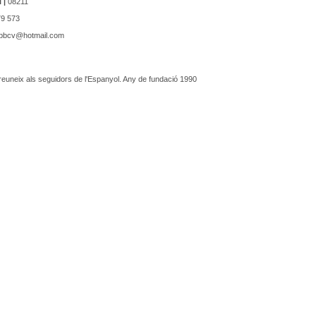
 |
08211
9 573
bbcv@hotmail.com
 reuneix als seguidors de l'Espanyol. Any de fundació 1990