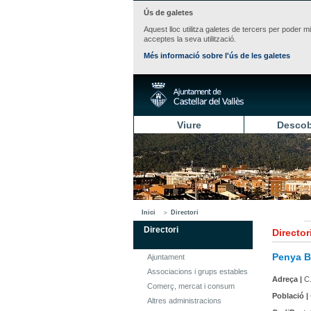
Ús de galetes
Aquest lloc utilitza galetes de tercers per poder m
acceptes la seva utilització.
Més informació sobre l'ús de les galetes
Viure
Descob
Inici
Directori
Directori
Director
Penya Bl
Ajuntament
Associacions i grups estables
Adreça |
C.
Comerç, mercat i consum
Població |
Altres administracions