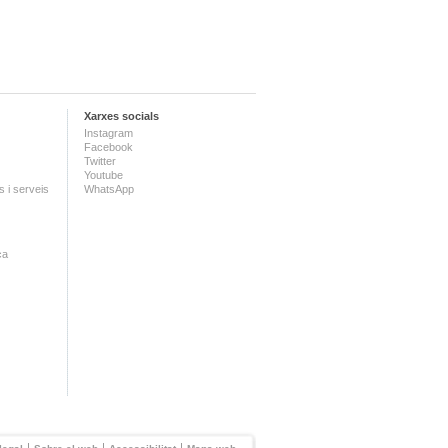
Xarxes socials
Instagram
Facebook
Twitter
Youtube
 i serveis
WhatsApp
ca