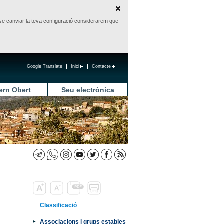
sense canviar la teva configuració considerarem que
Google Translate
Inici
Contacte
ern Obert
Seu electrònica
Classificació
Associacions i grups estables