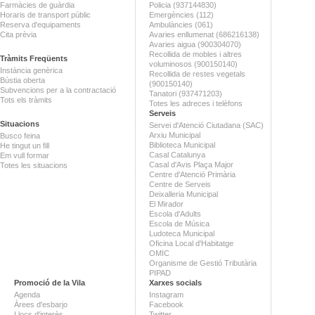
Farmàcies de guàrdia
Policia (937144830)
Horaris de transport públic
Emergències (112)
Reserva d'equipaments
Ambulàncies (061)
Cita prèvia
Avaries enllumenat (686216138)
Avaries aigua (900304070)
Recollida de mobles i altres
Tràmits Freqüents
voluminosos (900150140)
Instància genèrica
Recollida de restes vegetals
Bústia oberta
(900150140)
Subvencions per a la contractació
Tanatori (937471203)
Tots els tràmits
Totes les adreces i telèfons
Serveis
Situacions
Servei d'Atenció Ciutadana (SAC)
Arxiu Municipal
Busco feina
Biblioteca Municipal
He tingut un fill
Casal Catalunya
Em vull formar
Casal d'Avis Plaça Major
Totes les situacions
Centre d'Atenció Primària
Centre de Serveis
Deixalleria Municipal
El Mirador
Escola d'Adults
Escola de Música
Ludoteca Municipal
Oficina Local d'Habitatge
OMIC
Organisme de Gestió Tributària
PIPAD
Promoció de la Vila
Xarxes socials
Agenda
Instagram
Àrees d'esbarjo
Facebook
Llocs d'interès
Twitter