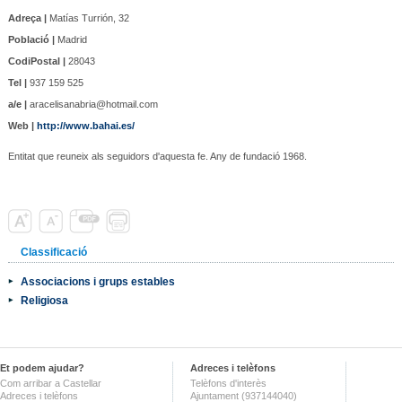
Adreça |
Matías Turrión, 32
Població |
Madrid
CodiPostal |
28043
Tel |
937 159 525
a/e |
aracelisanabria@hotmail.com
Web |
http://www.bahai.es/
Entitat que reuneix als seguidors d'aquesta fe. Any de fundació 1968.
Classificació
Associacions i grups estables
Religiosa
Et podem ajudar?
Adreces i telèfons
Com arribar a Castellar
Telèfons d'interès
Adreces i telèfons
Ajuntament (937144040)