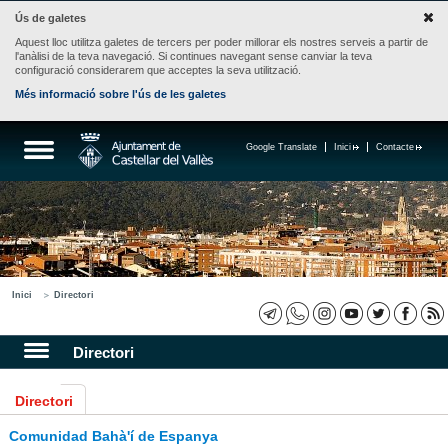
Ús de galetes
Aquest lloc utilitza galetes de tercers per poder millorar els nostres serveis a partir de
l'anàlisi de la teva navegació. Si continues navegant sense canviar la teva
configuració considerarem que acceptes la seva utilització.
Més informació sobre l'ús de les galetes
Google Translate
Inici
Contacte
Inici
Directori
Directori
Directori
Comunidad Bahà'í de Espanya