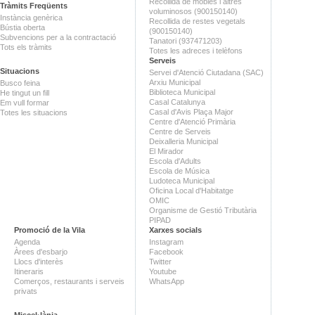
Recollida de mobles i altres
Tràmits Freqüents
voluminosos (900150140)
Instància genèrica
Recollida de restes vegetals
Bústia oberta
(900150140)
Subvencions per a la contractació
Tanatori (937471203)
Tots els tràmits
Totes les adreces i telèfons
Serveis
Situacions
Servei d'Atenció Ciutadana (SAC)
Arxiu Municipal
Busco feina
Biblioteca Municipal
He tingut un fill
Casal Catalunya
Em vull formar
Casal d'Avis Plaça Major
Totes les situacions
Centre d'Atenció Primària
Centre de Serveis
Deixalleria Municipal
El Mirador
Escola d'Adults
Escola de Música
Ludoteca Municipal
Oficina Local d'Habitatge
OMIC
Organisme de Gestió Tributària
PIPAD
Promoció de la Vila
Xarxes socials
Agenda
Instagram
Àrees d'esbarjo
Facebook
Llocs d'interès
Twitter
Itineraris
Youtube
Comerços, restaurants i serveis
WhatsApp
privats