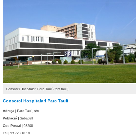
Consorci Hospitalari Parc Taulí (font taulí)
Consorci Hospitalari Parc Taulí
Adreça |
Parc Taulí, s/n
Població |
Sabadell
CodiPostal |
08208
Tel |
93 723 10 10