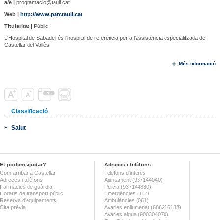
a/e |
programacio@tauli.cat
Web |
http://www.parctauli.cat
Titularitat |
Públic
L'Hospital de Sabadell és l'hospital de referència per a l'assistència especialitzada de
Castellar del Vallès.
Més informació
Classificació
Salut
Et podem ajudar?
Adreces i telèfons
Com arribar a Castellar
Telèfons d'interès
Adreces i telèfons
Ajuntament (937144040)
Farmàcies de guàrdia
Policia (937144830)
Horaris de transport públic
Emergències (112)
Reserva d'equipaments
Ambulàncies (061)
Cita prèvia
Avaries enllumenat (686216138)
Avaries aigua (900304070)