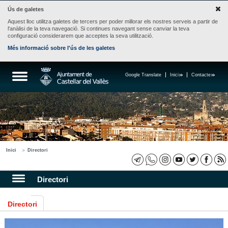
Ús de galetes
Aquest lloc utilitza galetes de tercers per poder millorar els nostres serveis a partir de
l'anàlisi de la teva navegació. Si continues navegant sense canviar la teva
configuració considerarem que acceptes la seva utilització.
Més informació sobre l'ús de les galetes
Google Translate
Inici
Contacte
Inici
Directori
Directori
Directori