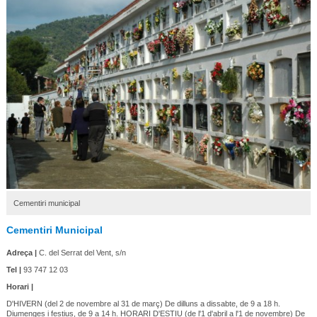
Cementiri municipal
Cementiri Municipal
Adreça |
C. del Serrat del Vent, s/n
Tel |
93 747 12 03
Horari |
D'HIVERN (del 2 de novembre al 31 de març) De dilluns a dissabte, de 9 a 18 h.
Diumenges i festius, de 9 a 14 h. HORARI D'ESTIU (de l'1 d'abril a l'1 de novembre) De