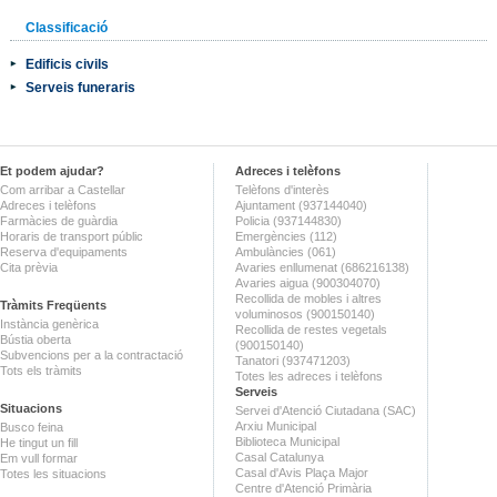
Classificació
Edificis civils
Serveis funeraris
Et podem ajudar?
Adreces i telèfons
Com arribar a Castellar
Telèfons d'interès
Adreces i telèfons
Ajuntament (937144040)
Farmàcies de guàrdia
Policia (937144830)
Horaris de transport públic
Emergències (112)
Reserva d'equipaments
Ambulàncies (061)
Cita prèvia
Avaries enllumenat (686216138)
Avaries aigua (900304070)
Recollida de mobles i altres
Tràmits Freqüents
voluminosos (900150140)
Instància genèrica
Recollida de restes vegetals
Bústia oberta
(900150140)
Subvencions per a la contractació
Tanatori (937471203)
Tots els tràmits
Totes les adreces i telèfons
Serveis
Situacions
Servei d'Atenció Ciutadana (SAC)
Arxiu Municipal
Busco feina
Biblioteca Municipal
He tingut un fill
Casal Catalunya
Em vull formar
Casal d'Avis Plaça Major
Totes les situacions
Centre d'Atenció Primària