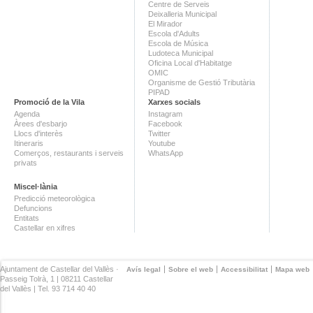
Centre de Serveis
Deixalleria Municipal
El Mirador
Escola d'Adults
Escola de Música
Ludoteca Municipal
Oficina Local d'Habitatge
OMIC
Organisme de Gestió Tributària
PIPAD
Promoció de la Vila
Xarxes socials
Agenda
Instagram
Àrees d'esbarjo
Facebook
Llocs d'interès
Twitter
Itineraris
Youtube
Comerços, restaurants i serveis
WhatsApp
privats
Miscel·lània
Predicció meteorològica
Defuncions
Entitats
Castellar en xifres
Ajuntament de Castellar del Vallès ·
Avís legal
Sobre el web
Accessibilitat
Mapa web
Passeig Tolrà, 1 | 08211 Castellar
del Vallès | Tel. 93 714 40 40