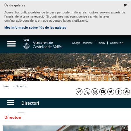
Ús de galetes
Aquest lloc utilitza galetes de tercers per poder millorar els nostres serveis a partir de
l'anàlisi de la teva navegació. Si continues navegant sense canviar la teva
configuració considerarem que acceptes la seva utilització.
Més informació sobre l'ús de les galetes
Google Translate
Inici
Contacte
Inici
Directori
Directori
Directori