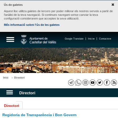
Ús de galetes
Aquest lloc utilitza galetes de tercers per poder millorar els nostres serveis a partir de
l'anàlisi de la teva navegació. Si continues navegant sense canviar la teva
configuració considerarem que acceptes la seva utilització.
Més informació sobre l'ús de les galetes
Google Translate
Inici
Contacte
Inici
Directori
Directori
Directori
Regidoria de Transparència i Bon Govern