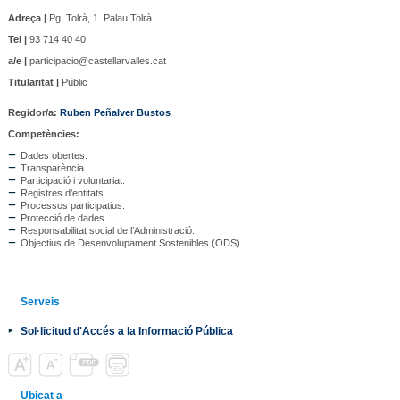
Adreça |
Pg. Tolrà, 1. Palau Tolrà
Tel |
93 714 40 40
a/e |
participacio@castellarvalles.cat
Titularitat |
Públic
Regidor/a
:
Ruben Peñalver Bustos
Competències:
Dades obertes.
Transparència.
Participació i voluntariat.
Registres d'entitats.
Processos participatius.
Protecció de dades.
Responsabilitat social de l’Administració.
Objectius de Desenvolupament Sostenibles (ODS).
Serveis
Sol·licitud d'Accés a la Informació Pública
Ubicat a