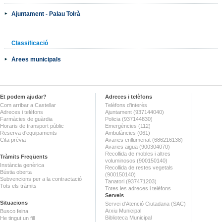
Ajuntament - Palau Tolrà
Classificació
Àrees municipals
Et podem ajudar?
Adreces i telèfons
Com arribar a Castellar
Telèfons d'interès
Adreces i telèfons
Ajuntament (937144040)
Farmàcies de guàrdia
Policia (937144830)
Horaris de transport públic
Emergències (112)
Reserva d'equipaments
Ambulàncies (061)
Cita prèvia
Avaries enllumenat (686216138)
Avaries aigua (900304070)
Recollida de mobles i altres
Tràmits Freqüents
voluminosos (900150140)
Instància genèrica
Recollida de restes vegetals
Bústia oberta
(900150140)
Subvencions per a la contractació
Tanatori (937471203)
Tots els tràmits
Totes les adreces i telèfons
Serveis
Situacions
Servei d'Atenció Ciutadana (SAC)
Arxiu Municipal
Busco feina
Biblioteca Municipal
He tingut un fill