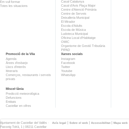
Casal Catalunya
Em vull formar
Casal d'Avis Plaça Major
Totes les situacions
Centre d'Atenció Primària
Centre de Serveis
Deixalleria Municipal
El Mirador
Escola d'Adults
Escola de Música
Ludoteca Municipal
Oficina Local d'Habitatge
OMIC
Organisme de Gestió Tributària
PIPAD
Promoció de la Vila
Xarxes socials
Agenda
Instagram
Àrees d'esbarjo
Facebook
Llocs d'interès
Twitter
Itineraris
Youtube
Comerços, restaurants i serveis
WhatsApp
privats
Miscel·lània
Predicció meteorològica
Defuncions
Entitats
Castellar en xifres
Ajuntament de Castellar del Vallès ·
Avís legal
Sobre el web
Accessibilitat
Mapa web
Passeig Tolrà, 1 | 08211 Castellar