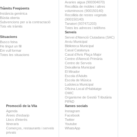
Avaries aigua (900304070)
Recollida de mobles i altres
Tràmits Freqüents
voluminosos (900150140)
Instància genèrica
Recollida de restes vegetals
Bústia oberta
(900150140)
Subvencions per a la contractació
Tanatori (937471203)
Tots els tràmits
Totes les adreces i telèfons
Serveis
Situacions
Servei d'Atenció Ciutadana (SAC)
Arxiu Municipal
Busco feina
Biblioteca Municipal
He tingut un fill
Casal Catalunya
Em vull formar
Casal d'Avis Plaça Major
Totes les situacions
Centre d'Atenció Primària
Centre de Serveis
Deixalleria Municipal
El Mirador
Escola d'Adults
Escola de Música
Ludoteca Municipal
Oficina Local d'Habitatge
OMIC
Organisme de Gestió Tributària
PIPAD
Promoció de la Vila
Xarxes socials
Agenda
Instagram
Àrees d'esbarjo
Facebook
Llocs d'interès
Twitter
Itineraris
Youtube
Comerços, restaurants i serveis
WhatsApp
privats