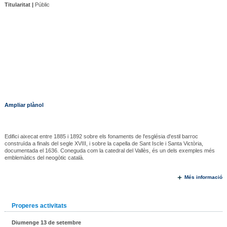
Titularitat |
Públic
Ampliar plànol
Edifici aixecat entre 1885 i 1892 sobre els fonaments de l'església d'estil barroc
construïda a finals del segle XVIII, i sobre la capella de Sant Iscle i Santa Victòria,
documentada el 1636. Coneguda com la catedral del Vallès, és un dels exemples més
emblemàtics del neogòtic català.
Més informació
Properes activitats
Diumenge 13 de setembre