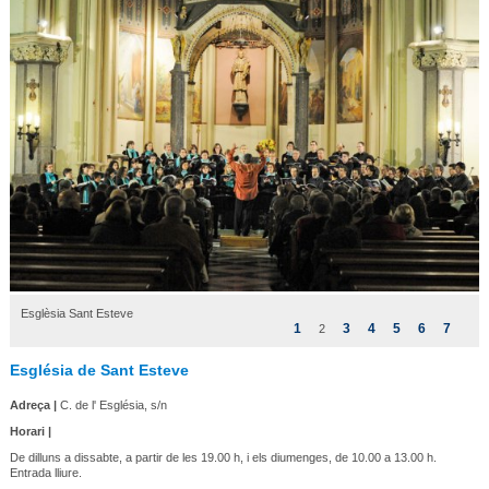
Esglèsia Sant Esteve
1
3
4
5
6
7
2
Església de Sant Esteve
Adreça |
C. de l' Església, s/n
Horari |
De dilluns a dissabte, a partir de les 19.00 h, i els diumenges, de 10.00 a 13.00 h.
Entrada lliure.