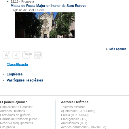
12.15 - Proposta
Missa de Festa Major en honor de Sant Esteve
Església de Sant Esteve
Més agenda
Classificació
Esglésies
Parròquies i esglésies
Et podem ajudar?
Adreces i telèfons
Com arribar a Castellar
Telèfons d'interès
Adreces i telèfons
Ajuntament (937144040)
Farmàcies de guàrdia
Policia (937144830)
Horaris de transport públic
Emergències (112)
Reserva d'equipaments
Ambulàncies (061)
Cita prèvia
Avaries enllumenat (686216138)