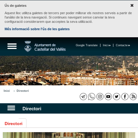
Ús de galetes
Aquest lloc utilitza galetes de tercers per poder millorar els nostres serveis a partir de
l'anàlisi de la teva navegació. Si continues navegant sense canviar la teva
configuració considerarem que acceptes la seva utilització.
Més informació sobre l'ús de les galetes
Google Translate
Inici
Contacte
Inici
Directori
Directori
Directori