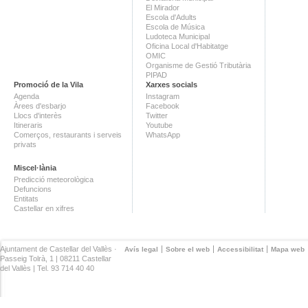
El Mirador
Escola d'Adults
Escola de Música
Ludoteca Municipal
Oficina Local d'Habitatge
OMIC
Organisme de Gestió Tributària
PIPAD
Promoció de la Vila
Xarxes socials
Agenda
Instagram
Àrees d'esbarjo
Facebook
Llocs d'interès
Twitter
Itineraris
Youtube
Comerços, restaurants i serveis
WhatsApp
privats
Miscel·lània
Predicció meteorològica
Defuncions
Entitats
Castellar en xifres
Ajuntament de Castellar del Vallès ·
Avís legal
Sobre el web
Accessibilitat
Mapa web
Passeig Tolrà, 1 | 08211 Castellar
del Vallès | Tel. 93 714 40 40