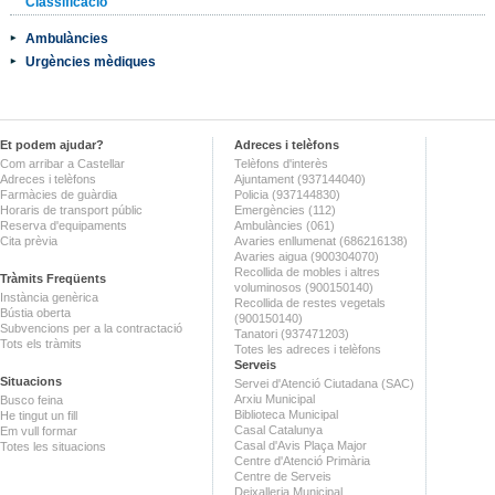
Classificació
Ambulàncies
Urgències mèdiques
Et podem ajudar?
Adreces i telèfons
Com arribar a Castellar
Telèfons d'interès
Adreces i telèfons
Ajuntament (937144040)
Farmàcies de guàrdia
Policia (937144830)
Horaris de transport públic
Emergències (112)
Reserva d'equipaments
Ambulàncies (061)
Cita prèvia
Avaries enllumenat (686216138)
Avaries aigua (900304070)
Recollida de mobles i altres
Tràmits Freqüents
voluminosos (900150140)
Instància genèrica
Recollida de restes vegetals
Bústia oberta
(900150140)
Subvencions per a la contractació
Tanatori (937471203)
Tots els tràmits
Totes les adreces i telèfons
Serveis
Situacions
Servei d'Atenció Ciutadana (SAC)
Arxiu Municipal
Busco feina
Biblioteca Municipal
He tingut un fill
Casal Catalunya
Em vull formar
Casal d'Avis Plaça Major
Totes les situacions
Centre d'Atenció Primària
Centre de Serveis
Deixalleria Municipal