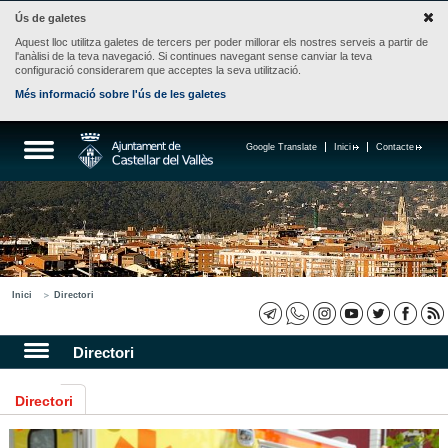
Ús de galetes
Aquest lloc utilitza galetes de tercers per poder millorar els nostres serveis a partir de
l'anàlisi de la teva navegació. Si continues navegant sense canviar la teva
configuració considerarem que acceptes la seva utilització.
Més informació sobre l'ús de les galetes
Google Translate
Inici
Contacte
Inici
Directori
Directori
Directori