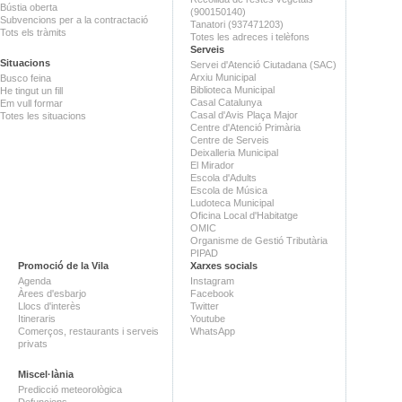
Bústia oberta
(900150140)
Subvencions per a la contractació
Tanatori (937471203)
Tots els tràmits
Totes les adreces i telèfons
Serveis
Situacions
Servei d'Atenció Ciutadana (SAC)
Arxiu Municipal
Busco feina
Biblioteca Municipal
He tingut un fill
Casal Catalunya
Em vull formar
Casal d'Avis Plaça Major
Totes les situacions
Centre d'Atenció Primària
Centre de Serveis
Deixalleria Municipal
El Mirador
Escola d'Adults
Escola de Música
Ludoteca Municipal
Oficina Local d'Habitatge
OMIC
Organisme de Gestió Tributària
PIPAD
Promoció de la Vila
Xarxes socials
Agenda
Instagram
Àrees d'esbarjo
Facebook
Llocs d'interès
Twitter
Itineraris
Youtube
Comerços, restaurants i serveis
WhatsApp
privats
Miscel·lània
Predicció meteorològica
Defuncions