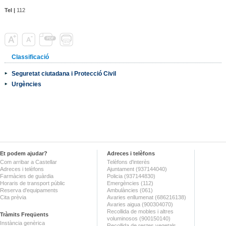
Tel |
112
Classificació
Seguretat ciutadana i Protecció Civil
Urgències
Et podem ajudar?
Adreces i telèfons
Com arribar a Castellar
Telèfons d'interès
Adreces i telèfons
Ajuntament (937144040)
Farmàcies de guàrdia
Policia (937144830)
Horaris de transport públic
Emergències (112)
Reserva d'equipaments
Ambulàncies (061)
Cita prèvia
Avaries enllumenat (686216138)
Avaries aigua (900304070)
Recollida de mobles i altres
Tràmits Freqüents
voluminosos (900150140)
Instància genèrica
Recollida de restes vegetals