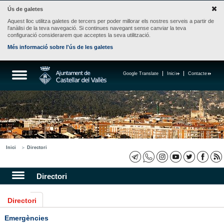
Ús de galetes
Aquest lloc utilitza galetes de tercers per poder millorar els nostres serveis a partir de
l'anàlisi de la teva navegació. Si continues navegant sense canviar la teva
configuració considerarem que acceptes la seva utilització.
Més informació sobre l'ús de les galetes
Google Translate
Inici
Contacte
Inici
Directori
Directori
Directori
Emergències