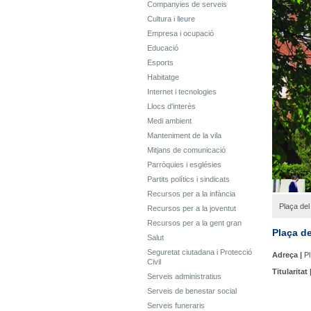
Companyies de serveis
Cultura i lleure
Empresa i ocupació
Educació
Esports
Habitatge
Internet i tecnologies
Llocs d'interès
Medi ambient
Manteniment de la vila
Mitjans de comunicació
Parròquies i esglésies
Partits polítics i sindicats
Recursos per a la infància
Plaça del
Recursos per a la joventut
Recursos per a la gent gran
Plaça de
Salut
Seguretat ciutadana i Protecció
Adreça |
Pl
Civil
Titularitat 
Serveis administratius
Serveis de benestar social
Serveis funeraris