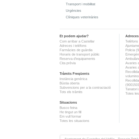
Transport i mobilitat
Urgències
Clíniques veterinàries
Et podem ajudar?
Adreces 
Com arribar a Castellar
Telèfons 
Adreces i telèfons
Ajuntame
Farmàcies de guàrdia
Policia 
Horaris de transport públic
Emergènc
Reserva d'equipaments
Ambulànc
Cita prèvia
Avaries 
Avaries 
Recollida
Tràmits Freqüents
volumino
Instància genèrica
Recollid
Bústia oberta
(900150
Subvencions per a la contractació
Tanatori
Tots els tràmits
Totes les
Situacions
Busco feina
He tingut un fill
Em vull formar
Totes les situacions