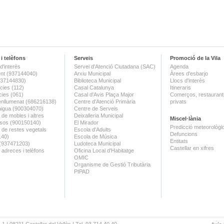
i telèfons
Serveis
Promoció de la Vila
d'interès
Servei d'Atenció Ciutadana (SAC)
Agenda
nt (937144040)
Arxiu Municipal
Àrees d'esbarjo
(937144830)
Biblioteca Municipal
Llocs d'interès
ies (112)
Casal Catalunya
Itineraris
ies (061)
Casal d'Avis Plaça Major
Comerços, restaurants
enllumenat (686216138)
Centre d'Atenció Primària
privats
aigua (900304070)
Centre de Serveis
 de mobles i altres
Deixalleria Municipal
Miscel·lània
sos (900150140)
El Mirador
Predicció meteorològi
a de restes vegetals
Escola d'Adults
Defuncions
140)
Escola de Música
Entitats
 (937471203)
Ludoteca Municipal
Castellar en xifres
 adreces i telèfons
Oficina Local d'Habitatge
OMIC
Organisme de Gestió Tributària
PIPAD