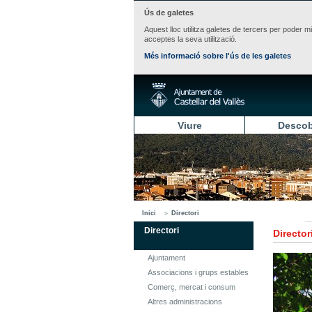
Ús de galetes
Aquest lloc utilitza galetes de tercers per poder m
acceptes la seva utilització.
Més informació sobre l'ús de les galetes
Viure
Descob
Inici
Directori
Directori
Director
Ajuntament
Associacions i grups estables
Comerç, mercat i consum
Altres administracions