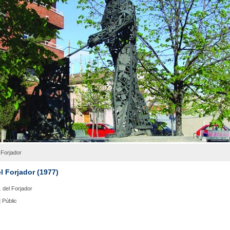
 Forjador
l Forjador (1977)
. del Forjador
|
Públic