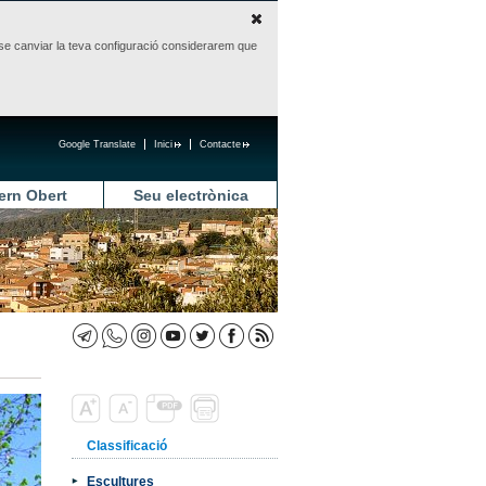
sense canviar la teva configuració considerarem que
Google Translate
Inici
Contacte
ern Obert
Seu electrònica
Classificació
Escultures