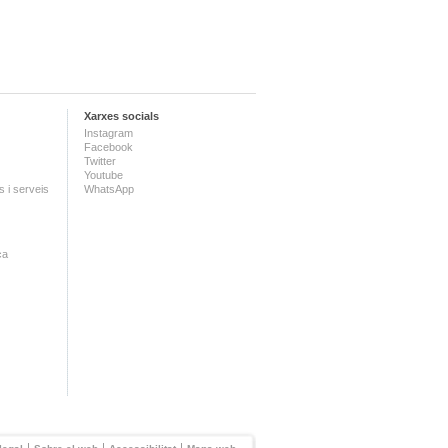
Xarxes socials
Instagram
Facebook
Twitter
Youtube
 i serveis
WhatsApp
ca