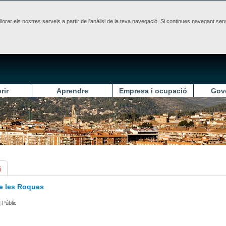
illorar els nostres serveis a partir de l'anàlisi de la teva navegació. Si continues navegant 
rir
Aprendre
Empresa i ocupació
Gov
i
de les Roques
|
Públic