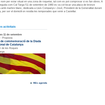
nom per estar situat en una zona de roquetar, tal com es pot comprovar si es fan obres. A
eguda com Cal Targa l'11 de setembre de 1980 es va col·locar una placa de bronze
amb marbre blanc, dedicada a Lluís Companys i Jové, President de la Generalitat durant
, per ser el domicili on residia les temporades que venir a Castellar.
s activitats
es 11 de setembre
 - Proposta
 de commemoració de la Diada
onal de Catalunya
r de les Roques
arga
Més agenda