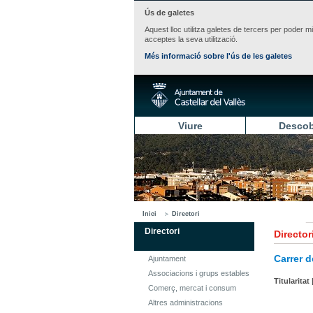
Ús de galetes
Aquest lloc utilitza galetes de tercers per poder m
acceptes la seva utilització.
Més informació sobre l'ús de les galetes
Viure
Descob
Inici
Directori
Directori
Director
Carrer 
Ajuntament
Associacions i grups estables
Titularitat 
Comerç, mercat i consum
Altres administracions