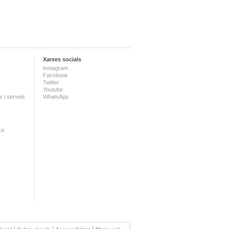
Xarxes socials
Instagram
Facebook
Twitter
Youtube
 i serveis
WhatsApp
ca