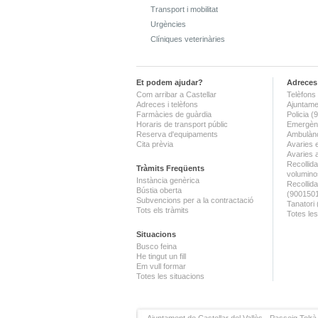
Transport i mobilitat
Urgències
Clíniques veterinàries
Et podem ajudar?
Adreces 
Com arribar a Castellar
Telèfons 
Adreces i telèfons
Ajuntame
Farmàcies de guàrdia
Policia 
Horaris de transport públic
Emergènc
Reserva d'equipaments
Ambulànc
Cita prèvia
Avaries 
Avaries 
Recollida
Tràmits Freqüents
volumino
Instància genèrica
Recollid
Bústia oberta
(900150
Subvencions per a la contractació
Tanatori
Tots els tràmits
Totes les
Situacions
Busco feina
He tingut un fill
Em vull formar
Totes les situacions