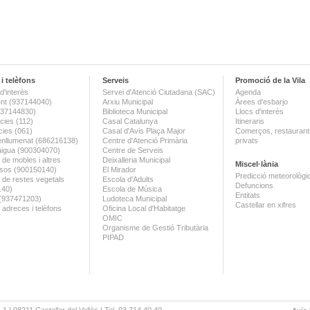
i telèfons
Serveis
Promoció de la Vila
d'interès
Servei d'Atenció Ciutadana (SAC)
Agenda
nt (937144040)
Arxiu Municipal
Àrees d'esbarjo
(937144830)
Biblioteca Municipal
Llocs d'interès
ies (112)
Casal Catalunya
Itineraris
ies (061)
Casal d'Avis Plaça Major
Comerços, restaurants
enllumenat (686216138)
Centre d'Atenció Primària
privats
aigua (900304070)
Centre de Serveis
 de mobles i altres
Deixalleria Municipal
Miscel·lània
sos (900150140)
El Mirador
Predicció meteorològi
a de restes vegetals
Escola d'Adults
Defuncions
140)
Escola de Música
Entitats
 (937471203)
Ludoteca Municipal
Castellar en xifres
 adreces i telèfons
Oficina Local d'Habitatge
OMIC
Organisme de Gestió Tributària
PIPAD