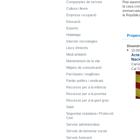
Companyies de serveis
Rep aquest 
la casa con
Cultura i lleure
emmarcada 
Empresa i ocupació
la República
Educació
Esports
Habitatge
Propere
Internet i tecnologies
Divendr
Llocs d'interès
10.00
Medi ambient
Acte
Naci
Manteniment de la vila
Carre
Mitjans de comunicació
Cal T
Parròquies i esglésies
Partits polítics i sindicats
Recursos per a la infància
Recursos per a la joventut
Recursos per a la gent gran
Salut
Seguretat ciutadana i Protecció
Civil
Serveis administratius
Serveis de benestar social
Serveis funeraris