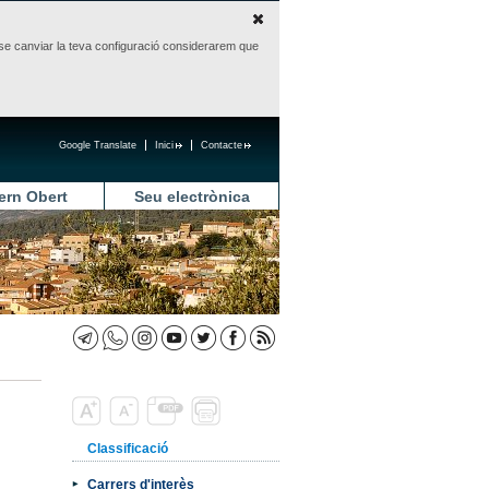
sense canviar la teva configuració considerarem que
Google Translate
Inici
Contacte
ern Obert
Seu electrònica
Classificació
Carrers d'interès