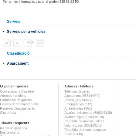
Per a més informació, trucar al telèfon 638 68 23 50.
Serveis
Serveis per a vehicles
Classificació
Aparcament
Et podem ajudar?
Adreces i telèfons
Com arribar a Castellar
Telèfons d'interès
Adreces i telèfons
Ajuntament (937144040)
Farmàcies de guàrdia
Policia (937144830)
Horaris de transport públic
Emergències (112)
Reserva d'equipaments
Ambulàncies (061)
Cita prèvia
Avaries enllumenat (686216138)
Avaries aigua (900304070)
Recollida de mobles i altres
Tràmits Freqüents
voluminosos (900150140)
Instància genèrica
Recollida de restes vegetals
Bústia oberta
(900150140)