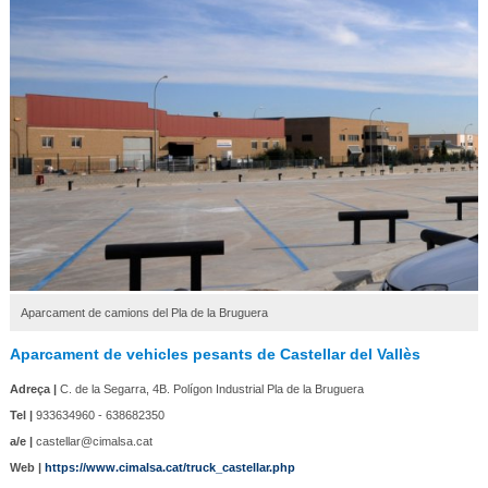
Aparcament de camions del Pla de la Bruguera
Aparcament de vehicles pesants de Castellar del Vallès
Adreça |
C. de la Segarra, 4B. Polígon Industrial Pla de la Bruguera
Tel |
933634960 - 638682350
a/e |
castellar@cimalsa.cat
Web |
https://www.cimalsa.cat/truck_castellar.php