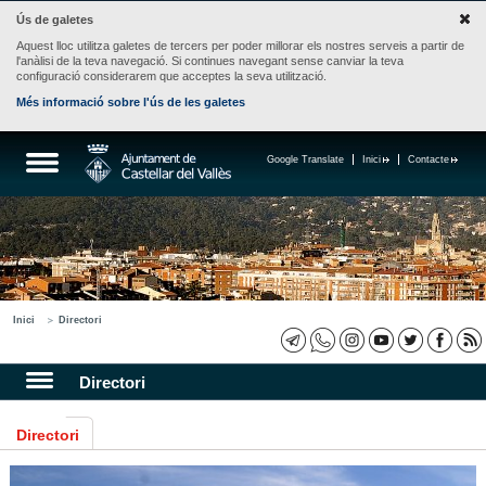
Ús de galetes
Aquest lloc utilitza galetes de tercers per poder millorar els nostres serveis a partir de
l'anàlisi de la teva navegació. Si continues navegant sense canviar la teva
configuració considerarem que acceptes la seva utilització.
Més informació sobre l'ús de les galetes
Google Translate
Inici
Contacte
Inici
Directori
Directori
Directori