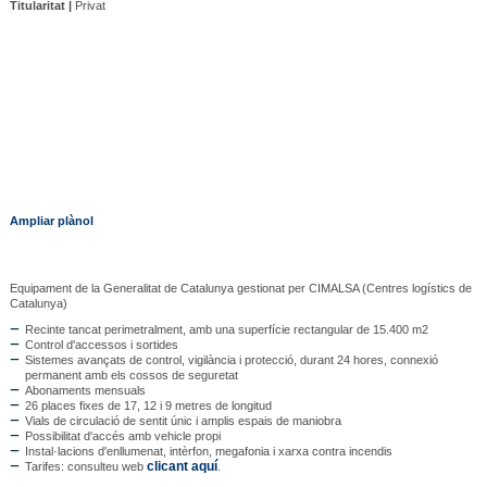
Titularitat |
Privat
Ampliar plànol
Equipament de la Generalitat de Catalunya gestionat per CIMALSA (Centres logístics de
Catalunya)
Recinte tancat perimetralment, amb una superfície rectangular de 15.400 m2
Control d'accessos i sortides
Sistemes avançats de control, vigilància i protecció, durant 24 hores, connexió
permanent amb els cossos de seguretat
Abonaments mensuals
26 places fixes de 17, 12 i 9 metres de longitud
Vials de circulació de sentit únic i amplis espais de maniobra
Possibilitat d'accés amb vehicle propi
Instal·lacions d'enllumenat, intèrfon, megafonia i xarxa contra incendis
clicant aquí
Tarifes: consulteu web
.