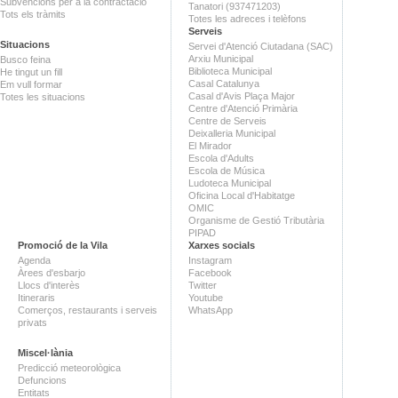
Subvencions per a la contractació
Tanatori (937471203)
Tots els tràmits
Totes les adreces i telèfons
Serveis
Situacions
Servei d'Atenció Ciutadana (SAC)
Arxiu Municipal
Busco feina
Biblioteca Municipal
He tingut un fill
Casal Catalunya
Em vull formar
Casal d'Avis Plaça Major
Totes les situacions
Centre d'Atenció Primària
Centre de Serveis
Deixalleria Municipal
El Mirador
Escola d'Adults
Escola de Música
Ludoteca Municipal
Oficina Local d'Habitatge
OMIC
Organisme de Gestió Tributària
PIPAD
Promoció de la Vila
Xarxes socials
Agenda
Instagram
Àrees d'esbarjo
Facebook
Llocs d'interès
Twitter
Itineraris
Youtube
Comerços, restaurants i serveis
WhatsApp
privats
Miscel·lània
Predicció meteorològica
Defuncions
Entitats