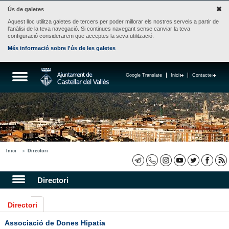
Ús de galetes
Aquest lloc utilitza galetes de tercers per poder millorar els nostres serveis a partir de
l'anàlisi de la teva navegació. Si continues navegant sense canviar la teva
configuració considerarem que acceptes la seva utilització.
Més informació sobre l'ús de les galetes
Google Translate
Inici
Contacte
Inici
Directori
Directori
Directori
Associació de Dones Hipatia