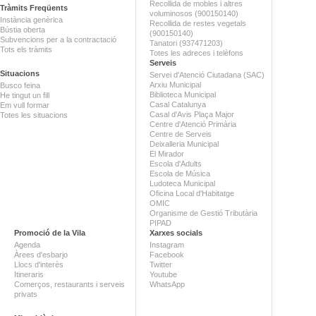
Recollida de mobles i altres
Tràmits Freqüents
voluminosos (900150140)
Instància genèrica
Recollida de restes vegetals
Bústia oberta
(900150140)
Subvencions per a la contractació
Tanatori (937471203)
Tots els tràmits
Totes les adreces i telèfons
Serveis
Situacions
Servei d'Atenció Ciutadana (SAC)
Arxiu Municipal
Busco feina
Biblioteca Municipal
He tingut un fill
Casal Catalunya
Em vull formar
Casal d'Avis Plaça Major
Totes les situacions
Centre d'Atenció Primària
Centre de Serveis
Deixalleria Municipal
El Mirador
Escola d'Adults
Escola de Música
Ludoteca Municipal
Oficina Local d'Habitatge
OMIC
Organisme de Gestió Tributària
PIPAD
Promoció de la Vila
Xarxes socials
Agenda
Instagram
Àrees d'esbarjo
Facebook
Llocs d'interès
Twitter
Itineraris
Youtube
Comerços, restaurants i serveis
WhatsApp
privats