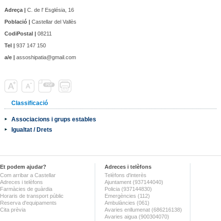
Adreça |
C. de l' Església, 16
Població |
Castellar del Vallès
CodiPostal |
08211
Tel |
937 147 150
a/e |
assoshipatia@gmail.com
Classificació
Associacions i grups estables
Igualtat / Drets
Et podem ajudar?
Adreces i telèfons
Com arribar a Castellar
Telèfons d'interès
Adreces i telèfons
Ajuntament (937144040)
Farmàcies de guàrdia
Policia (937144830)
Horaris de transport públic
Emergències (112)
Reserva d'equipaments
Ambulàncies (061)
Cita prèvia
Avaries enllumenat (686216138)
Avaries aigua (900304070)