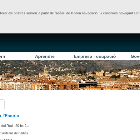
illorar els nostres serveis a partir de l'anàlisi de la teva navegació. Si continues navegant 
rir
Aprendre
Empresa i ocupació
Gov
i
 l'Escola
 del Retir, 20 bx 2a
Castellar del Vallès