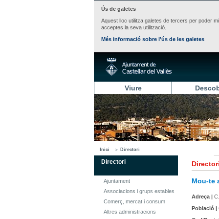
Ús de galetes
Aquest lloc utilitza galetes de tercers per poder m
acceptes la seva utilització.
Més informació sobre l'ús de les galetes
Viure
Descob
Inici
Directori
Directori
Director
Mou-te a
Ajuntament
Associacions i grups estables
Adreça |
C.
Comerç, mercat i consum
Població |
Altres administracions