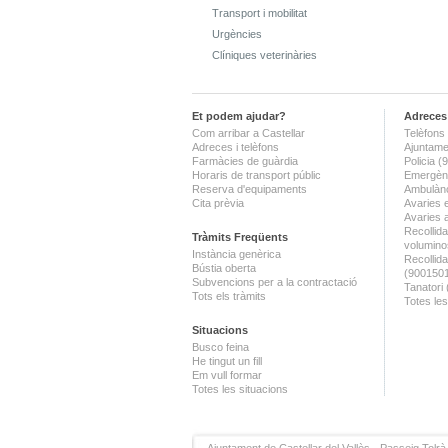
Transport i mobilitat
Urgències
Clíniques veterinàries
Et podem ajudar?
Adreces 
Com arribar a Castellar
Telèfons 
Adreces i telèfons
Ajuntame
Farmàcies de guàrdia
Policia 
Horaris de transport públic
Emergènc
Reserva d'equipaments
Ambulànc
Cita prèvia
Avaries 
Avaries 
Recollida
Tràmits Freqüents
volumino
Instància genèrica
Recollid
Bústia oberta
(900150
Subvencions per a la contractació
Tanatori
Tots els tràmits
Totes les
Situacions
Busco feina
He tingut un fill
Em vull formar
Totes les situacions