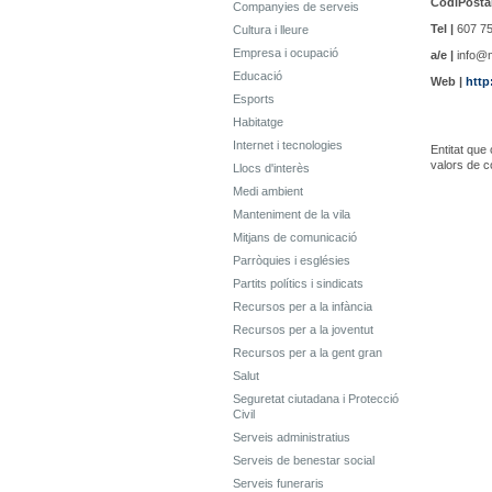
CodiPostal
Companyies de serveis
Tel |
607 75
Cultura i lleure
Empresa i ocupació
a/e |
info@m
Educació
Web |
http
Esports
Habitatge
Internet i tecnologies
Entitat que
valors de c
Llocs d'interès
Medi ambient
Manteniment de la vila
Mitjans de comunicació
Parròquies i esglésies
Partits polítics i sindicats
Recursos per a la infància
Recursos per a la joventut
Recursos per a la gent gran
Salut
Seguretat ciutadana i Protecció
Civil
Serveis administratius
Serveis de benestar social
Serveis funeraris