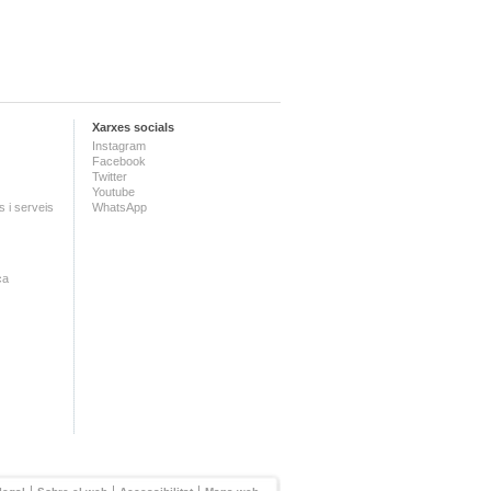
Xarxes socials
Instagram
Facebook
Twitter
Youtube
 i serveis
WhatsApp
ca