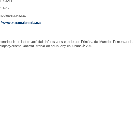
 |
08211
5 626
outealescola.cat
://www.moutealescola.cat
 contribueix en la formació dels infants a les escoles de Primària del Municipi. Fomentar els
ompanyerisme, amistat i treball en equip. Any de fundació: 2012.