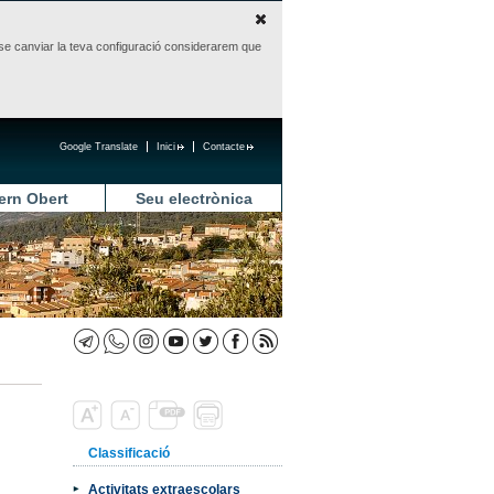
sense canviar la teva configuració considerarem que
Google Translate
Inici
Contacte
ern Obert
Seu electrònica
Classificació
Activitats extraescolars