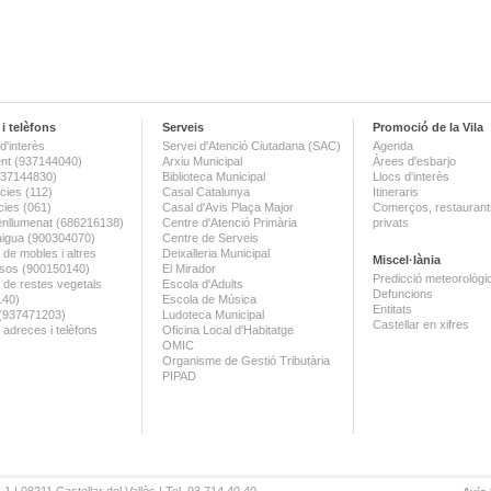
i telèfons
Serveis
Promoció de la Vila
d'interès
Servei d'Atenció Ciutadana (SAC)
Agenda
nt (937144040)
Arxiu Municipal
Àrees d'esbarjo
(937144830)
Biblioteca Municipal
Llocs d'interès
ies (112)
Casal Catalunya
Itineraris
ies (061)
Casal d'Avis Plaça Major
Comerços, restaurants
enllumenat (686216138)
Centre d'Atenció Primària
privats
aigua (900304070)
Centre de Serveis
 de mobles i altres
Deixalleria Municipal
Miscel·lània
sos (900150140)
El Mirador
Predicció meteorològi
a de restes vegetals
Escola d'Adults
Defuncions
140)
Escola de Música
Entitats
 (937471203)
Ludoteca Municipal
Castellar en xifres
 adreces i telèfons
Oficina Local d'Habitatge
OMIC
Organisme de Gestió Tributària
PIPAD