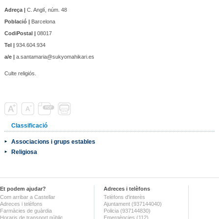
Adreça |
C. Anglí, núm. 48
Població |
Barcelona
CodiPostal |
08017
Tel |
934.604.934
a/e |
a.santamaria@sukyomahikari.es
Culte religiós.
Classificació
Associacions i grups estables
Religiosa
Et podem ajudar?
Adreces i telèfons
Com arribar a Castellar
Telèfons d'interès
Adreces i telèfons
Ajuntament (937144040)
Farmàcies de guàrdia
Policia (937144830)
Horaris de transport públic
Emergències (112)