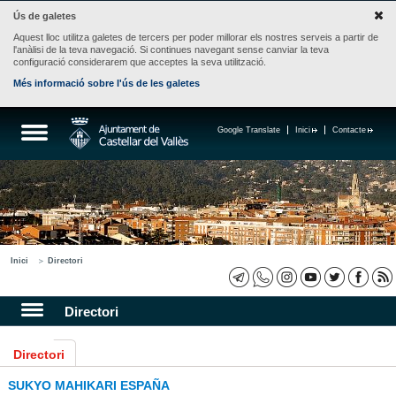
Ús de galetes
Aquest lloc utilitza galetes de tercers per poder millorar els nostres serveis a partir de
l'anàlisi de la teva navegació. Si continues navegant sense canviar la teva
configuració considerarem que acceptes la seva utilització.
Més informació sobre l'ús de les galetes
Google Translate
Inici
Contacte
Inici
Directori
Directori
Directori
SUKYO MAHIKARI ESPAÑA