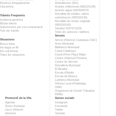
Reserva d'equipaments
Ambulàncies (061)
Cita prèvia
Avaries enllumenat (686216138)
Avaries aigua (900304070)
Recollida de mobles i altres
Tràmits Freqüents
voluminosos (900150140)
Instància genèrica
Recollida de restes vegetals
Bústia oberta
(900150140)
Subvencions per a la contractació
Tanatori (937471203)
Tots els tràmits
Totes les adreces i telèfons
Serveis
Situacions
Servei d'Atenció Ciutadana (SAC)
Arxiu Municipal
Busco feina
Biblioteca Municipal
He tingut un fill
Casal Catalunya
Em vull formar
Casal d'Avis Plaça Major
Totes les situacions
Centre d'Atenció Primària
Centre de Serveis
Deixalleria Municipal
El Mirador
Escola d'Adults
Escola de Música
Ludoteca Municipal
Oficina Local d'Habitatge
OMIC
Organisme de Gestió Tributària
PIPAD
Promoció de la Vila
Xarxes socials
Agenda
Instagram
Àrees d'esbarjo
Facebook
Llocs d'interès
Twitter
Itineraris
Youtube