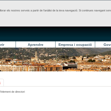
illorar els nostres serveis a partir de l'anàlisi de la teva navegació. Si continues navegant 
rir
Aprendre
Empresa i ocupació
Gov
i
l'element de directori