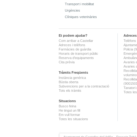
Transport i mobilitat
Urgències
Clíniques veterinàries
Et podem ajudar?
Adreces 
Com arribar a Castellar
Telèfons 
Adreces i telèfons
Ajuntame
Farmàcies de guàrdia
Policia 
Horaris de transport públic
Emergènc
Reserva d'equipaments
Ambulànc
Cita prèvia
Avaries 
Avaries 
Recollida
Tràmits Freqüents
volumino
Instància genèrica
Recollid
Bústia oberta
(900150
Subvencions per a la contractació
Tanatori
Tots els tràmits
Totes les
Situacions
Busco feina
He tingut un fill
Em vull formar
Totes les situacions