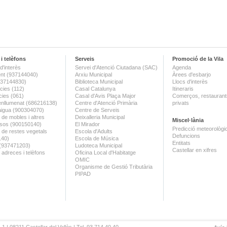
i telèfons
Serveis
Promoció de la Vila
d'interès
Servei d'Atenció Ciutadana (SAC)
Agenda
nt (937144040)
Arxiu Municipal
Àrees d'esbarjo
(937144830)
Biblioteca Municipal
Llocs d'interès
ies (112)
Casal Catalunya
Itineraris
ies (061)
Casal d'Avis Plaça Major
Comerços, restaurants
enllumenat (686216138)
Centre d'Atenció Primària
privats
aigua (900304070)
Centre de Serveis
 de mobles i altres
Deixalleria Municipal
Miscel·lània
sos (900150140)
El Mirador
Predicció meteorològi
a de restes vegetals
Escola d'Adults
Defuncions
140)
Escola de Música
Entitats
 (937471203)
Ludoteca Municipal
Castellar en xifres
 adreces i telèfons
Oficina Local d'Habitatge
OMIC
Organisme de Gestió Tributària
PIPAD