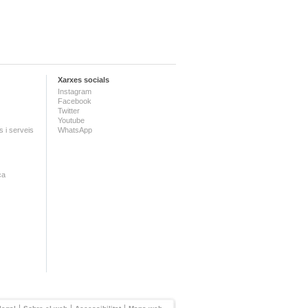
Xarxes socials
Instagram
Facebook
Twitter
Youtube
 i serveis
WhatsApp
ca