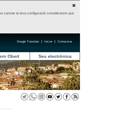
sense canviar la teva configuració considerarem que
Google Translate
Inici
Contacte
ern Obert
Seu electrònica