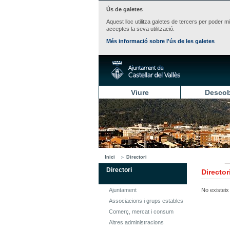
Ús de galetes
Aquest lloc utilitza galetes de tercers per poder m
acceptes la seva utilització.
Més informació sobre l'ús de les galetes
Viure
Descob
Inici
Directori
Directori
Director
Ajuntament
No existeix 
Associacions i grups estables
Comerç, mercat i consum
Altres administracions