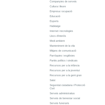
Companyies de serveis
Cultura i lleure
Empresa i ocupació
Educació
Esports
Habitatge
Internet i tecnologies
Llocs d'interès
Medi ambient
Manteniment de la vila
Mitjans de comunicació
Parròquies i esglésies
Partits polítics i sindicats
Recursos per a la infància
Recursos per a la joventut
Recursos per a la gent gran
Salut
Seguretat ciutadana i Protecció
Civil
Serveis administratius
Serveis de benestar social
Serveis funeraris