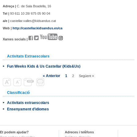
Adreça |
C. de Sala Boadella, 16
Tel |
93 611 10 28/ 675 05 90 04
a/e |
castellar.valles@kidsandus.cat
Web |
http://castellar.kidsandus.es/ca
Xarxes socials |
Activitats Extraescolars
Fun Weeks Kids & Us Castellar (Kids&Us)
« Anterior
1
2
Següent »
Classificació
Activitats extraescolars
Ensenyament d'idiomes
Et podem ajudar?
Adreces i telèfons