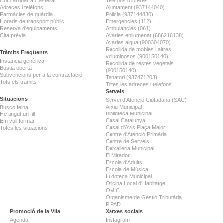
Com arribar a Castellar
Telèfons d'interès
Adreces i telèfons
Ajuntament (937144040)
Farmàcies de guàrdia
Policia (937144830)
Horaris de transport públic
Emergències (112)
Reserva d'equipaments
Ambulàncies (061)
Cita prèvia
Avaries enllumenat (686216138)
Avaries aigua (900304070)
Recollida de mobles i altres
Tràmits Freqüents
voluminosos (900150140)
Instància genèrica
Recollida de restes vegetals
Bústia oberta
(900150140)
Subvencions per a la contractació
Tanatori (937471203)
Tots els tràmits
Totes les adreces i telèfons
Serveis
Situacions
Servei d'Atenció Ciutadana (SAC)
Arxiu Municipal
Busco feina
Biblioteca Municipal
He tingut un fill
Casal Catalunya
Em vull formar
Casal d'Avis Plaça Major
Totes les situacions
Centre d'Atenció Primària
Centre de Serveis
Deixalleria Municipal
El Mirador
Escola d'Adults
Escola de Música
Ludoteca Municipal
Oficina Local d'Habitatge
OMIC
Organisme de Gestió Tributària
PIPAD
Promoció de la Vila
Xarxes socials
Agenda
Instagram