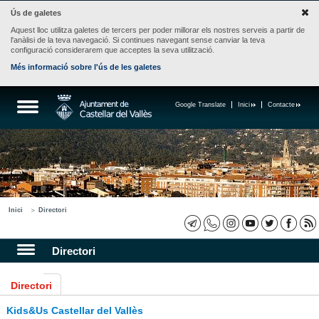
Ús de galetes
Aquest lloc utilitza galetes de tercers per poder millorar els nostres serveis a partir de
l'anàlisi de la teva navegació. Si continues navegant sense canviar la teva
configuració considerarem que acceptes la seva utilització.
Més informació sobre l'ús de les galetes
Google Translate
Inici
Contacte
Inici
Directori
Directori
Directori
Kids&Us Castellar del Vallès