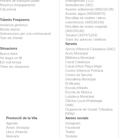
Horaris de transport públic
Emergències (112)
Reserva d'equipaments
Ambulàncies (061)
Cita prèvia
Avaries enllumenat (686216138)
Avaries aigua (900304070)
Recollida de mobles i altres
Tràmits Freqüents
voluminosos (900150140)
Instància genèrica
Recollida de restes vegetals
Bústia oberta
(900150140)
Subvencions per a la contractació
Tanatori (937471203)
Tots els tràmits
Totes les adreces i telèfons
Serveis
Situacions
Servei d'Atenció Ciutadana (SAC)
Arxiu Municipal
Busco feina
Biblioteca Municipal
He tingut un fill
Casal Catalunya
Em vull formar
Casal d'Avis Plaça Major
Totes les situacions
Centre d'Atenció Primària
Centre de Serveis
Deixalleria Municipal
El Mirador
Escola d'Adults
Escola de Música
Ludoteca Municipal
Oficina Local d'Habitatge
OMIC
Organisme de Gestió Tributària
PIPAD
Promoció de la Vila
Xarxes socials
Agenda
Instagram
Àrees d'esbarjo
Facebook
Llocs d'interès
Twitter
Itineraris
Youtube