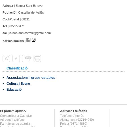
Adreça |
Escola Sant Esteve
Població |
Castellar del Vallès
CodiPostal |
08211
Tel |
622953171
a/e |
lataca.santesteve@gmail.com
Xarxes socials |
Classificació
Associacions i grups estables
Cultura i lleure
Educació
Et podem ajudar?
Adreces i telèfons
Com arribar a Castellar
Telèfons d'interès
Adreces i telèfons
Ajuntament (937144040)
Farmàcies de guàrdia
Policia (937144830)