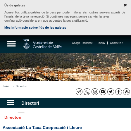
Ús de galetes
Aquest lloc utilitza galetes de tercers per poder millorar els nostres serveis a partir de
l'anàlisi de la teva navegació. Si continues navegant sense canviar la teva
configuració considerarem que acceptes la seva utilització.
Més informació sobre l'ús de les galetes
Google Translate
Inici
Contacte
Inici
Directori
Directori
Directori
Associació La Taca Cooperació i Lleure