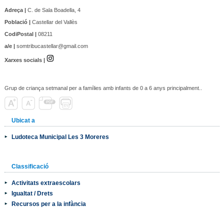
Adreça |
C. de Sala Boadella, 4
Població |
Castellar del Vallès
CodiPostal |
08211
a/e |
somtribucastellar@gmail.com
Xarxes socials |
Grup de criança setmanal per a famílies amb infants de 0 a 6 anys principalment..
Ubicat a
Ludoteca Municipal Les 3 Moreres
Classificació
Activitats extraescolars
Igualtat / Drets
Recursos per a la infància