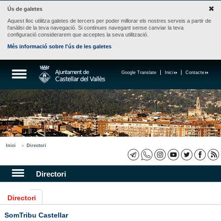
Ús de galetes
Aquest lloc utilitza galetes de tercers per poder millorar els nostres serveis a partir de
l'anàlisi de la teva navegació. Si continues navegant sense canviar la teva
configuració considerarem que acceptes la seva utilització.
Més informació sobre l'ús de les galetes
Google Translate
Inici
Contacte
Inici
Directori
Directori
Directori
SomTribu Castellar