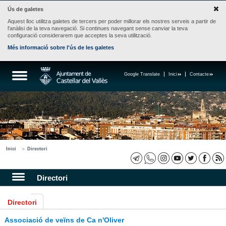
Ús de galetes
Aquest lloc utilitza galetes de tercers per poder millorar els nostres serveis a partir de
l'anàlisi de la teva navegació. Si continues navegant sense canviar la teva
configuració considerarem que acceptes la seva utilització.
Més informació sobre l'ús de les galetes
Google Translate
Inici
Contacte
Inici
Directori
Directori
Directori
Associació de veïns de Ca n'Oliver