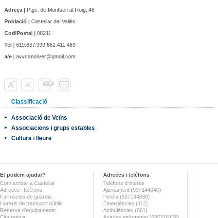
Adreça |
Ptge. de Montserrat Roig, 46
Població |
Castellar del Vallès
CodiPostal |
08211
Tel |
619.637.999 661.411.469
a/e |
avvcanoliver@gmail.com
Classificació
Associació de Veïns
Associacions i grups estables
Cultura i lleure
Et podem ajudar?
Adreces i telèfons
Com arribar a Castellar
Telèfons d'interès
Adreces i telèfons
Ajuntament (937144040)
Farmàcies de guàrdia
Policia (937144830)
Horaris de transport públic
Emergències (112)
Reserva d'equipaments
Ambulàncies (061)
Cita prèvia
Avaries enllumenat (686216138)