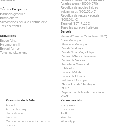
Avaries aigua (900304070)
Recollida de mobles i altres
Tràmits Freqüents
voluminosos (900150140)
Instància genèrica
Recollida de restes vegetals
Bústia oberta
(900150140)
Subvencions per a la contractació
Tanatori (937471203)
Tots els tràmits
Totes les adreces i telèfons
Serveis
Situacions
Servei d'Atenció Ciutadana (SAC)
Arxiu Municipal
Busco feina
Biblioteca Municipal
He tingut un fill
Casal Catalunya
Em vull formar
Casal d'Avis Plaça Major
Totes les situacions
Centre d'Atenció Primària
Centre de Serveis
Deixalleria Municipal
El Mirador
Escola d'Adults
Escola de Música
Ludoteca Municipal
Oficina Local d'Habitatge
OMIC
Organisme de Gestió Tributària
PIPAD
Promoció de la Vila
Xarxes socials
Agenda
Instagram
Àrees d'esbarjo
Facebook
Llocs d'interès
Twitter
Itineraris
Youtube
Comerços, restaurants i serveis
WhatsApp
privats