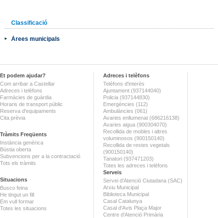
Classificació
Àrees municipals
Et podem ajudar?
Adreces i telèfons
Com arribar a Castellar
Telèfons d'interès
Adreces i telèfons
Ajuntament (937144040)
Farmàcies de guàrdia
Policia (937144830)
Horaris de transport públic
Emergències (112)
Reserva d'equipaments
Ambulàncies (061)
Cita prèvia
Avaries enllumenat (686216138)
Avaries aigua (900304070)
Recollida de mobles i altres
Tràmits Freqüents
voluminosos (900150140)
Instància genèrica
Recollida de restes vegetals
Bústia oberta
(900150140)
Subvencions per a la contractació
Tanatori (937471203)
Tots els tràmits
Totes les adreces i telèfons
Serveis
Situacions
Servei d'Atenció Ciutadana (SAC)
Arxiu Municipal
Busco feina
Biblioteca Municipal
He tingut un fill
Casal Catalunya
Em vull formar
Casal d'Avis Plaça Major
Totes les situacions
Centre d'Atenció Primària