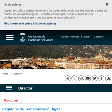
Ús de galetes
Aquest lloc utilitza galetes de tercers per poder millorar els nostres serveis a partir de
l'anàlisi de la teva navegació. Si continues navegant sense canviar la teva
configuració considerarem que acceptes la seva utilització.
Més informació sobre l'ús de les galetes
Google Translate
Inici
Contacte
Inici
Directori
Directori
Directori
Regidoria de Transformació Digital