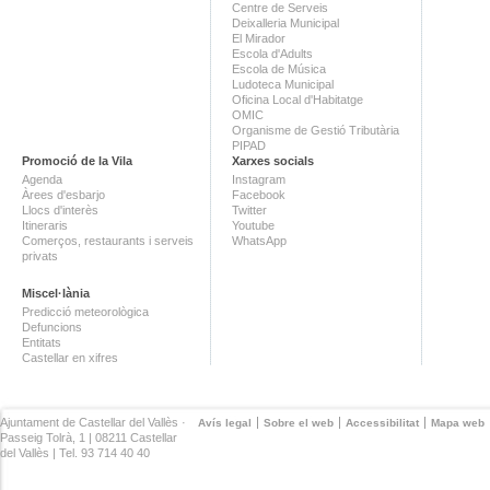
Centre de Serveis
Deixalleria Municipal
El Mirador
Escola d'Adults
Escola de Música
Ludoteca Municipal
Oficina Local d'Habitatge
OMIC
Organisme de Gestió Tributària
PIPAD
Promoció de la Vila
Xarxes socials
Agenda
Instagram
Àrees d'esbarjo
Facebook
Llocs d'interès
Twitter
Itineraris
Youtube
Comerços, restaurants i serveis
WhatsApp
privats
Miscel·lània
Predicció meteorològica
Defuncions
Entitats
Castellar en xifres
Ajuntament de Castellar del Vallès ·
Avís legal
Sobre el web
Accessibilitat
Mapa web
Passeig Tolrà, 1 | 08211 Castellar
del Vallès | Tel. 93 714 40 40