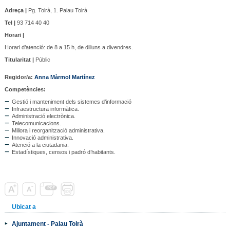
Adreça |
Pg. Tolrà, 1. Palau Tolrà
Tel |
93 714 40 40
Horari |
Horari d’atenció: de 8 a 15 h, de dilluns a divendres.
Titularitat |
Públic
Regidor/a
:
Anna Màrmol Martínez
Competències:
Gestió i manteniment dels sistemes d’informació
Infraestructura informàtica.
Administració electrònica.
Telecomunicacions.
Millora i reorganització administrativa.
Innovació administrativa.
Atenció a la ciutadania.
Estadístiques, censos i padró d’habitants.
Ubicat a
Ajuntament - Palau Tolrà