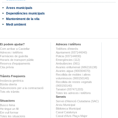
Àrees municipals
Dependències municipals
Manteniment de la vila
Medi ambient
Et podem ajudar?
Adreces i telèfons
Com arribar a Castellar
Telèfons d'interès
Adreces i telèfons
Ajuntament (937144040)
Farmàcies de guàrdia
Policia (937144830)
Horaris de transport públic
Emergències (112)
Reserva d'equipaments
Ambulàncies (061)
Cita prèvia
Avaries enllumenat (686216138)
Avaries aigua (900304070)
Recollida de mobles i altres
Tràmits Freqüents
voluminosos (900150140)
Instància genèrica
Recollida de restes vegetals
Bústia oberta
(900150140)
Subvencions per a la contractació
Tanatori (937471203)
Tots els tràmits
Totes les adreces i telèfons
Serveis
Situacions
Servei d'Atenció Ciutadana (SAC)
Arxiu Municipal
Busco feina
Biblioteca Municipal
He tingut un fill
Casal Catalunya
Em vull formar
Casal d'Avis Plaça Major
Totes les situacions