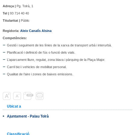
Adreça |
Pg. Tolrà, 1
Tel |
93 714 40 40
Titularitat |
Públic
Regidor/a
:
Aleix Canalís Alsina
Competències:
Gestió i seguiment de les línies de la xarxa de transport urbà i interurbà.
Planificació i definició de l’ús o funció dels vials.
L’aparcament lliure, regulat, zona blava i pàrquing de la Plaça Major.
Carril bici i vehicles de mobilitat personal.
Qualitat de l’aire i zones de baixes emissions.
Ubicat a
Ajuntament - Palau Tolrà
Classificació