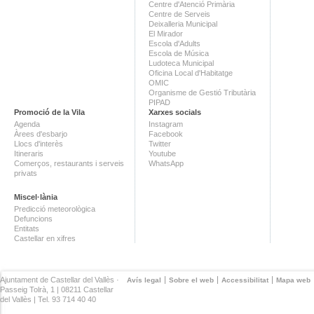
Centre d'Atenció Primària
Centre de Serveis
Deixalleria Municipal
El Mirador
Escola d'Adults
Escola de Música
Ludoteca Municipal
Oficina Local d'Habitatge
OMIC
Organisme de Gestió Tributària
PIPAD
Promoció de la Vila
Xarxes socials
Agenda
Instagram
Àrees d'esbarjo
Facebook
Llocs d'interès
Twitter
Itineraris
Youtube
Comerços, restaurants i serveis
WhatsApp
privats
Miscel·lània
Predicció meteorològica
Defuncions
Entitats
Castellar en xifres
Ajuntament de Castellar del Vallès ·
Avís legal
Sobre el web
Accessibilitat
Mapa web
Passeig Tolrà, 1 | 08211 Castellar
del Vallès | Tel. 93 714 40 40