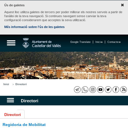
Ús de galetes
Aquest lloc utilitza galetes de tercers per poder millorar els nostres serveis a partir de
l'anàlisi de la teva navegació. Si continues navegant sense canviar la teva
configuració considerarem que acceptes la seva utilització.
Més informació sobre l'ús de les galetes
Google Translate
Inici
Contacte
Inici
Directori
Directori
Directori
Regidoria de Mobilitat