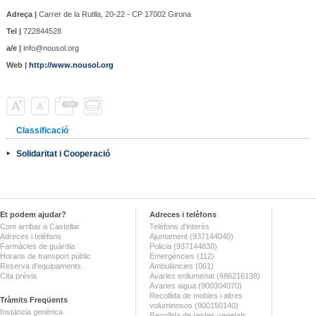
Adreça |
Carrer de la Rutlla, 20-22 - CP 17002 Girona
Tel |
722844528
a/e |
info@nousol.org
Web |
http://www.nousol.org
Classificació
Solidaritat i Cooperació
Et podem ajudar?
Adreces i telèfons
Com arribar a Castellar
Telèfons d'interès
Adreces i telèfons
Ajuntament (937144040)
Farmàcies de guàrdia
Policia (937144830)
Horaris de transport públic
Emergències (112)
Reserva d'equipaments
Ambulàncies (061)
Cita prèvia
Avaries enllumenat (686216138)
Avaries aigua (900304070)
Recollida de mobles i altres
Tràmits Freqüents
voluminosos (900150140)
Instància genèrica
Recollida de restes vegetals