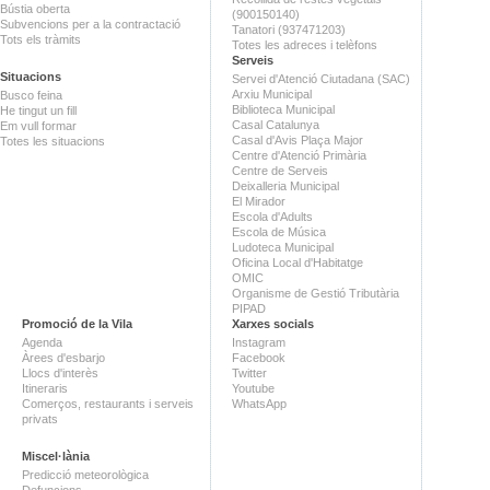
Bústia oberta
(900150140)
Subvencions per a la contractació
Tanatori (937471203)
Tots els tràmits
Totes les adreces i telèfons
Serveis
Situacions
Servei d'Atenció Ciutadana (SAC)
Arxiu Municipal
Busco feina
Biblioteca Municipal
He tingut un fill
Casal Catalunya
Em vull formar
Casal d'Avis Plaça Major
Totes les situacions
Centre d'Atenció Primària
Centre de Serveis
Deixalleria Municipal
El Mirador
Escola d'Adults
Escola de Música
Ludoteca Municipal
Oficina Local d'Habitatge
OMIC
Organisme de Gestió Tributària
PIPAD
Promoció de la Vila
Xarxes socials
Agenda
Instagram
Àrees d'esbarjo
Facebook
Llocs d'interès
Twitter
Itineraris
Youtube
Comerços, restaurants i serveis
WhatsApp
privats
Miscel·lània
Predicció meteorològica
Defuncions