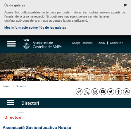
Ús de galetes
Aquest lloc utilitza galetes de tercers per poder millorar els nostres serveis a partir de
l'anàlisi de la teva navegació. Si continues navegant sense canviar la teva
configuració considerarem que acceptes la seva utilització.
Més informació sobre l'ús de les galetes
Google Translate
Inici
Contacte
Inici
Directori
Directori
Directori
Associació Socioeducativa Nousol