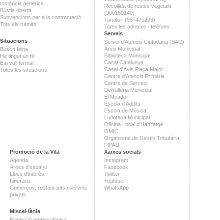
Instància genèrica
Recollida de restes vegetals
Bústia oberta
(900150140)
Subvencions per a la contractació
Tanatori (937471203)
Tots els tràmits
Totes les adreces i telèfons
Serveis
Situacions
Servei d'Atenció Ciutadana (SAC)
Arxiu Municipal
Busco feina
Biblioteca Municipal
He tingut un fill
Casal Catalunya
Em vull formar
Casal d'Avis Plaça Major
Totes les situacions
Centre d'Atenció Primària
Centre de Serveis
Deixalleria Municipal
El Mirador
Escola d'Adults
Escola de Música
Ludoteca Municipal
Oficina Local d'Habitatge
OMIC
Organisme de Gestió Tributària
PIPAD
Promoció de la Vila
Xarxes socials
Agenda
Instagram
Àrees d'esbarjo
Facebook
Llocs d'interès
Twitter
Itineraris
Youtube
Comerços, restaurants i serveis
WhatsApp
privats
Miscel·lània
Predicció meteorològica