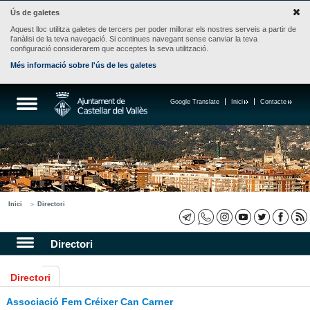
Ús de galetes
Aquest lloc utilitza galetes de tercers per poder millorar els nostres serveis a partir de
l'anàlisi de la teva navegació. Si continues navegant sense canviar la teva
configuració considerarem que acceptes la seva utilització.
Més informació sobre l'ús de les galetes
Google Translate
Inici
Contacte
Inici
Directori
Directori
Directori
Associació Fem Créixer Can Carner