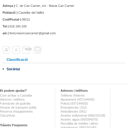
Adreça |
C. de Can Carner, s/n - Masia Can Carner
Població |
Castellar del Vallès
CodiPostal |
08211
Tel |
616.184.105
a/e |
femcreixercancarner@gmail.com
Classificació
Societat
Et podem ajudar?
Adreces i telèfons
Com arribar a Castellar
Telèfons d'interès
Adreces i telèfons
Ajuntament (937144040)
Farmàcies de guàrdia
Policia (937144830)
Horaris de transport públic
Emergències (112)
Reserva d'equipaments
Ambulàncies (061)
Cita prèvia
Avaries enllumenat (686216138)
Avaries aigua (900304070)
Recollida de mobles i altres
Tràmits Freqüents
voluminosos (900150140)