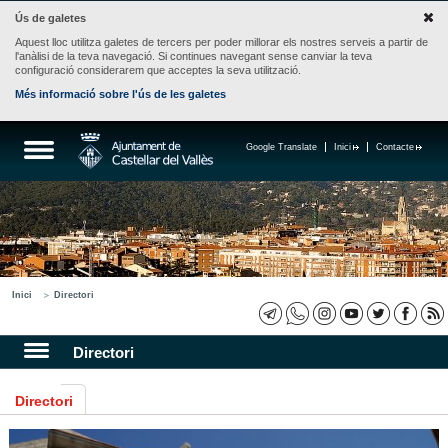
Ús de galetes
Aquest lloc utilitza galetes de tercers per poder millorar els nostres serveis a partir de
l'anàlisi de la teva navegació. Si continues navegant sense canviar la teva
configuració considerarem que acceptes la seva utilització.
Més informació sobre l'ús de les galetes
Google Translate
Inici
Contacte
Inici
Directori
Directori
Directori