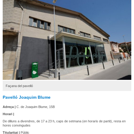
Façana del pavelló
Pavelló Joaquim Blume
Adreça |
C. de Joaquim Blume, 15B
Horari |
De dilluns a divendres, de 17 a 23 h, caps de setmana (en horaris de partit), resta en
hores convingudes
Titularitat |
Públic