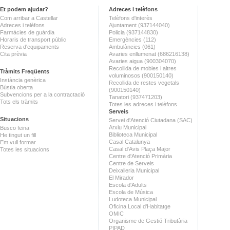
Et podem ajudar?
Adreces i telèfons
Com arribar a Castellar
Telèfons d'interès
Adreces i telèfons
Ajuntament (937144040)
Farmàcies de guàrdia
Policia (937144830)
Horaris de transport públic
Emergències (112)
Reserva d'equipaments
Ambulàncies (061)
Cita prèvia
Avaries enllumenat (686216138)
Avaries aigua (900304070)
Recollida de mobles i altres
Tràmits Freqüents
voluminosos (900150140)
Instància genèrica
Recollida de restes vegetals
Bústia oberta
(900150140)
Subvencions per a la contractació
Tanatori (937471203)
Tots els tràmits
Totes les adreces i telèfons
Serveis
Situacions
Servei d'Atenció Ciutadana (SAC)
Arxiu Municipal
Busco feina
Biblioteca Municipal
He tingut un fill
Casal Catalunya
Em vull formar
Casal d'Avis Plaça Major
Totes les situacions
Centre d'Atenció Primària
Centre de Serveis
Deixalleria Municipal
El Mirador
Escola d'Adults
Escola de Música
Ludoteca Municipal
Oficina Local d'Habitatge
OMIC
Organisme de Gestió Tributària
PIPAD