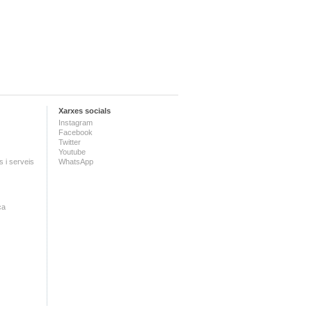
Xarxes socials
Instagram
Facebook
Twitter
Youtube
 i serveis
WhatsApp
ca