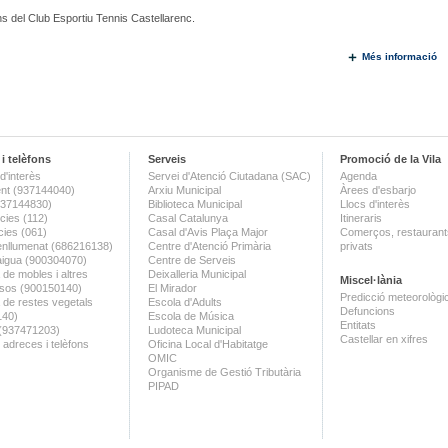
ons del Club Esportiu Tennis Castellarenc.
Més informació
i telèfons
Serveis
Promoció de la Vila
d'interès
Servei d'Atenció Ciutadana (SAC)
Agenda
nt (937144040)
Arxiu Municipal
Àrees d'esbarjo
(937144830)
Biblioteca Municipal
Llocs d'interès
ies (112)
Casal Catalunya
Itineraris
ies (061)
Casal d'Avis Plaça Major
Comerços, restaurants
enllumenat (686216138)
Centre d'Atenció Primària
privats
aigua (900304070)
Centre de Serveis
 de mobles i altres
Deixalleria Municipal
Miscel·lània
sos (900150140)
El Mirador
Predicció meteorològi
a de restes vegetals
Escola d'Adults
Defuncions
140)
Escola de Música
Entitats
 (937471203)
Ludoteca Municipal
Castellar en xifres
 adreces i telèfons
Oficina Local d'Habitatge
OMIC
Organisme de Gestió Tributària
PIPAD