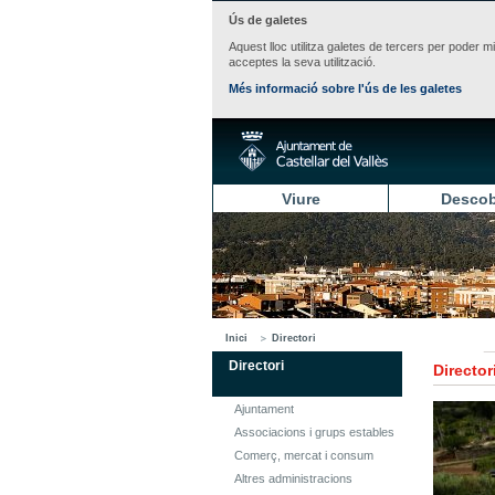
Ús de galetes
Aquest lloc utilitza galetes de tercers per poder m
acceptes la seva utilització.
Més informació sobre l'ús de les galetes
Viure
Descob
Inici
Directori
Directori
Director
Ajuntament
Associacions i grups estables
Comerç, mercat i consum
Altres administracions