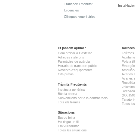
Transport i mobilitat
Instal·laci
Urgències
Clíniques veterinàries
Et podem ajudar?
Adreces 
Com arribar a Castellar
Telèfons 
Adreces i telèfons
Ajuntame
Farmàcies de guàrdia
Policia 
Horaris de transport públic
Emergènc
Reserva d'equipaments
Ambulànc
Cita prèvia
Avaries 
Avaries 
Recollida
Tràmits Freqüents
volumino
Instància genèrica
Recollid
Bústia oberta
(900150
Subvencions per a la contractació
Tanatori
Tots els tràmits
Totes les
Situacions
Busco feina
He tingut un fill
Em vull formar
Totes les situacions