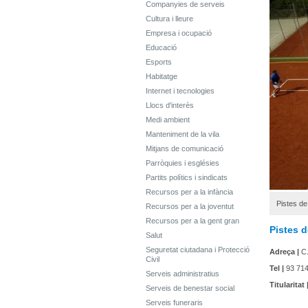
Companyies de serveis
Cultura i lleure
Empresa i ocupació
Educació
Esports
Habitatge
Internet i tecnologies
Llocs d'interès
Medi ambient
Manteniment de la vila
Mitjans de comunicació
Parròquies i esglésies
Partits polítics i sindicats
Recursos per a la infància
Pistes de
Recursos per a la joventut
Recursos per a la gent gran
Pistes d
Salut
Seguretat ciutadana i Protecció
Adreça |
C.
Civil
Tel |
93 714
Serveis administratius
Titularitat 
Serveis de benestar social
Serveis funeraris