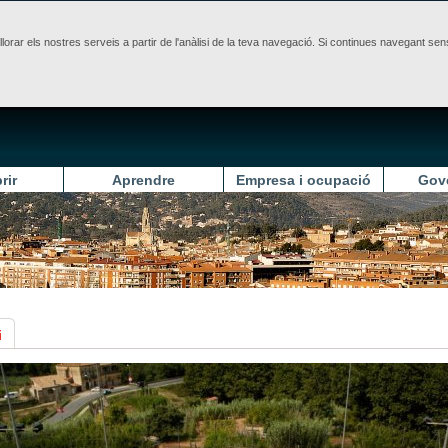
illorar els nostres serveis a partir de l'anàlisi de la teva navegació. Si continues navegant 
rir
Aprendre
Empresa i ocupació
Gov
i