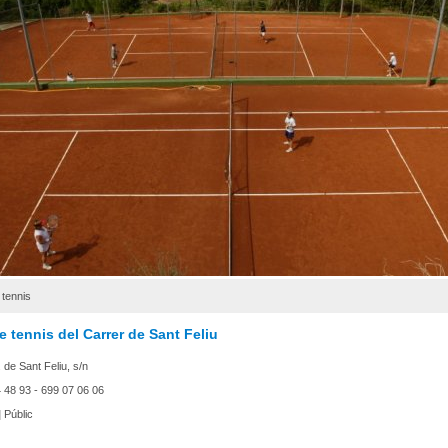
 tennis
e tennis del Carrer de Sant Feliu
 de Sant Feliu, s/n
 48 93 - 699 07 06 06
|
Públic