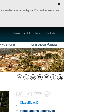
sense canviar la teva configuració considerarem que
Google Translate
Inici
Contacte
ern Obert
Seu electrònica
Classificació
Instal·lacions esportives