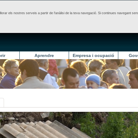
illorar els nostres serveis a partir de l'anàlisi de la teva navegació. Si continues navegant 
rir
Aprendre
Empresa i ocupació
Gov