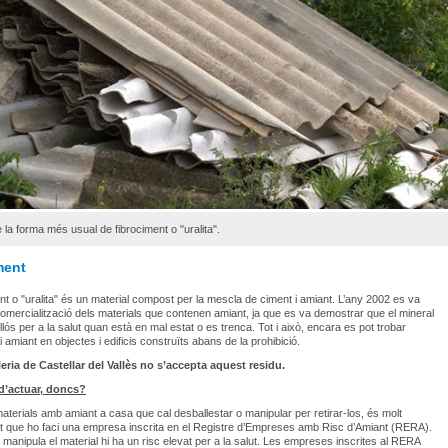
 la forma més usual de fibrociment o "uralita".
ment
ent o "uralita" és un material compost per la mescla de ciment i amiant. L’any 2002 es va
 comercialització dels materials que contenen amiant, ja que es va demostrar que el mineral
llós per a la salut quan està en mal estat o es trenca. Tot i això, encara es pot trobar
i amiant en objectes i edificis construïts abans de la prohibició.
leria de Castellar del Vallès no s’accepta aquest residu.
’actuar, doncs?
materials amb amiant a casa que cal desballestar o manipular per retirar-los, és molt
t que ho faci una empresa inscrita en el Registre d’Empreses amb Risc d’Amiant (RERA).
manipula el material hi ha un risc elevat per a la salut. Les empreses inscrites al RERA