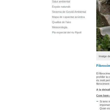
Salut ambiental
Espais naturals
Sistema de Gestió Ambiental
Mapa de capacitat acústica
Qualitat de l'aire
Meteorologia
Pla especial del riu Ripoll
Imatge de
Fibroci
El fibrocim
prohibir la
és molt peri
fibrociment 
A la deixal
Com hem d
Si tens 
importan
Quan es 