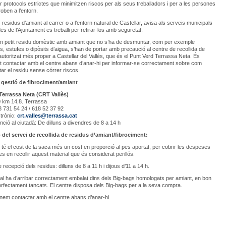
ir protocols estrictes que minimitzen riscos per als seus treballadors i per a les persones
roben a l’entorn.
 residus d’amiant al carrer o a l’entorn natural de Castellar, avisa als serveis municipals
es de l’Ajuntament es treballi per retirar-los amb seguretat.
un petit residu domèstic amb amiant que no s’ha de desmuntar, com per exemple
es, estufes o dipòsits d’aigua, s’han de portar amb precaució al centre de recollida de
autoritzat més proper a Castellar del Vallès, que és el Punt Verd Terrassa Neta. És
t contactar amb el centre abans d’anar-hi per informar-se correctament sobre com
tar el residu sense córrer riscos.
i gestió de fibrociment/amiant
Terrassa Neta (CRT Vallès)
0 km 14,8. Terrassa
3 731 54 24 / 618 52 37 92
trònic:
crt.valles@terrassa.cat
enció al ciutadà: De dilluns a divendres de 8 a 14 h
 del servei de recollida de residus d’amiant/fibrociment:
i té el cost de la saca més un cost en proporció al pes aportat, per cobrir les despeses
s en recollir aquest material que és considerat perillós.
 recepció dels residus: dilluns de 8 a 11 h i dijous d’11 a 14 h.
ial ha d’arribar correctament embalat dins dels Big-bags homologats per amiant, en bon
perfectament tancats. El centre disposa dels Big-bags per a la seva compra.
m contactar amb el centre abans d’anar-hi.