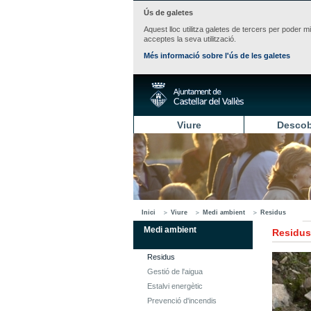
Ús de galetes
Aquest lloc utilitza galetes de tercers per poder m
acceptes la seva utilització.
Més informació sobre l'ús de les galetes
Viure
Descob
Inici
Viure
Medi ambient
Residus
Medi ambient
Residus
Residus
Gestió de l'aigua
Estalvi energètic
Prevenció d'incendis