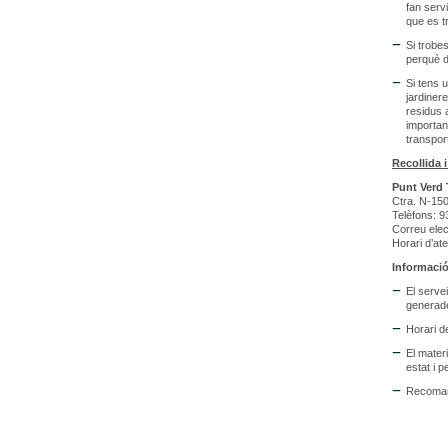
fan serv
que es t
Si trobes
perquè d
Si tens 
jardiner
residus 
importan
transpor
Recollida 
Punt Verd 
Ctra. N-15
Telèfons: 9
Correu elec
Horari d’at
Informació
El serve
generade
Horari de
El mater
estat i 
Recomane