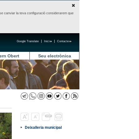
sense canviar la teva configuració considerarem que
Google Translate
Inici
Contacte
ern Obert
Seu electrònica
Deixalleria municipal