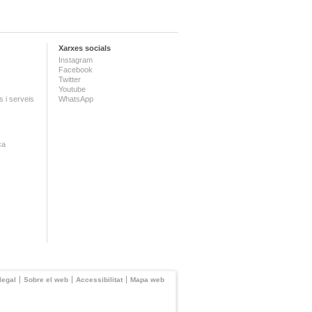
Xarxes socials
Instagram
Facebook
Twitter
Youtube
 i serveis
WhatsApp
ca
legal
Sobre el web
Accessibilitat
Mapa web