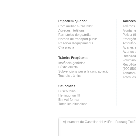
Et podem ajudar?
Adreces 
Com arribar a Castellar
Telèfons 
Adreces i telèfons
Ajuntame
Farmàcies de guàrdia
Policia 
Horaris de transport públic
Emergènc
Reserva d'equipaments
Ambulànc
Cita prèvia
Avaries 
Avaries 
Recollida
Tràmits Freqüents
volumino
Instància genèrica
Recollid
Bústia oberta
(900150
Subvencions per a la contractació
Tanatori
Tots els tràmits
Totes les
Situacions
Busco feina
He tingut un fill
Em vull formar
Totes les situacions
Ajuntament de Castellar del Vallès · Passeig Tolrà,