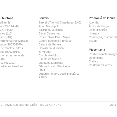
i telèfons
Serveis
Promoció de la Vila
d'interès
Servei d'Atenció Ciutadana (SAC)
Agenda
nt (937144040)
Arxiu Municipal
Àrees d'esbarjo
(937144830)
Biblioteca Municipal
Llocs d'interès
ies (112)
Casal Catalunya
Itineraris
ies (061)
Casal d'Avis Plaça Major
Comerços, restaurants
enllumenat (686216138)
Centre d'Atenció Primària
privats
aigua (900304070)
Centre de Serveis
 de mobles i altres
Deixalleria Municipal
Miscel·lània
sos (900150140)
El Mirador
Predicció meteorològi
a de restes vegetals
Escola d'Adults
Defuncions
140)
Escola de Música
Entitats
 (937471203)
Ludoteca Municipal
Castellar en xifres
 adreces i telèfons
Oficina Local d'Habitatge
OMIC
Organisme de Gestió Tributària
PIPAD
 1 | 08211 Castellar del Vallès | Tel. 93 714 40 40
Avís 