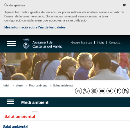
Ús de galetes
Aquest lloc utilitza galetes de tercers per poder millorar els nostres serveis a partir de
l'anàlisi de la teva navegació. Si continues navegant sense canviar la teva
configuració considerarem que acceptes la seva utilització.
Més informació sobre l'ús de les galetes
Google Translate
Inici
Contacte
Inici
Viure
Medi ambient
Salut ambiental
Medi ambient
Salut ambiental
Salut ambiental