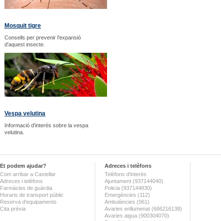
Mosquit tigre
Consells per prevenir l'expansió
d'aquest insecte.
Vespa velutina
Informació d'interès sobre la vespa
velutina.
Et podem ajudar?
Adreces i telèfons
Com arribar a Castellar
Telèfons d'interès
Adreces i telèfons
Ajuntament (937144040)
Farmàcies de guàrdia
Policia (937144830)
Horaris de transport públic
Emergències (112)
Reserva d'equipaments
Ambulàncies (061)
Cita prèvia
Avaries enllumenat (686216138)
Avaries aigua (900304070)