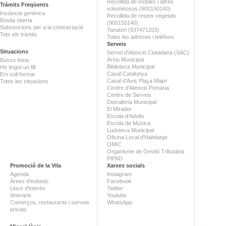
Recollida de mobles i altres
Tràmits Freqüents
voluminosos (900150140)
Instància genèrica
Recollida de restes vegetals
Bústia oberta
(900150140)
Subvencions per a la contractació
Tanatori (937471203)
Tots els tràmits
Totes les adreces i telèfons
Serveis
Situacions
Servei d'Atenció Ciutadana (SAC)
Arxiu Municipal
Busco feina
Biblioteca Municipal
He tingut un fill
Casal Catalunya
Em vull formar
Casal d'Avis Plaça Major
Totes les situacions
Centre d'Atenció Primària
Centre de Serveis
Deixalleria Municipal
El Mirador
Escola d'Adults
Escola de Música
Ludoteca Municipal
Oficina Local d'Habitatge
OMIC
Organisme de Gestió Tributària
PIPAD
Promoció de la Vila
Xarxes socials
Agenda
Instagram
Àrees d'esbarjo
Facebook
Llocs d'interès
Twitter
Itineraris
Youtube
Comerços, restaurants i serveis
WhatsApp
privats