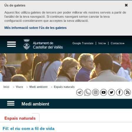
Ús de galetes
Aquest lloc utilitza galetes de tercers per poder millorar els nostres serveis a partir de
l'anàlisi de la teva navegació. Si continues navegant sense canviar la teva
configuració considerarem que acceptes la seva utilització.
Més informació sobre l'ús de les galetes
Google Translate
Inici
Contacte
Inici
Viure
Medi ambient
Espais naturals
Medi ambient
Espais naturals
Fil: el riu com a fil de vida