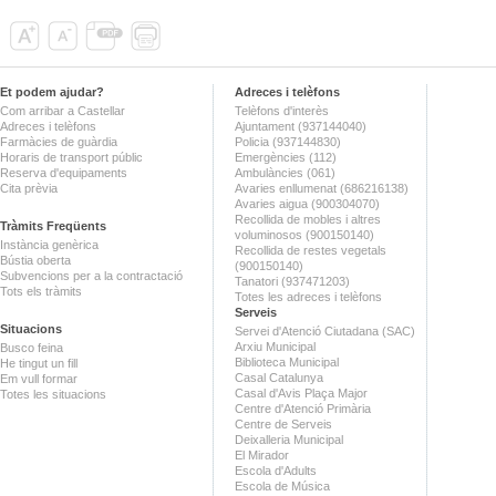
Et podem ajudar?
Adreces i telèfons
Com arribar a Castellar
Telèfons d'interès
Adreces i telèfons
Ajuntament (937144040)
Farmàcies de guàrdia
Policia (937144830)
Horaris de transport públic
Emergències (112)
Reserva d'equipaments
Ambulàncies (061)
Cita prèvia
Avaries enllumenat (686216138)
Avaries aigua (900304070)
Recollida de mobles i altres
Tràmits Freqüents
voluminosos (900150140)
Instància genèrica
Recollida de restes vegetals
Bústia oberta
(900150140)
Subvencions per a la contractació
Tanatori (937471203)
Tots els tràmits
Totes les adreces i telèfons
Serveis
Situacions
Servei d'Atenció Ciutadana (SAC)
Arxiu Municipal
Busco feina
Biblioteca Municipal
He tingut un fill
Casal Catalunya
Em vull formar
Casal d'Avis Plaça Major
Totes les situacions
Centre d'Atenció Primària
Centre de Serveis
Deixalleria Municipal
El Mirador
Escola d'Adults
Escola de Música