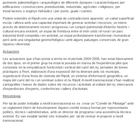
jaciments paleontològics i arqueològics de diferents èpoques i característiques per
edificacions i construccions preindustrials, industrials, agrícoles i religioses, per
instal·lacions o enginys hidràulics i per ponts, guals i camins.
Podem entendre el Ripoll com una unitat de contradiccions aparents: un cabal superficial
escàs i alhora amb una capacitat important de generar activitat i recursos; un intens
procés de deteriorament recent i progressiu i un conjunt patrimonial d'interès històric i
cultural encara existent; un espai de frontissa entre el món urbà i el rural i un parc
industrial tèxtil competitiu i en activitat; un espai profundament transformat i humanitzat
però amb una singularitat geomorfològica i amb alguns paisatges conservats de gran
riquesa i diversitat.
Actuacions
Les actuacions que s'han portat a terme en el període 2004-2006, han estat bàsicament
de dos tipus: en el primer grup ha estat la posada en marxa de l'experiència pilot que
consisteix en la senyalització horitzontal i vertical del camí del riu, jornades de bones
pràctiques a l'hort, elaboració d'una exposició del riu itinerant pels sis municipis,
organització d'una festa de cloenda del Ripoll, un sistema d'informació geogràfica, un
mapa del camí del riu i un seminari sobre el riu Ripoll. A nivell transnacional s'han realitzat
cartografies i bases de dades sobre els recursos i activitats al voltant del riu, intercanvis
d'experiències d'experts, conferències i tallers d'activitats.
Metodologia
Per tal de poder treballar a nivell transnacional es va crear un "Comitè de Pilotatge" amb
un reglament intern de funcionament. Aquest comitè estava format per representants
polítics, tècnics i administratius, amb un director de programa i una assistència tècnica
exterior. Es van establir també cinc trobades per tal de revisar el projecte a nivell
transnacional.