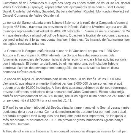
Communauté de Communes du Pays des Sorgues et des Monts de Vaucluse i el Ripollal
Vallès Occidental (Espanya), representat pels ajuntaments de la conca (Sant Llorenç
Savall, Castellar del Vallès, Sabadell, Barberà del Vallès, Ripollet i Montcada i Reixac) i el
Consell Comarcal del Vallès Occidental.
La conca del Sarno: situada entre Nàpols i Salerno, a la regió de la Campania s'estén al
llarg de 438 Km
, travessa les províncies de Nàpols, Salerno i Avelino i agrupa uns 38
2
municipis representant al voltant de 400.000 habitants. El Sarno és un riu costaner de 24
km que desemboca al sud del golf de Nàpols. Quasi en la totalitat del seu curs travessa
per medi urbà i està fortament contaminat per indústries, l'ús intensiu de l'agricultura i per
les aigües residuals urbanes.
La Conca de la Sorgue: està situada al cor de la Vaucluse i ocupa uns 1.250 Km
.
2
Agrupa a 15 municipis i 65.000 habitants. La Sorgue ha estat sempre uns dels
fonaments essencials de l'economia local de la regió, on encara hi ha activitat agrícola
ben implantada. El sector terciari però, és el més important, estimulat per l'efecte
combinat d'un fort desenvolupament demogràfic, de les activitats de lleure i d'una
demanda turística creixent.
La conca del Ripoll: el Ripoll forma part d'una conca -la del Besòs- d'uns 1000 Km
2
d'extensió, que abasta un territori habitat per uns 2.000.000 de persones i en el què
trobem prop de 10.000 indústries. Al llarg dels quaranta quilòmetres del seu recorregut
travessa diferents poblacions de la comarca del Vallès Occidental. El seu cabal mitjà
diari és aproximadament de 36.350 m
/dia, recull les aigües d'una conca de 243 Km2 i té
3
un pendent mitjà d'1.53 % i una sinuositat d'1.41.
El Ripoll és un afluent tributari del Besòs, situat juntament amb el riu Sec, al vessant més
occidental de la seva conca. Com a riu mediterrani és caracteritza per tenir poc cabal,
ser força irregular i tenir avingudes poc freqüents però molt importants, de les quals la
més recordada -el setembre de 1962- va provocar grans inundacions i greus danys
materials i humans.
Al llarg de tot el riu ens trobem amb un conjunt patrimonial d'especial interès format per