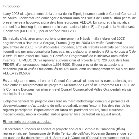
Introducció
L'any 2003 els ajuntaments de la conca del riu Ripoll, juntament amb el Consell Comarcal
del Vallès Occidental van començar a treballar amb dos socis de França i Itàlia per tal de
presentar-se a la convocatòria dels fons europeus FEDER. En concret a la iniciativa
comunitària Interreg III, de cooperació transnacional (tipus B) a l'espai de la Mediterrània
Occidental (MEDOCC), per al període 2000-2006.
Els treballs s'iniciaren amb reunions primerament a Nàpols, Itàlia (febrer del 2003),
seguidament a l'Isle-sur-la Sorgue, França (juny del 2003) i al Vallès Occidental
(novembre de 2003). Fruit d'aquestes trobades, amb els treballs realitzats per cada soci
i coordinats per una consultoria francesa, es va elaborar el projecte
Fil, el riu com a fil de
la vida
. El mes d'abril del 2004, el Comitè de Programació de la iniciativa comunitària
Interreg III B MEDOCC va aprovar subvencionar el projecte amb 720.000€ dels fons
FEDER, d'un pressupost total de 1.695.500€. El cost previst de les actuacions a
desenvolupar al Vallès Occidental és de 439.000€, amb un finançament del 50% del fons
FEDER (219.500€).
Es van signar un conveni entre el Consell Comarcal i els dos socis transnacionals, un
altre entre el soci promotor del projecte i l'Autoritat de Gestió del Programa MEDOCC de
la Comissió Europea i un últim entre el Consell Comarcal del Vallès Occidental i els sis
municipis riberencs.
L'objectiu general del projecte era crear un marc metodològic comú que permetés el
desenvolupament d'actuacions de millora qualitativament l'entorn i l'ús dels rius de les
regions participants. Especialment en l'àrea del patrimoni natural, l'oci i el turisme
mediambiental, amb la voluntat final de generar llocs de treball en aquest àmbit.
Els territoris europeus associats
Els territoris europeus associats al projecte són el riu Sarno a la Campania (Itàlia)
representats per l'organisme del Patto Territoriale dell'Agro Nocerino Sarnese, que són
els caps de fila del projecte, el riu Sorgue a la Vaucluse (França) representats per la