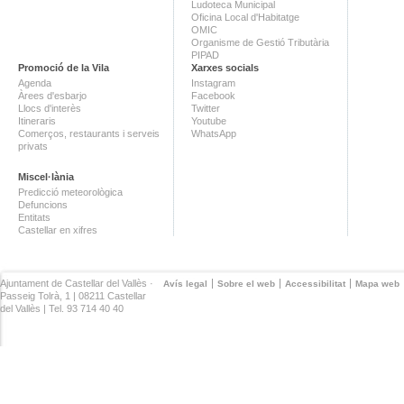
Ludoteca Municipal
Oficina Local d'Habitatge
OMIC
Organisme de Gestió Tributària
PIPAD
Promoció de la Vila
Xarxes socials
Agenda
Instagram
Àrees d'esbarjo
Facebook
Llocs d'interès
Twitter
Itineraris
Youtube
Comerços, restaurants i serveis
WhatsApp
privats
Miscel·lània
Predicció meteorològica
Defuncions
Entitats
Castellar en xifres
Ajuntament de Castellar del Vallès ·
Avís legal
Sobre el web
Accessibilitat
Mapa web
Passeig Tolrà, 1 | 08211 Castellar
del Vallès | Tel. 93 714 40 40