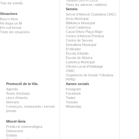
Tanatori (937471203)
Tots els tràmits
Totes les adreces i telèfons
Serveis
Situacions
Servei d'Atenció Ciutadana (SAC)
Arxiu Municipal
Busco feina
Biblioteca Municipal
He tingut un fill
Casal Catalunya
Em vull formar
Casal d'Avis Plaça Major
Totes les situacions
Centre d'Atenció Primària
Centre de Serveis
Deixalleria Municipal
El Mirador
Escola d'Adults
Escola de Música
Ludoteca Municipal
Oficina Local d'Habitatge
OMIC
Organisme de Gestió Tributària
PIPAD
Promoció de la Vila
Xarxes socials
Agenda
Instagram
Àrees d'esbarjo
Facebook
Llocs d'interès
Twitter
Itineraris
Youtube
Comerços, restaurants i serveis
WhatsApp
privats
Miscel·lània
Predicció meteorològica
Defuncions
Entitats