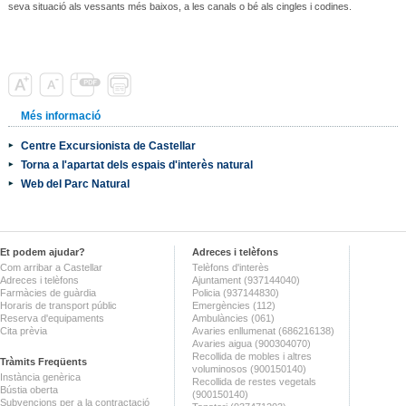
seva situació als vessants més baixos, a les canals o bé als cingles i codines.
Més informació
Centre Excursionista de Castellar
Torna a l'apartat dels espais d'interès natural
Web del Parc Natural
Et podem ajudar?
Adreces i telèfons
Com arribar a Castellar
Telèfons d'interès
Adreces i telèfons
Ajuntament (937144040)
Farmàcies de guàrdia
Policia (937144830)
Horaris de transport públic
Emergències (112)
Reserva d'equipaments
Ambulàncies (061)
Cita prèvia
Avaries enllumenat (686216138)
Avaries aigua (900304070)
Recollida de mobles i altres
Tràmits Freqüents
voluminosos (900150140)
Instància genèrica
Recollida de restes vegetals
Bústia oberta
(900150140)
Subvencions per a la contractació