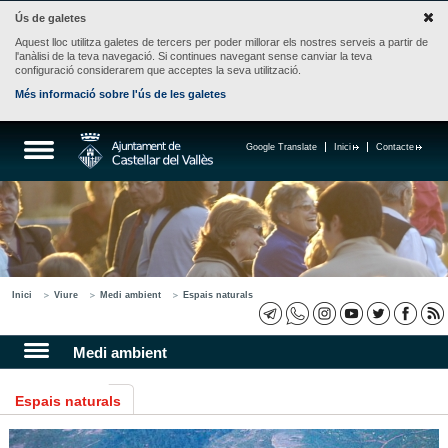
Ús de galetes
Aquest lloc utilitza galetes de tercers per poder millorar els nostres serveis a partir de
l'anàlisi de la teva navegació. Si continues navegant sense canviar la teva
configuració considerarem que acceptes la seva utilització.
Més informació sobre l'ús de les galetes
Google Translate
Inici
Contacte
Inici
Viure
Medi ambient
Espais naturals
Medi ambient
Espais naturals