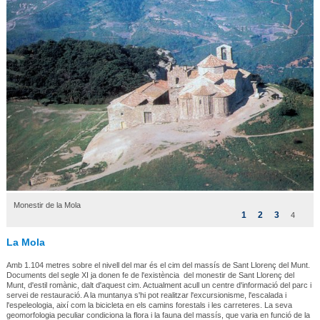
Monestir de la Mola
1
2
3
4
La Mola
Amb 1.104 metres sobre el nivell del mar és el cim del massís de Sant Llorenç del Munt.
Documents del segle XI ja donen fe de l'existència del monestir de Sant Llorenç del
Munt, d'estil romànic, dalt d'aquest cim. Actualment acull un centre d'informació del parc i
servei de restauració. A la muntanya s'hi pot realitzar l'excursionisme, l'escalada i
l'espeleologia, així com la bicicleta en els camins forestals i les carreteres. La seva
geomorfologia peculiar condiciona la flora i la fauna del massís, que varia en funció de la