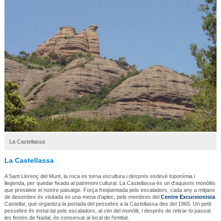
La Castellassa
La Castellassa
A Sant Llorenç del Munt, la roca es torna escultura i després esdevé toponímia i
llegenda, per quedar fixada al patrimoni cultural. La Castellassa és un d'aquests monòlits
que presideix el nostre paisatge. Força freqüentada pels escaladors, cada any a mitjans
de desembre és visitada en una mena d'aplec, pels membres del
Centre Excursionista
Castellar, que organitza la portada del pessebre a la Castellassa des del 1965. Un petit
pessebre és instal·lat pels escaladors, al cim del monòlit, i després de retirar-lo passat
les festes de Nadal, és conservat al local de l'entitat.