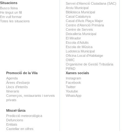
Situacions
Servei d'Atenció Ciutadana (SAC)
Arxiu Municipal
Busco feina
Biblioteca Municipal
He tingut un fill
Casal Catalunya
Em vull formar
Casal d'Avis Plaça Major
Totes les situacions
Centre d'Atenció Primària
Centre de Serveis
Deixalleria Municipal
El Mirador
Escola d'Adults
Escola de Música
Ludoteca Municipal
Oficina Local d'Habitatge
OMIC
Organisme de Gestió Tributària
PIPAD
Promoció de la Vila
Xarxes socials
Agenda
Instagram
Àrees d'esbarjo
Facebook
Llocs d'interès
Twitter
Itineraris
Youtube
Comerços, restaurants i serveis
WhatsApp
privats
Miscel·lània
Predicció meteorològica
Defuncions
Entitats
Castellar en xifres