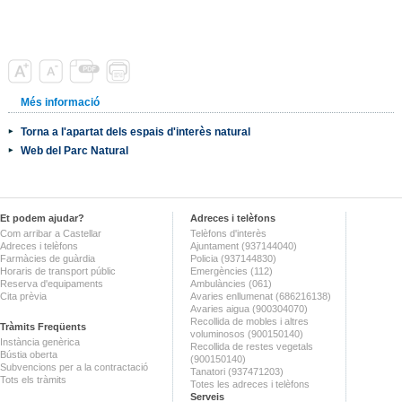
Més informació
Torna a l'apartat dels espais d'interès natural
Web del Parc Natural
Et podem ajudar?
Adreces i telèfons
Com arribar a Castellar
Telèfons d'interès
Adreces i telèfons
Ajuntament (937144040)
Farmàcies de guàrdia
Policia (937144830)
Horaris de transport públic
Emergències (112)
Reserva d'equipaments
Ambulàncies (061)
Cita prèvia
Avaries enllumenat (686216138)
Avaries aigua (900304070)
Recollida de mobles i altres
Tràmits Freqüents
voluminosos (900150140)
Instància genèrica
Recollida de restes vegetals
Bústia oberta
(900150140)
Subvencions per a la contractació
Tanatori (937471203)
Tots els tràmits
Totes les adreces i telèfons
Serveis