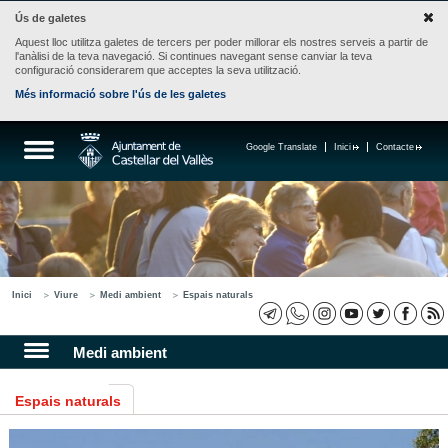
Ús de galetes
Aquest lloc utilitza galetes de tercers per poder millorar els nostres serveis a partir de
l'anàlisi de la teva navegació. Si continues navegant sense canviar la teva
configuració considerarem que acceptes la seva utilització.
Més informació sobre l'ús de les galetes
Google Translate
Inici
Contacte
Inici
Viure
Medi ambient
Espais naturals
Medi ambient
Espais naturals