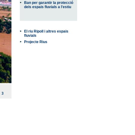
Ban per garantir la protecció
dels espais fluvials a l'estiu
El riu Ripoll i altres espais
fluvials
Projecte Rius
3