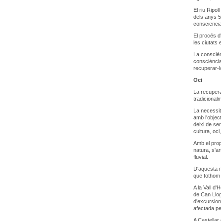
El riu Ripo
dels anys 5
consciencia
El procés d
les ciutats
La conscièn
consciència
recuperar-lo
Oci
La recupera
tradicionalm
La necessita
amb l'object
deixi de ser
cultura, oci
Amb el propò
natura, s'a
fluvial.
D'aquesta m
que tothom 
A la Vall d
de Can Llog
d'excursion
afectada per
A Castellar