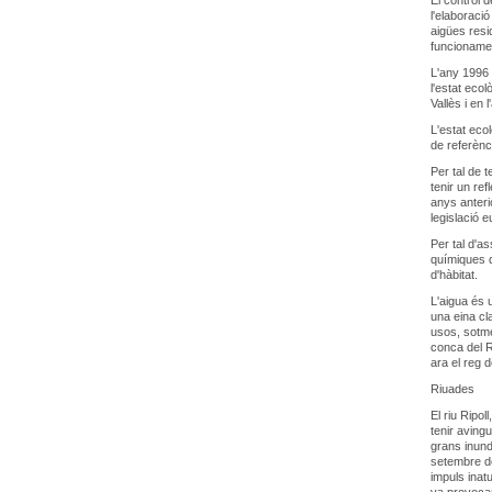
El control 
l'elaboraci
aigües resi
funcionamen
L'any 1996 l
l'estat ecol
Vallès i en 
L'estat eco
de referènc
Per tal de 
tenir un re
anys anteri
legislació 
Per tal d'as
químiques de
d'hàbitat.
L'aigua és u
una eina cl
usos, sotme
conca del Ri
ara el reg d
Riuades
El riu Ripol
tenir aving
grans inund
setembre de
impuls inat