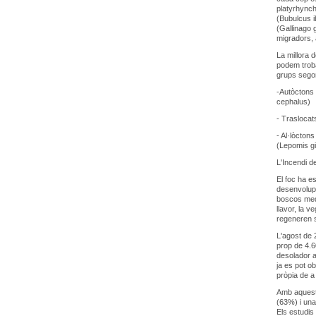
platyrhynch
(Bubulcus i
(Gallinago g
migradors, 
La millora d
podem troba
grups sego
-Autòctons 
cephalus)
- Traslocat
- Al·lòcton
(Lepomis gi
L'Incendi d
El foc ha e
desenvolup
boscos medi
llavor, la 
regeneren s
L'agost de 
prop de 4.6
desolador a
ja es pot o
pròpia de a
Amb aquest 
(63%) i una
Els estudis