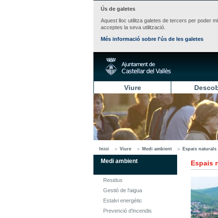
Ús de galetes
Aquest lloc utilitza galetes de tercers per poder m
acceptes la seva utilització.
Més informació sobre l'ús de les galetes
Viure
Descob
Inici
Viure
Medi ambient
Espais naturals
Medi ambient
Espais 
Residus
Gestió de l'aigua
Estalvi energètic
Prevenció d'incendis