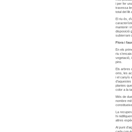
i per fer un
travessa le
total del ll
El riu és, d
característi
mantenir i i
disposició 
subterrani 
Flora i fau
En els prim
riu s'encai
vegetació, 
pins.
Els arbres 
oms, les ac
i el canyís 
d'aquestes 
plantes que
color a la t
Més de dues
nombre més 
constitueixe
La recupera
hi nidifique
altres espè
Al punt d'a
cada cop é