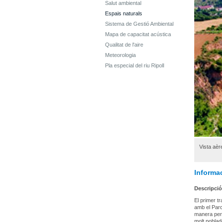
Salut ambiental
Espais naturals
Sistema de Gestió Ambiental
Mapa de capacitat acústica
Qualitat de l'aire
Meteorologia
Pla especial del riu Ripoll
Vista aèr
Informac
Descripció
El primer tr
amb el Parc
manera peri
molt poblad