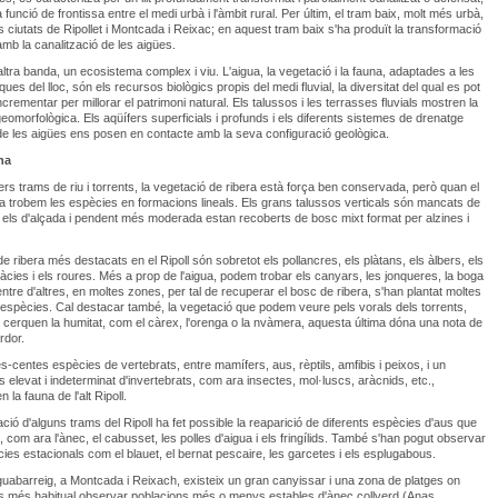
a funció de frontissa entre el medi urbà i l'àmbit rural. Per últim, el tram baix, molt més urbà,
s ciutats de Ripollet i Montcada i Reixac; en aquest tram baix s'ha produït la transformació
it amb la canalització de les aigües.
'altra banda, un ecosistema complex i viu. L'aigua, la vegetació i la fauna, adaptades a les
ques del lloc, són els recursos biològics propis del medi fluvial, la diversitat del qual es pot
ncrementar per millorar el patrimoni natural. Els talussos i les terrasses fluvials mostren la
geomorfològica. Els aqüífers superficials i profunds i els diferents sistemes de drenatge
de les aigües ens posen en contacte amb la seva configuració geològica.
na
ers trams de riu i torrents, la vegetació de ribera està força ben conservada, però quan el
xa trobem les espècies en formacions lineals. Els grans talussos verticals són mancats de
i els d'alçada i pendent més moderada estan recoberts de bosc mixt format per alzines i
de ribera més destacats en el Ripoll són sobretot els pollancres, els plàtans, els àlbers, els
àcies i els roures. Més a prop de l'aigua, podem trobar els canyars, les jonqueres, la boga
entre d'altres, en moltes zones, per tal de recuperar el bosc de ribera, s'han plantat moltes
espècies. Cal destacar també, la vegetació que podem veure pels vorals dels torrents,
 cerquen la humitat, com el càrex, l'orenga o la nvàmera, aquesta última dóna una nota de
ardor.
-centes espècies de vertebrats, entre mamífers, aus, rèptils, amfibis i peixos, i un
elevat i indeterminat d'invertebrats, com ara insectes, mol·luscs, aràcnids, etc.,
n la fauna de l'alt Ripoll.
ció d'alguns trams del Ripoll ha fet possible la reaparició de diferents espècies d'aus que
n, com ara l'ànec, el cabusset, les polles d'aigua i els fringílids. També s'han pogut observar
cies estacionals com el blauet, el bernat pescaire, les garcetes i els esplugabous.
iguabarreig, a Montcada i Reixach, existeix un gran canyissar i una zona de platges on
s més habitual observar poblacions més o menys estables d'ànec collverd (Anas