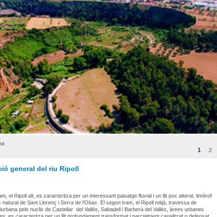
ea
1
2
ió general del riu Ripoll
am, el Ripoll alt, es caracteritza per un interessant paisatge fluvial i un llit poc alterat, limítrof
 natural de Sant Llorenç i Serra de l'Obac. El segon tram, el Ripoll mitjà, travessa de
urbana pels nuclis de Castellar del Vallès, Sabadell i Barberà del Vallès, àrees urbanes
es; es caracteritza per un llit profundament transformat i parcialment canalitzat o defensat,