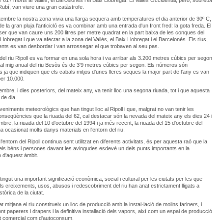
 617 morts al Vallès, el Barcelonès i el Baix Llobregat. El Vallès Occidental, però, sobretot
Rubí, van viure una gran catàstrofe.
tembre la nostra zona vivia una llarga sequera amb temperatures el dia anterior de 30º C,
de la gran pluja l'anticicló es va combinar amb una entrada d'un front fred: la gota freda. El
 ser que van caure uns 200 litres per metre quadrat en la part baixa de les conques del
Llobregat i que va afectar a la zona del Vallès, el Baix Llobregat i el Barcelonès. Els rius,
rrents es van desbordar i van arrossegar el que trobaven al seu pas.
del riu Ripoll es va formar en una sola hora i va arribar als 3.200 metres cúbics per segon
al mig anual del riu Besòs és de 3'9 metres cúbics per segon. Els números són
s ja que indiquen que els cabals mitjos d'unes lleres seques la major part de l'any es van
per 10.000.
embre, i dies posteriors, del mateix any, va tenir lloc una segona riuada, tot i que aquesta
 de dia.
veniments meteorològics que han tingut lloc al Ripoll i que, malgrat no van tenir les
nseqüències que la riuada del 62, cal destacar són la nevada del mateix any els dies 24 i
bre, la riuada del 10 d'octubre del 1994 i ja més recent, la riuada del 15 d'octubre del
a ocasionat molts danys materials en l'entorn del riu.
'entorn del Ripoll continua sent utilitzat en diferents activitats, és per aquesta raó que la
els béns i persones davant les avingudes esdevé un dels punts importants en la
 d'aquest àmbit.
 tingut una important significació econòmica, social i cultural per les ciutats per les que
ls creixements, usos, abusos i redescobriment del riu han anat estrictament lligats a
stòrica de la ciutat.
t mitjana el riu constitueix un lloc de producció amb la instal·lació de molins fariners, i
nt paperers i drapers i la definitiva installació dels vapors, així com un espai de producció
nt comercial com d'autoconsum.