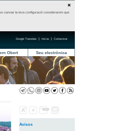
sense canviar la teva configuració considerarem que
Google Translate
Inici
Contacte
ern Obert
Seu electrònica
Avisos