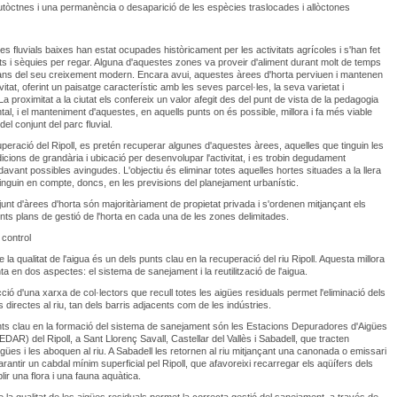
tòctnes i una permanència o desaparició de les espècies traslocades i allòctones
es fluvials baixes han estat ocupades històricament per les activitats agrícoles i s'han fet
ts i sèquies per regar. Alguna d'aquestes zones va proveir d'aliment durant molt de temps
bans del seu creixement modern. Encara avui, aquestes àrees d'horta perviuen i mantenen
vitat, oferint un paisatge característic amb les seves parcel·les, la seva varietat i
a proximitat a la ciutat els confereix un valor afegit des del punt de vista de la pedagogia
al, i el manteniment d'aquestes, en aquells punts on és possible, millora i fa més viable
 del conjunt del parc fluvial.
peració del Ripoll, es pretén recuperar algunes d'aquestes àrees, aquelles que tinguin les
dicions de grandària i ubicació per desenvolupar l'activitat, i es trobin degudament
davant possibles avingudes. L'objectiu és eliminar totes aquelles hortes situades a la llera
s tinguin en compte, doncs, en les previsions del planejament urbanístic.
unt d'àrees d'horta són majoritàriament de propietat privada i s'ordenen mitjançant els
ts plans de gestió de l'horta en cada una de les zones delimitades.
 control
e la qualitat de l'aigua és un dels punts clau en la recuperació del riu Ripoll. Aquesta millora
a en dos aspectes: el sistema de sanejament i la reutilització de l'aigua.
ció d'una xarxa de col·lectors que recull totes les aigües residuals permet l'eliminació dels
directes al riu, tan dels barris adjacents com de les indústries.
ts clau en la formació del sistema de sanejament són les Estacions Depuradores d'Aigües
EDAR) del Ripoll, a Sant Llorenç Savall, Castellar del Vallès i Sabadell, que tracten
gües i les aboquen al riu. A Sabadell les retornen al riu mitjançant una canonada o emissari
arantir un cabdal mínim superficial pel Ripoll, que afavoreixi recarregar els aqüífers dels
lir una flora i una fauna aquàtica.