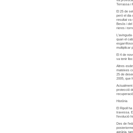
va provocar
Terrassa i 
El 25 de se
però el dia 
resultat va
Besòs i del 
rieres i to
L'avinguda 
quan el cab
esgarrifoso
multiplicar 
El 4 de nov
va tenir lloc
Altres esde
mateixes co
25 de desem
2005, que h
Actualment l
protecció d
recuperació
Història
El Ripoll ha
travessa. E
l'evolució hi
Des de l'eda
posteriorme
agrària, ta