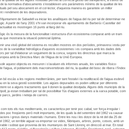
de la qualitat de les aigües residuals permet la correcta gestió del sanejament, a través de
ó de la normativa d'abocaments s'estableixen uns paràmetres mínims de la qualitat de les
duals pel seu abocament en el col·lector, d'aquesta manera es garanteix un millor
t i rendiment de les depuradores.
'Ajuntament de Sabadell va iniciar les analítiques de l'aigua del riu per tal de determinar-ne
ògic. A partir de l'any 2001 s'hi van incorporar els ajuntaments de Barberà i Castellar del
l'actualitat es mostregen 16 punts al llarg del riu.
lògic és la mesura de la funcionalitat i estructura d'un ecosistema comparat amb un tram
ia que mostraria la situació potencial òptima.
tenir una visió global del sistema es recullen mostres en dos períodes, primavera i estiu per
flex de la variabilitat hidrològica d'aquests ecosistemes i es compara amb les dades dels
ors per tal d'elaborar un seguiment de la conca, segons les directrius que marca la
europea amb la Directiva Marc de l'Aigua de la Unió Europea.
solir aquest objectiu es mesuren i s'avaluen els informes anuals, les variables físico-
 l'aigua, el poblament dels macroinvertebrats del riu, la qualitat del bosc de ribera i l'índex
n bé escàs a les regions mediterrànies, per tant l'estalvi i la reutilització de l'aigua esdevé
au en la seva gestió sostenible. Les aigües depurades es poden utilitzar per diferents
tent-se a alguns tractaments que li donen la qualitat desitjada. Alguns dels municipis de la
poll, ja estan treballant per tal de possibilitar l'ús d'aigües externes a la xarxa potable, com
e parcs, jardins i neteja de carrers.
l, com tots els rius mediterranis, es caracteritza per tenir poc cabal, ser força irregular i
udes poc freqüents però molt importants, de les quals la del setembre del 1962 va causar
acions i greus danys materials i humans. Entre les nou i les dotze de la nit del dia 25 de
l 1962, un terrible aiguat va emportar-se vides, fàbriques, arbres, ponts, cotxes, amb un
urable i sobtat que provenia de les muntanyes de Sant Llorenç en direcció al mar. En total