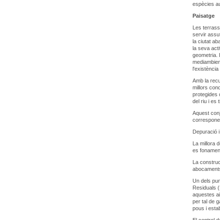
espècies au
Paisatge
Les terrass
servir assu
la ciutat a
la seva acti
geometria. L
mediambient
l'existència
Amb la recu
millors con
protegides 
del riu i e
Aquest conj
corresponen
Depuració i
La millora d
es fonament
La construc
abocaments 
Un dels pun
Residuals (
aquestes ai
per tal de g
pous i estab