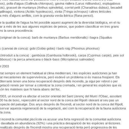
os), polla d'aigua (Gallinula chloropus), gavina riallera (Larus ridibundus), esplugabous
bis), grasset de muntanya (Anthus spinoletta), corriol petit (Charadrius dubius), becadell
allinago), xivitona (Actitis hypoleucos), xivita (Tringa ochropus) i altres limícoles
a més d'alguns amfibis, com la granota verda ibèrica (Rana perezi).
e la qualitat de l'aigua ha fet possible aquest augment de la diversitat biològica, en el riu
r a més de les aus algunes espècies de peixos, que podem classificar en tres grans
ns la seva procedència:
(originari de la conca): barb de muntanya (Barbus meridionalis) i bagra (Squalius
s (canviat de conca): gobi (Gobio gobio) i barb roig (Phoxinus phoxinus)
s (introduït a la conca) : gambúsia (Gambusia holbrooki), carpa (Cyprinus carpio), peix sol
bbosus) i la perca americana o black-bass (Micropterus salmoides)
el 2003
stat sempre un element habitual al clima mediterrani, i les espècies autòctones ja han
at mecanismes de supervivència, però esdevé un problema si és massa freqüent. Els
terranis tenen una bona recuperació després dels incendis, ja sigui per rebrot o per
vegetació reneix per tornar a colonitzar la zona cremada, i en general les espècies que es
ón les mateixes que hi havia abans del foc.
2003, un incendi va afectar el sector oriental del Sant Llorenç del Munt i l'Obac, assolant
00 ha de bosc, repercutint al sector nord de la conca del Ripoll i deixant al seu pas un
specte del paisatge. Dos anys després de l'incendi, al sector nord de la conca del Ripoll,
bservar aquesta regeneració de la vegetació, així com la recuperació de la fauna autòctona
 la zona.
incendi la comunitat piscícola va acusar una forta regressió de la comunitat autòctona
 davallada en abundància (92%) i una pràctica desaparició de les espècies al·lòctones.
 realitzats després de l'incendi mostra una recuperació lenta però progressiva de les