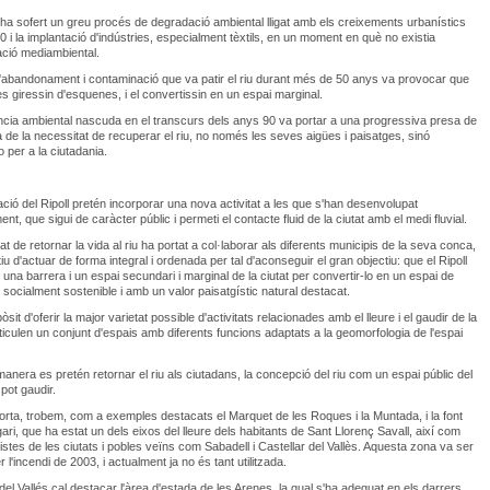
ll ha sofert un greu procés de degradació ambiental lligat amb els creixements urbanístics
0 i la implantació d'indústries, especialment tèxtils, en un moment en què no existia
ció mediambiental.
'abandonament i contaminació que va patir el riu durant més de 50 anys va provocar que
 es giressin d'esquenes, i el convertissin en un espai marginal.
cia ambiental nascuda en el transcurs dels anys 90 va portar a una progressiva presa de
 de la necessitat de recuperar el riu, no només les seves aigües i paisatges, sinó
 per a la ciutadania.
ció del Ripoll pretén incorporar una nova activitat a les que s'han desenvolupat
ent, que sigui de caràcter públic i permeti el contacte fluid de la ciutat amb el medi fluvial.
t de retornar la vida al riu ha portat a col·laborar als diferents municipis de la seva conca,
iu d'actuar de forma integral i ordenada per tal d'aconseguir el gran objectiu: que el Ripoll
 una barrera i un espai secundari i marginal de la ciutat per convertir-lo en un espai de
, socialment sostenible i amb un valor paisatgístic natural destacat.
sit d'oferir la major varietat possible d'activitats relacionades amb el lleure i el gaudir de la
rticulen un conjunt d'espais amb diferents funcions adaptats a la geomorfologia de l'espai
anera es pretén retornar el riu als ciutadans, la concepció del riu com un espai públic del
pot gaudir.
'Horta, trobem, com a exemples destacats el Marquet de les Roques i la Muntada, i la font
ari, que ha estat un dels eixos del lleure dels habitants de Sant Llorenç Savall, així com
istes de les ciutats i pobles veïns com Sabadell i Castellar del Vallès. Aquesta zona va ser
 l'incendi de 2003, i actualment ja no és tant utilitzada.
 del Vallés cal destacar l'àrea d'estada de les Arenes, la qual s'ha adequat en els darrers